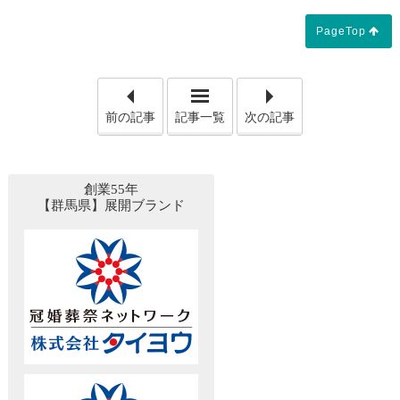
PageTop
「【故人様の口座凍結の理由
「【
前の記事
記事一覧
次の記事
創業55年
【群馬県】展開ブランド