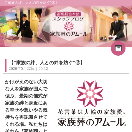
【"家族の絆、人との絆を紡ぐ"②】
Cal
«
2026年8月
1
2
3
4
5
6
7
8
【"家族の絆、人との絆を紡ぐ"②】
9
10
11
12
13
14
15
2026年5月22日｜09:12
16
17
18
19
20
21
22
23
24
25
26
27
28
29
かけがえのない大切
30
31
な人を家族が囲んで
偲ぶ。最期の儀式が
家族の絆と身近にあ
る幸せや想いやる気
持ちを再認識させて
くれる場。私たちは
それを『家族葬』と