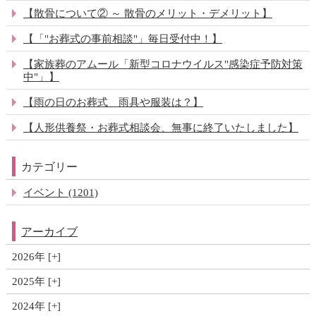
【散骨について② ～ 散骨のメリット・デメリット】
【「"お葬式の事前相談"」毎日受付中！】
【家族葬のアムール「新型コロナウイルス"感染症予防対策
中"」】
【雨の日のお葬式 雨具や服装は？】
【人形供養祭・お葬式相談会、無事に終了いたしました】
カテゴリー
イベント (1201)
アーカイブ
2026年
2025年
2024年