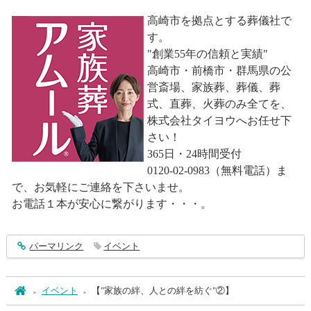
高崎市を拠点とする葬儀社で
す。
"創業55年の信頼と実績"
高崎市・前橋市・群馬県の公
営斎場、家族葬、葬儀、葬
式、直葬、火葬のみ全てを、
株式会社タイヨウへお任せ下
さい！
365日・24時間受付
0120-02-0983（無料電話）ま
で、お気軽にご連絡を下さいませ。
お電話１本が安心に繋がります・・・。
entry5263
パーマリンク
イベント
ホーム
イベント
【"家族の絆、人との絆を紡ぐ"②】