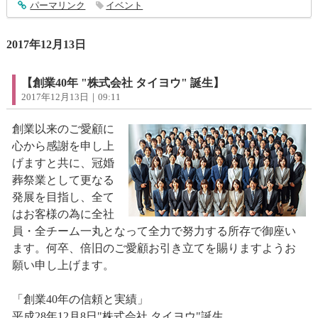
entry1192
パーマリンク
イベント
2017年12月13日
【創業40年 "株式会社 タイヨウ" 誕生】
2017年12月13日｜09:11
創業以来のご愛顧に
心から感謝を申し上
げますと共に、冠婚
葬祭業として更なる
発展を目指し、全て
はお客様の為に全社
員・全チーム一丸となって全力で努力する所存で御座い
ます。何卒、倍旧のご愛顧お引き立てを賜りますようお
願い申し上げます。
「創業40年の信頼と実績」
平成28年12月8日"株式会社 タイヨウ"誕生。