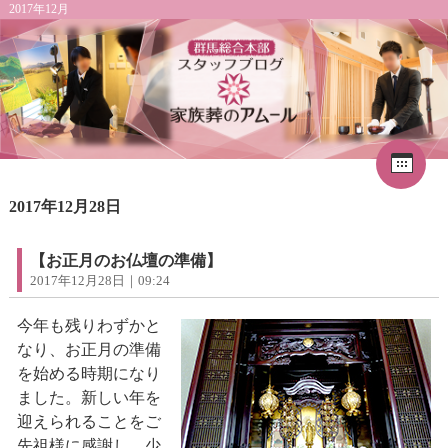
2017年12月
Cal
«
2026年8月
1
2017年12月28日
2
3
4
5
6
7
8
9
10
11
12
13
14
15
16
17
18
19
20
21
22
【お正月のお仏壇の準備】
23
24
25
26
27
28
29
2017年12月28日｜09:24
30
31
今年も残りわずかと
なり、お正月の準備
を始める時期になり
ました。新しい年を
迎えられることをご
先祖様に感謝し、少