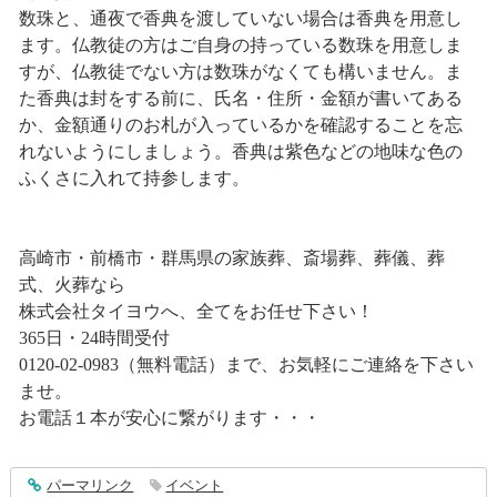
数珠と、通夜で香典を渡していない場合は香典を用意し
ます。仏教徒の方はご自身の持っている数珠を用意しま
すが、仏教徒でない方は数珠がなくても構いません。ま
た香典は封をする前に、氏名・住所・金額が書いてある
か、金額通りのお札が入っているかを確認することを忘
れないようにしましょう。香典は紫色などの地味な色の
ふくさに入れて持参します。
高崎市・前橋市・群馬県の家族葬、斎場葬、葬儀、葬
式、火葬なら
株式会社タイヨウへ、全てをお任せ下さい！
365日・24時間受付
0120-02-0983（無料電話）まで、お気軽にご連絡を下さい
ませ。
お電話１本が安心に繋がります・・・
entry1194
パーマリンク
イベント