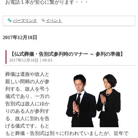
お電話１本が安心に繋がります・・・
entry1196
パーマリンク
イベント
2017年12月18日
【仏式葬儀・告別式参列時のマナー ～ 参列の準備】
2017年12月18日｜09:03
葬儀は遺族や故人と
親しい間柄の人が参
列する、故人を弔う
儀式であり、一方の
告別式は故人にゆか
りのある人が参列す
る、故人に別れを告
げる儀式です。もと
もと葬儀・告別式は別々に行われていましたが、近年で