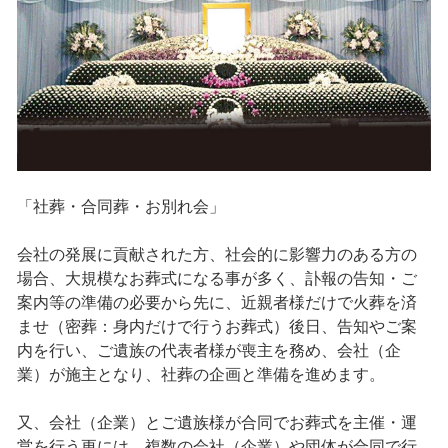
「社葬・合同葬・お別れ会」
会社の発展に貢献された方、社会的に影響力のある方の
場合、大規模なお葬式になる事が多く、訃報の告知・ご
案内等の準備の必要から先に、近親者様だけで火葬を済
ませ（密葬：身内だけで行うお葬式）後日、告知やご案
内を行い、ご遺族の代表者様が喪主を務め、会社（企
業）が施主となり、社葬の企画と準備を進めます。
又、会社（企業）とご遺族様が合同でお葬式を主催・運
営を行う更には、複数の会社（企業）や団体が合同で行