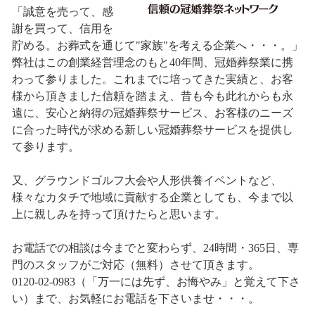
「誠意を売って、感
謝を買って、信用を
貯める。お葬式を通じて"家族"を考える企業へ・・・。」
弊社はこの創業経営理念のもと40年間、冠婚葬祭業に携
わって参りました。これまでに培ってきた実績と、お客
様から頂きました信頼を踏まえ、昔も今も此れからも永
遠に、安心と納得の冠婚葬祭サービス、お客様のニーズ
に合った時代が求める新しい冠婚葬祭サービスを提供し
て参ります。
又、グラウンドゴルフ大会や人形供養イベントなど、
様々なカタチで地域に貢献する企業としても、今まで以
上に親しみを持って頂けたらと思います。
お電話での相談は今までと変わらず、24時間・365日、専
門のスタッフがご対応（無料）させて頂きます。
0120-02-0983（「万一には先ず、お悔やみ」と覚えて下さ
い）まで、お気軽にお電話を下さいませ・・・。