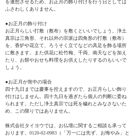
を連想させるため、お正月の飾り付けを行う日としては
ふさわしくありません。
●お正月の飾り付け
お正月らしい打敷（敷布）を敷くといいでしょう。浄土
真宗は三角形、それ以外の宗派は四角形の打敷（敷布）
を、香炉や花立て、ろうそく立てなどの具足を飾る場所
に敷きます。また供花に松竹梅、千両、南天などを加え
たり、お餅やおせち料理をお供えしたりするのもいいで
しょう。
●お正月が喪中の場合
四十九日までは慶事を控えますので、お正月らしい飾り
付けはしません。四十九日を過ぎたら個人の判断に委ね
られます。ただし浄土真宗では死を穢れとみなさないた
め、この限りではありません。
株式会社タイヨウでは、お仏壇に関するご相談も承って
おります。0120-02-0983（「万一には先ず、お悔やみ」と