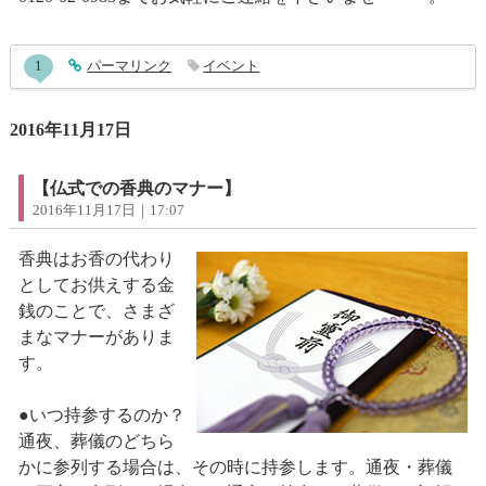
entry652コメント
1
entry652
パーマリンク
イベント
2016年11月17日
【仏式での香典のマナー】
2016年11月17日｜17:07
香典はお香の代わり
としてお供えする金
銭のことで、さまざ
まなマナーがありま
す。
●いつ持参するのか？
通夜、葬儀のどちら
かに参列する場合は、その時に持参します。通夜・葬儀