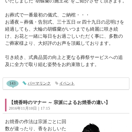
いたしました"胡蝶蘭の施主花"をご紹介させて頂きます。
お葬式で一番最初の儀式、ご納棺・・・
お通夜～葬儀・告別式、三十五日 or 四十九日の忌明けを
経過しても、大輪の胡蝶蘭がいつまでも綺麗に咲き続
け、お花と一緒に毎日をお過ごしいただく事に、多数の
ご葬家様より、大好評のお声を頂戴しております。
引き続き、式典品質の向上と更なる葬祭サービスへの追
及に全力で取り組む姿勢をお約束致します。
entry644コメント
143
entry644
パーマリンク
イベント
【焼香時のマナー ～ 宗派によるお焼香の違い】
2016年11月10日｜17:15
お焼香の作法は宗派ごとに回
数が違ったり、香をおしいた