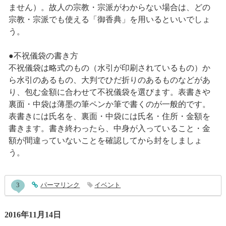
ません）。故人の宗教・宗派がわからない場合は、どの
宗教・宗派でも使える「御香典」を用いるといいでしょ
う。
●不祝儀袋の書き方
不祝儀袋は略式のもの（水引が印刷されているもの）か
ら水引のあるもの、大判でひだ折りのあるものなどがあ
り、包む金額に合わせて不祝儀袋を選びます。表書きや
裏面・中袋は薄墨の筆ペンか筆で書くのが一般的です。
表書きには氏名を、裏面・中袋には氏名・住所・金額を
書きます。書き終わったら、中身が入っていること・金
額が間違っていないことを確認してから封をしましょ
う。
entry650コメント
3
entry650
パーマリンク
イベント
2016年11月14日