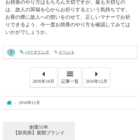
お焼香のやり方はもちろん大切ですが、最も大切なの
は、故人の冥福を心からお祈りするという気持ちです。
お香の煙に故人への想いをのせて、正しいマナーでお祈
りできるよう、今一度お焼香のやり方を確認してみては
いかがでしょうか。
entry638コメント
3
entry638
パーマリンク
イベント
2016年10月
記事一覧
2016年12月
ホーム
2016年11月
創業55年
【群馬県】展開ブランド