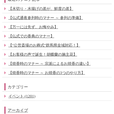
【水切り・水揚げの差が、鮮度の差】
【仏式通夜参列時のマナー ～ 参列の準備】
【万一には先ず、お悔やみ】
【仏式での香典のマナー】
【"公営斎場のお葬式"群馬県全域対応！】
【お客様の声で誕生！胡蝶蘭の施主花】
【焼香時のマナー ～ 宗派によるお焼香の違い】
【焼香時のマナー ～ お焼香の3つのやり方】
カテゴリー
イベント (1201)
アーカイブ