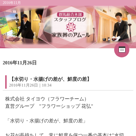
2016年11月
Cal
«
2026年8月
1
2016年11月26日
2
3
4
5
6
7
8
9
10
11
12
13
14
15
16
17
18
19
20
21
22
【水切り・水揚げの差が、鮮度の差】
23
24
25
26
27
28
29
2016年11月26日｜10:34
30
31
株式会社 タイヨウ（フラワーチーム）
直営グループ "フラワーショップ 花弘"
「水切り・水揚げの差が、鮮度の差」
お花が長持ちして、常に鮮度を保つ一番の基本は"水切