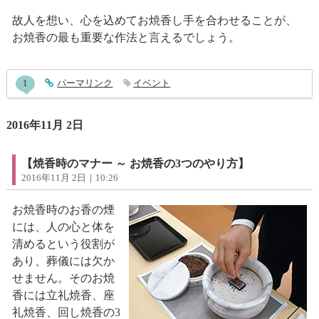
故人を想い、心を込めてお焼香し手を合わせることが、
お焼香の最も重要な作法と言えるでしょう。
entry642コメント
1
entry642
パーマリンク
イベント
2016年11月 2日
【焼香時のマナー ～ お焼香の3つのやり方】
2016年11月 2日｜10:26
お焼香時のお香の煙
には、人の心と体を
清めるという役割が
あり、葬儀には欠か
せません。そのお焼
香には立礼焼香、座
礼焼香、回し焼香の3