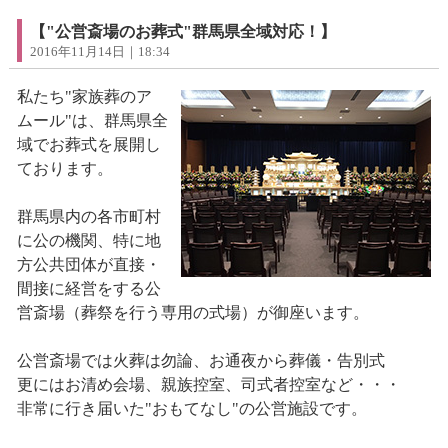
【"公営斎場のお葬式"群馬県全域対応！】
2016年11月14日｜18:34
私たち"家族葬のア
ムール"は、群馬県全
域でお葬式を展開し
ております。
群馬県内の各市町村
に公の機関、特に地
方公共団体が直接・
間接に経営をする公
営斎場（葬祭を行う専用の式場）が御座います。
公営斎場では火葬は勿論、お通夜から葬儀・告別式
更にはお清め会場、親族控室、司式者控室など・・・
非常に行き届いた"おもてなし"の公営施設です。