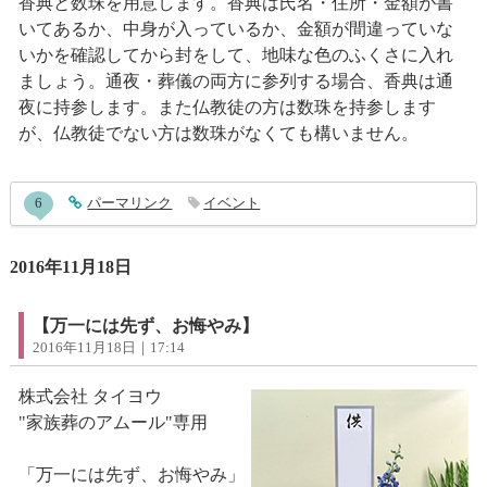
香典と数珠を用意します。香典は氏名・住所・金額が書
いてあるか、中身が入っているか、金額が間違っていな
いかを確認してから封をして、地味な色のふくさに入れ
ましょう。通夜・葬儀の両方に参列する場合、香典は通
夜に持参します。また仏教徒の方は数珠を持参します
が、仏教徒でない方は数珠がなくても構いません。
entry656コメント
6
entry656
パーマリンク
イベント
2016年11月18日
【万一には先ず、お悔やみ】
2016年11月18日｜17:14
株式会社 タイヨウ
"家族葬のアムール"専用
「万一には先ず、お悔やみ」