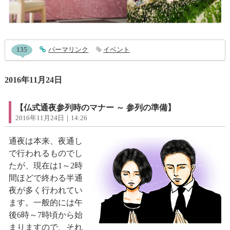
entry660コメント
135
entry660
パーマリンク
イベント
2016年11月24日
【仏式通夜参列時のマナー ～ 参列の準備】
2016年11月24日｜14:26
通夜は本来、夜通し
で行われるものでし
たが、現在は1～2時
間ほどで終わる半通
夜が多く行われてい
ます。一般的には午
後6時～7時頃から始
まりますので、それ