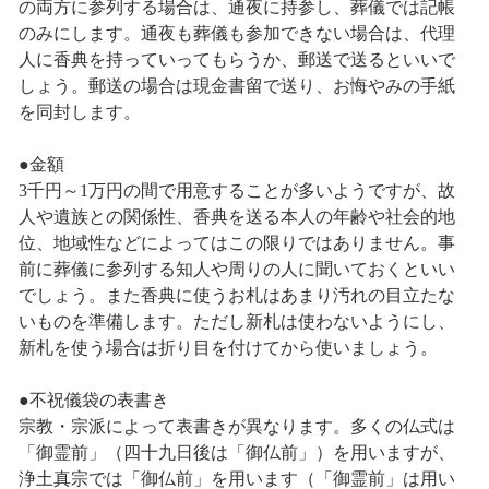
の両方に参列する場合は、通夜に持参し、葬儀では記帳
のみにします。通夜も葬儀も参加できない場合は、代理
人に香典を持っていってもらうか、郵送で送るといいで
しょう。郵送の場合は現金書留で送り、お悔やみの手紙
を同封します。
●金額
3千円～1万円の間で用意することが多いようですが、故
人や遺族との関係性、香典を送る本人の年齢や社会的地
位、地域性などによってはこの限りではありません。事
前に葬儀に参列する知人や周りの人に聞いておくといい
でしょう。また香典に使うお札はあまり汚れの目立たな
いものを準備します。ただし新札は使わないようにし、
新札を使う場合は折り目を付けてから使いましょう。
●不祝儀袋の表書き
宗教・宗派によって表書きが異なります。多くの仏式は
「御霊前」（四十九日後は「御仏前」）を用いますが、
浄土真宗では「御仏前」を用います（「御霊前」は用い