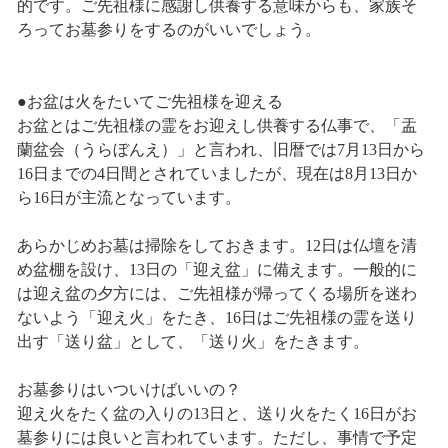
的です。ご先祖様に感謝し供養する意味からも、家族そ
ろってお墓参りをするのがいいでしょう。
●お盆は火をたいてご先祖様を迎える
お盆とはご先祖様の霊をお迎えし供養する仏事で、「盂
蘭盆会（うらぼんえ）」と言われ、旧暦では7月13日から
16日までの4日間とされていましたが、現在は8月13日か
ら16日が主流となっています。
あらかじめお墓は掃除をしておきます。12日は仏壇を清
め盆棚を設け、13日の「迎え盆」に備えます。一般的に
は迎え盆の夕方には、ご先祖様が帰ってくる場所を迷わ
ないよう「迎え火」をたき、16日はご先祖様の霊を送り
出す「送り盆」として、「送り火」をたきます。
お墓参りはいついけばいいの？
迎え火をたく盆の入りの13日と、送り火をたく16日がお
墓参りには良いと言われています。ただし、事情で予定