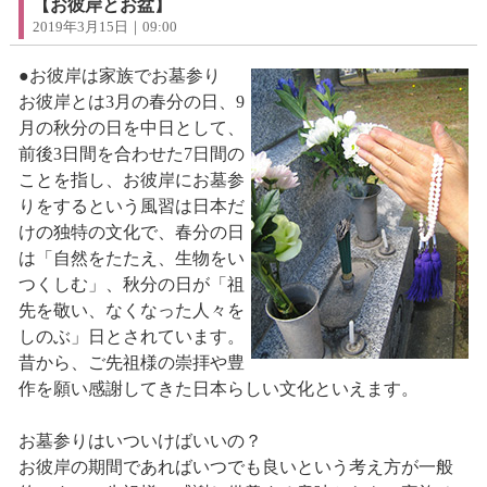
【お彼岸とお盆】
2019年3月15日｜09:00
●お彼岸は家族でお墓参り
お彼岸とは3月の春分の日、9
月の秋分の日を中日として、
前後3日間を合わせた7日間の
ことを指し、お彼岸にお墓参
りをするという風習は日本だ
けの独特の文化で、春分の日
は「自然をたたえ、生物をい
つくしむ」、秋分の日が「祖
先を敬い、なくなった人々を
しのぶ」日とされています。
昔から、ご先祖様の崇拝や豊
作を願い感謝してきた日本らしい文化といえます。
お墓参りはいついけばいいの？
お彼岸の期間であればいつでも良いという考え方が一般