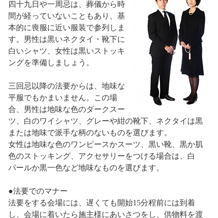
四十九日や一周忌は、葬儀から時
間が経っていないこともあり、基
本的に喪服に近い服装で参列しま
す。男性は黒いネクタイ・靴下に
白いシャツ、女性は黒いストッキ
ングを準備しましょう。
三回忌以降の法要からは、地味な
平服でもかまいません。この場
合、男性は地味な色のダークスー
ツ、白のワイシャツ、グレーや紺の靴下、ネクタイは黒
または地味で派手な柄のないものを選びます。
女性は地味な色のワンピースかスーツ、黒い靴、黒か肌
色のストッキング、アクセサリーをつける場合は、白
パールか黒一色など地味なものを選びます。
●法要でのマナー
法要をする会場には、遅くても開始15分程前には到着
し、会場に着いたら施主様にあいさつをし、供物料を渡