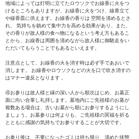
地域によっては灯明に立てたロウソクでお線香に火をつ
けるところもありますが、お線香に火をつけ、線香立て
や線香皿に供えます。お線香の香りは 空間を清めるとさ
れ、 気持ちを鎮めて集中力を高める効果があり、また、
その香りが故人様の食べ物になるという考え方もあるこ
とから、お線香は周囲を清めながら故人様に御馳走をい
ただいてもらうことでもあるといえます。
注意点として、お線香の火を消す時は必ず手であおいで
消します。 お線香やロウソクなどの火を口で吹き消すの
はマナー違反となります 。
④お参りは故人様と縁の深い人から順次はじめ、お墓正
面に向い合掌し礼拝します。墓地内にご先祖様のお墓が
複数ある場合は、古いお墓から順にお参りするようにし
ましょう。お墓参りは何よりも、ご先祖様の冥福を祈る
とともに感謝の気持ちでお参りすることが大切です。
お参り後は、不要になったゴミは持ち帰り、清めた状態