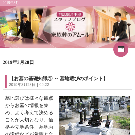
2019年3月
Cal
«
2026年8月
1
2019年3月28日
2
3
4
5
6
7
8
9
10
11
12
13
14
15
16
17
18
19
20
21
22
【お墓の基礎知識① ～ 墓地選びのポイント】
23
24
25
26
27
28
29
2019年3月28日｜09:22
30
31
墓地選びは様々な観点
からお墓の情報を集
め、よく考えて決める
ことが大切となり、価
格や立地条件、墓地内
の設備などが希望と合