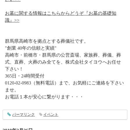
お墓に関する情報はこちらからどうぞ『お墓の基礎知
識』>>
群馬県高崎市を拠点とする葬儀社です。
"創業 40年の信頼と実績"
高崎市・前橋市・群馬県の公営斎場、家族葬、葬儀、葬
式、直葬、火葬のみ全てを、株式会社タイヨウへお任せ
下さい！
365日・24時間受付
0120-02-0983（無料電話）まで、お気軽にご連絡を下さい
ませ。
お電話１本が安心に繋がります・・・
entry1832
パーマリンク
イベント