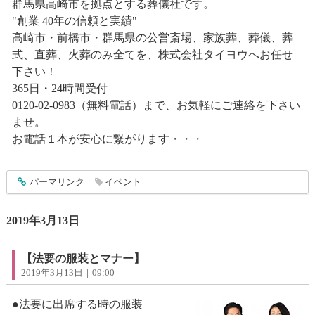
群馬県高崎市を拠点とする葬儀社です。
"創業 40年の信頼と実績"
高崎市・前橋市・群馬県の公営斎場、家族葬、葬儀、葬
式、直葬、火葬のみ全てを、株式会社タイヨウへお任せ
下さい！
365日・24時間受付
0120-02-0983（無料電話）まで、お気軽にご連絡を下さい
ませ。
お電話１本が安心に繋がります・・・
entry1822
パーマリンク
イベント
2019年3月13日
【法要の服装とマナー】
2019年3月13日｜09:00
●法要に出席する時の服装