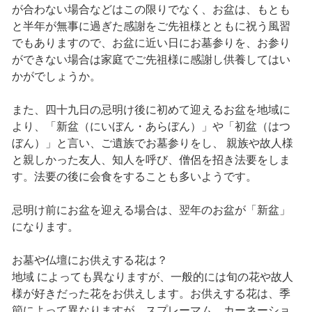
が合わない場合などはこの限りでなく、お盆は、もとも
と半年が無事に過ぎた感謝をご先祖様とともに祝う風習
でもありますので、お盆に近い日にお墓参りを、お参り
ができない場合は家庭でご先祖様に感謝し供養してはい
かがでしょうか。
また、四十九日の忌明け後に初めて迎えるお盆を地域に
より、「新盆（にいぼん・あらぼん）」や「初盆（はつ
ぼん）」と言い、ご遺族でお墓参りをし、 親族や故人様
と親しかった友人、知人を呼び、僧侶を招き法要をしま
す。法要の後に会食をすることも多いようです。
忌明け前にお盆を迎える場合は、翌年のお盆が「新盆」
になります。
お墓や仏壇にお供えする花は？
地域 によっても異なりますが、一般的には旬の花や故人
様が好きだった花をお供えします。お供えする花は、季
節によって異なりますが、スプレーマム、カーネーショ