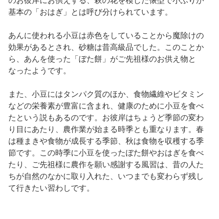
のお彼岸にお供えする、萩の花を模した俵型で小ぶりが
基本の「おはぎ」とは呼び分けられています。
あんに使われる小豆は赤色をしていることから魔除けの
効果があるとされ、砂糖は昔高級品でした。このことか
ら、あんを使った「ぼた餅」がご先祖様のお供え物と
なったようです。
また、小豆にはタンパク質のほか、食物繊維やビタミン
などの栄養素が豊富に含まれ、健康のために小豆を食べ
たという説もあるのです。お彼岸はちょうど季節の変わ
り目にあたり、農作業が始まる時季とも重なります。春
は種まきや食物が成長する季節、秋は食物を収穫する季
節です。この時季に小豆を使ったぼた餅やおはぎを食べ
たり、ご先祖様に農作を願い感謝する風習は、昔の人た
ちが自然のなかに取り入れた、いつまでも変わらず残し
て行きたい習わしです。