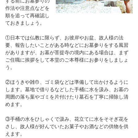
する前にお墓参りの
作法や注意点などを
順を追って再確認し
ておきましょう。
①日本では仏教に限らず、お彼岸やお盆、故人様の法
要、報告したいことがある時などにお墓参りをする風習
がありますが、お墓が菩提寺の境内にある場合は、まず
ご住職に挨拶をして本堂のご本尊様にお参りをしましょ
う。
②ほうきや雑巾、ゴミ袋などは準備して出かけるように
します。墓地で借りるなどした手桶に水を汲み、お墓の
周囲の落ち葉やゴミを片付けたり墓石を丁寧に掃除し清
めます。
③手桶の水をひしゃくで汲み、花立てに水をそそぎ花を
さし、故人様が好んでいたお菓子やお酒などの供物を供
えます。