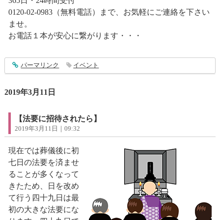
365日・24時間受付
0120-02-0983（無料電話）まで、お気軽にご連絡を下さい
ませ。
お電話１本が安心に繋がります・・・
entry1820
パーマリンク
イベント
2019年3月11日
【法要に招待されたら】
2019年3月11日｜09:32
現在では葬儀後に初
七日の法要を済ませ
ることが多くなって
きたため、日を改め
て行う四十九日は最
初の大きな法要にな