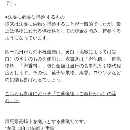
です。
●法要に必要な持参 するもの
従来は法要に供物を持参することが一般的でしたが、最
近は供物に変わる供物料としての現金を包み、持参する
ようになっています。
四十九日からの不祝儀袋は、黄白（地域によっては黒
白）の水引のものを使用し、表書きは「御仏前」「御供
物料」「御香料」、包む金額は当日の食事代と引物代程
度とします。その他、菓子や果物、線香、ロウソクなど
の供物も喜ばれるでしょう。
こちらも参考にどうぞ『ご葬儀後（ご命日から）の流
れ』>>
群馬県高崎市を拠点とする葬儀社です。
"創業 40年の信頼と実績"