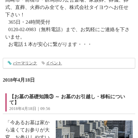
式、直葬、火葬のみ全てを、株式会社タイヨウへお任せ
下さい！
365日・24時間受付
0120-02-0983（無料電話）まで、お気軽にご連絡を下さ
いませ。
お電話１本が安心に繋がります・・・
entry1379
パーマリンク
イベント
2018年4月18日
【お墓の基礎知識③ ～ お墓のお引越し・移転につい
て】
2018年4月18日｜09:56
「今あるお墓は家か
ら遠くてお参りが大
変。お参りしやすい