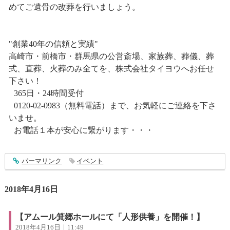
めてご遺骨の改葬を行いましょう。
"創業40年の信頼と実績"
高崎市・前橋市・群馬県の公営斎場、家族葬、葬儀、葬
式、直葬、火葬のみ全てを、株式会社タイヨウへお任せ
下さい！
365日・24時間受付
0120-02-0983（無料電話）まで、お気軽にご連絡を下さ
いませ。
お電話１本が安心に繋がります・・・
entry1377
パーマリンク
イベント
2018年4月16日
【アムール箕郷ホールにて「人形供養」を開催！】
2018年4月16日｜11:49