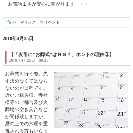
お電話１本が安心に繋がります・・・
entry1389
パーマリンク
イベント
2018年4月25日
【「友引に"お葬式"はＮＧ？」ホントの理由③】
2018年4月25日｜09:25
お葬式を行う際、先
ず決めなくてはなら
ないのが日程です。
近いご親族様、寺社
様等のご都合及び火
葬場の空き具合など
が関係致しますが、
暦の上での六曜を重
視される方もいらっ