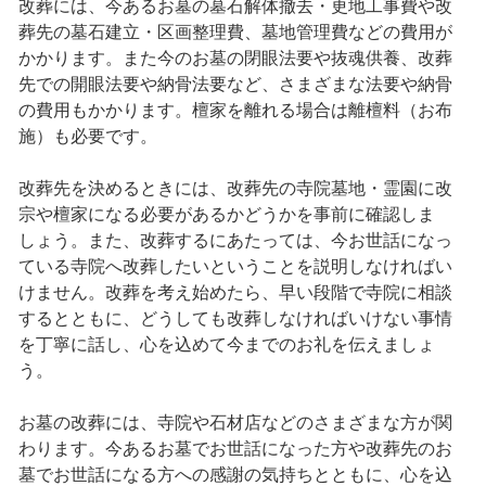
改葬には、今あるお墓の墓石解体撤去・更地工事費や改
葬先の墓石建立・区画整理費、墓地管理費などの費用が
かかります。また今のお墓の閉眼法要や抜魂供養、改葬
先での開眼法要や納骨法要など、さまざまな法要や納骨
の費用もかかります。檀家を離れる場合は離檀料（お布
施）も必要です。
改葬先を決めるときには、改葬先の寺院墓地・霊園に改
宗や檀家になる必要があるかどうかを事前に確認しま
しょう。また、改葬するにあたっては、今お世話になっ
ている寺院へ改葬したいということを説明しなければい
けません。改葬を考え始めたら、早い段階で寺院に相談
するとともに、どうしても改葬しなければいけない事情
を丁寧に話し、心を込めて今までのお礼を伝えましょ
う。
お墓の改葬には、寺院や石材店などのさまざまな方が関
わります。今あるお墓でお世話になった方や改葬先のお
墓でお世話になる方への感謝の気持ちとともに、心を込