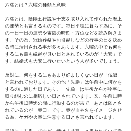
六曜とは？六曜の種類と意味
六曜とは、陰陽五行説や干支を取り入れて作られた暦上
の運勢とも言えるものです。毎日平穏に暮らす為に、そ
の一日一日の運勢や吉凶の時刻・方位などを読み解きま
す。その為、冠婚葬祭やお引越しなどの行事の日を決め
る時に活用される事が多々あります。六曜の中でも何を
するにも最も縁起が良い日とされているのが「大安」で
す。結婚式も大安に行いたいという人が多いでしょう。
反対に、何をするにもあまり好ましくない日が「仏滅」
と言われております。その他「先勝」は午前中に何かを
するのに適した日であり、「先負」は午後からが物事に
取り組むのに相応しい日とされています。又、午前11時
から午後13時迄の間に行動するのが吉で、あとは凶とさ
れているのが「赤口」です。赤が血や火をイメージさせ
る為、ケガや火事に注意する日とも言われています。