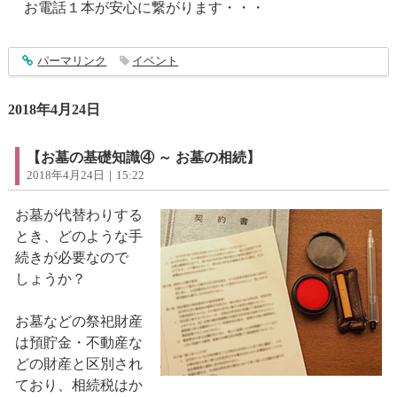
お電話１本が安心に繋がります・・・
entry1387
パーマリンク
イベント
2018年4月24日
【お墓の基礎知識④ ～ お墓の相続】
2018年4月24日｜15:22
お墓が代替わりする
とき、どのような手
続きが必要なので
しょうか？
お墓などの祭祀財産
は預貯金・不動産な
どの財産と区別され
ており、相続税はか