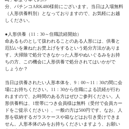
分、パチンコARK480様前にございます。当日は入場無料
（人形供養料別）となっておりますので、お気軽にお越
しください。
●人形供養（11：30～住職読経開始）
命あるものとして扱われることのある人形には、供養と
厄払いを兼ねたお焚上げをするという処分方法がありま
す。大掃除で処分できなかった人形やぬいぐるみをお持
ちの方、この機会に人形供養で処分されてはいかがで
しょうか？
当日は供養されたい人形本体を、9：00～11：30の間に会
場にお持ちください。11：30から住職による読経が行わ
れますので、お時間のある方はぜひご参列ください。人
形供養料は、1世帯につき会員様は無料（受付で会員カー
ドをご提示ください）、一般の方は500円です。なお、人
形を収納するガラスケースや箱などはお引き受けできま
せん。人形本体のみをお持ちくださいますよう、お願い