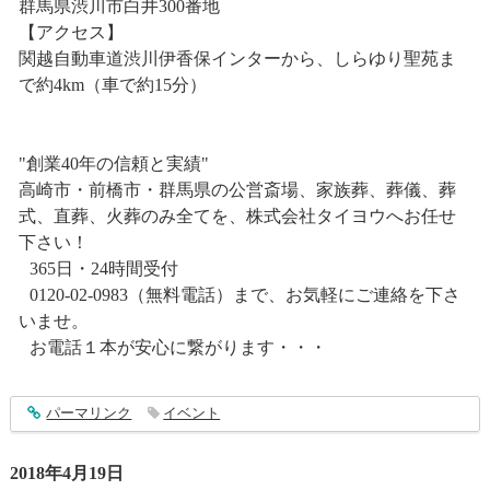
群馬県渋川市白井300番地
【アクセス】
関越自動車道渋川伊香保インターから、しらゆり聖苑ま
で約4km（車で約15分）
"創業40年の信頼と実績"
高崎市・前橋市・群馬県の公営斎場、家族葬、葬儀、葬
式、直葬、火葬のみ全てを、株式会社タイヨウへお任せ
下さい！
365日・24時間受付
0120-02-0983（無料電話）まで、お気軽にご連絡を下さ
いませ。
お電話１本が安心に繋がります・・・
entry1383
パーマリンク
イベント
2018年4月19日