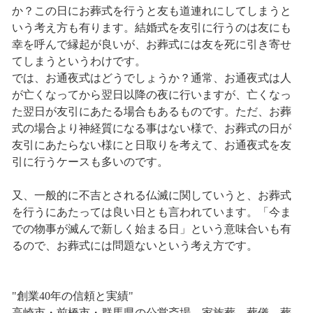
か？この日にお葬式を行うと友も道連れにしてしまうと
いう考え方も有ります。結婚式を友引に行うのは友にも
幸を呼んで縁起が良いが、お葬式には友を死に引き寄せ
てしまうというわけです。
では、お通夜式はどうでしょうか？通常、お通夜式は人
が亡くなってから翌日以降の夜に行いますが、亡くなっ
た翌日が友引にあたる場合もあるものです。ただ、お葬
式の場合より神経質になる事はない様で、お葬式の日が
友引にあたらない様にと日取りを考えて、お通夜式を友
引に行うケースも多いのです。
又、一般的に不吉とされる仏滅に関していうと、お葬式
を行うにあたっては良い日とも言われています。「今ま
での物事が滅んで新しく始まる日」という意味合いも有
るので、お葬式には問題ないという考え方です。
"創業40年の信頼と実績"
高崎市・前橋市・群馬県の公営斎場、家族葬、葬儀、葬