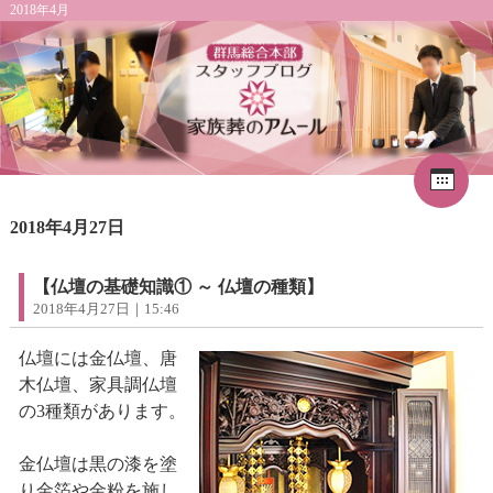
2018年4月
Cal
«
2026年8月
1
2018年4月27日
2
3
4
5
6
7
8
9
10
11
12
13
14
15
16
17
18
19
20
21
22
【仏壇の基礎知識① ～ 仏壇の種類】
23
24
25
26
27
28
29
2018年4月27日｜15:46
30
31
仏壇には金仏壇、唐
木仏壇、家具調仏壇
の3種類があります。
金仏壇は黒の漆を塗
り金箔や金粉を施し