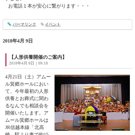
お電話１本が安心に繋がります・・・
entry1367
パーマリンク
イベント
2018年4月 9日
【人形供養開催のご案内】
2018年4月 9日｜09:18
4月21日（土）アムー
ル箕郷ホールにおい
て、今年最初の人形
供養とお葬式に関わ
るなんでも相談会を
開催いたします。ア
ムール箕郷ホールは
JR信越本線「北高
崎」駅より車で約15