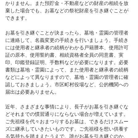
かりません。また預貯金・不動産などの財産の相続を放
棄した場合でも、お墓などの祭祀財産を引き継ぐことが
できます。
お墓を引き継ぐことが決まったら、墓地・霊園の管理者
に連絡して、名義変更の手続きを行いましょう。手続き
には使用者と継承者の続柄がわかる戸籍謄本、使用許可
証の原本、使用誓約書、相続資格者全員の同意書、実
印、印鑑登録証明、手数料などが必要になります。必要
書類は墓地・霊園によって、また使用者と継承者の続柄
などによって異なりますので、墓地・霊園の管理者に確
認しておきましょう。市区町村役場など、公的機関への
届出は必要ありません。
近年、さまざまな事情により、長子がお墓を引き継ぐな
どそれまでの慣習通りにならない場合が増えています。
ご先祖様を代々おまつりするお墓は、できるだけスムー
ズに継承していきたいものです。ご先祖様を想い供養す
る気持ちを踏まえたうえで、誰がお墓を引き継ぐのか、