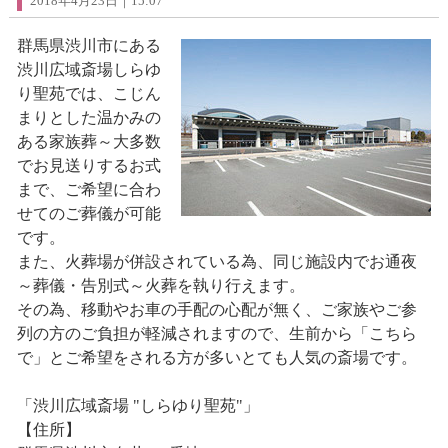
2018年4月23日｜15:07
群馬県渋川市にある
渋川広域斎場しらゆ
り聖苑では、こじん
まりとした温かみの
ある家族葬～大多数
でお見送りするお式
まで、ご希望に合わ
せてのご葬儀が可能
です。
また、火葬場が併設されている為、同じ施設内でお通夜
～葬儀・告別式～火葬を執り行えます。
その為、移動やお車の手配の心配が無く、ご家族やご参
列の方のご負担が軽減されますので、生前から「こちら
で」とご希望をされる方が多いとても人気の斎場です。
「渋川広域斎場 "しらゆり聖苑"」
【住所】