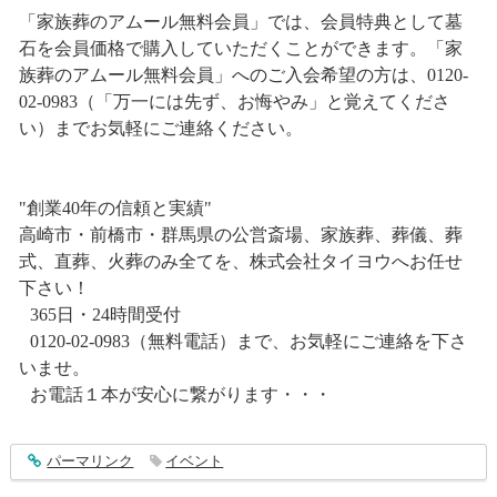
「家族葬のアムール無料会員」では、会員特典として墓
石を会員価格で購入していただくことができます。「家
族葬のアムール無料会員」へのご入会希望の方は、0120-
02-0983（「万一には先ず、お悔やみ」と覚えてくださ
い）までお気軽にご連絡ください。
"創業40年の信頼と実績"
高崎市・前橋市・群馬県の公営斎場、家族葬、葬儀、葬
式、直葬、火葬のみ全てを、株式会社タイヨウへお任せ
下さい！
365日・24時間受付
0120-02-0983（無料電話）まで、お気軽にご連絡を下さ
いませ。
お電話１本が安心に繋がります・・・
entry1361
パーマリンク
イベント