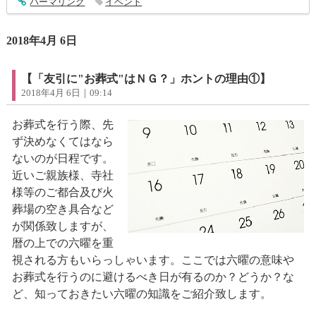
entry1365
パーマリンク
イベント
2018年4月 6日
【「友引に"お葬式"はＮＧ？」ホントの理由①】
2018年4月 6日｜09:14
お葬式を行う際、先
ず決めなくてはなら
ないのが日程です。
近いご親族様、寺社
様等のご都合及び火
葬場の空き具合など
が関係致しますが、
暦の上での六曜を重
視される方もいらっしゃいます。ここでは六曜の意味や
お葬式を行うのに避けるべき日が有るのか？どうか？な
ど、知っておきたい六曜の知識をご紹介致します。