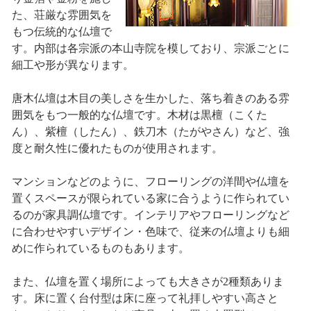
た、荘厳な雰囲気を
もつ伝統的な仏壇で
す。内部は各宗派の本山寺院を模しており、宗派ごとに
細工や形が異なります。
唐木仏壇は木目の美しさを生かした、落ち着きのある雰
囲気をもつ一般的な仏壇です。木材は黒檀（こくた
ん）、紫檀（したん）、鉄刀木（たがやさん）など、強
度と耐久性に優れたものが使用されます。
マンションなどのように、フローリングの洋間や仏壇を
置くスペースが限られている家に合うように作られてい
るのが家具調仏壇です。インテリアやフローリングなど
に合わせやすいデザイン・色味で、従来の仏壇よりも細
めに作られているものもあります。
また、仏壇を置く場所によっても大きさが2種類ありま
す。床に置く台付型は床に座って礼拝しやすい高さと