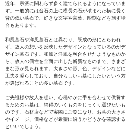
近年、宗派に関わらず多く建てられるようになっていま
す。一般的には台石の上に横長の石が積まれた横に長く
背の低い墓石で、好きな文字や言葉、彫刻などを施す場
合もあります。
和風墓石や洋風墓石とは異なり、既成の形にとらわれ
ず、故人の想いを反映したデザインとなっているのがデ
ザイン墓石です。和風と洋風を融合させたようなものか
ら、故人の個性を全面に出した斬新なものまで、さまざ
まな形が見られます。大きさや形、色、デザインなどに
工夫を凝らしており、自分らしいお墓にしたいという方
が選ばれることの多い墓石です。
ご先祖様や故人を想い、心穏やかに手を合わせて供養す
るためのお墓は、納得のいくものをじっくり選びたいも
のです。石材店などで実際にご覧になり、お墓の大きさ
やイメージ、価格などが希望に沿うかどうかを確認する
といいでしょう。