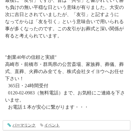
最後に「友引」ですが、昔は「共引」と書かれていて勝
ち負けの無い平穏な日という意味が有りました。大安の
次に吉日とされていましたが、「友引」と記すように
なってからは「友を引く」という意味合いで用いられる
事が多くなったのです。この友引がお葬式と深い関係が
有ると考えられています。
"創業40年の信頼と実績"
高崎市・前橋市・群馬県の公営斎場、家族葬、葬儀、葬
式、直葬、火葬のみ全てを、株式会社タイヨウへお任せ
下さい！
365日・24時間受付
0120-02-0983（無料電話）まで、お気軽にご連絡を下さ
いませ。
お電話１本が安心に繋がります・・・
entry1363
パーマリンク
イベント