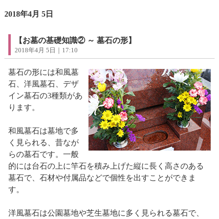
2018年4月 5日
【お墓の基礎知識② ～ 墓石の形】
2018年4月 5日｜17:10
墓石の形には和風墓
石、洋風墓石、デザ
イン墓石の3種類があ
ります。
和風墓石は墓地で多
く見られる、昔なが
らの墓石です。一般
的には台石の上に竿石を積み上げた縦に長く高さのある
墓石で、石材や付属品などで個性を出すことができま
す。
洋風墓石は公園墓地や芝生墓地に多く見られる墓石で、