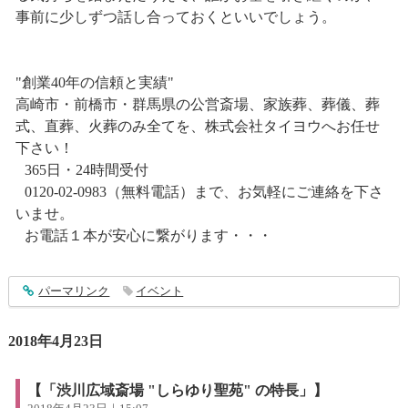
事前に少しずつ話し合っておくといいでしょう。
"創業40年の信頼と実績"
高崎市・前橋市・群馬県の公営斎場、家族葬、葬儀、葬
式、直葬、火葬のみ全てを、株式会社タイヨウへお任せ
下さい！
365日・24時間受付
0120-02-0983（無料電話）まで、お気軽にご連絡を下さ
いませ。
お電話１本が安心に繋がります・・・
entry1385
パーマリンク
イベント
2018年4月23日
【「渋川広域斎場 "しらゆり聖苑" の特長」】