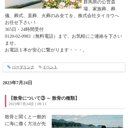
群馬県の公営斎
場、家族葬、葬
儀、葬式、直葬、火葬のみ全てを、株式会社タイヨウへ
お任せ下さい！
365日・24時間受付
0120-02-0983（無料電話）まで、お気軽にご連絡を下さい
ませ。
お電話１本が安心に繋がります・・・。
entry4014
パーマリンク
イベント
2023年7月24日
【散骨について③ ～ 散骨の種類】
2023年7月24日｜09:11
散骨と聞くと一般的
に海に撒く方法が先