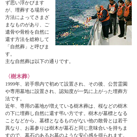
ず思い浮かびます
が、埋葬する場所や
方法によってさまざ
まなものがあり、ご
遺骨や骨粉を自然に
還す方法を総称して
「自然葬」と呼びま
す。
主な自然葬は以下の通りです。
〈樹木葬〉
1999年、岩手県内で初めて設置され、その後、公営霊園
や専用墓地に設置され、認知度が一気に上がった埋葬方
法です。
近年、専用の墓地が増えている樹木葬は、桜などの樹木
の下に埋葬し自然に還す弔い方です。樹木が墓標となる
ことなどから、墓標となるものがない他の散骨とは若干
異なり、お墓参りは樹木が墓石と同じ意味合いを持ちま
すので、墓石のあるお墓のような安心感を得られます。