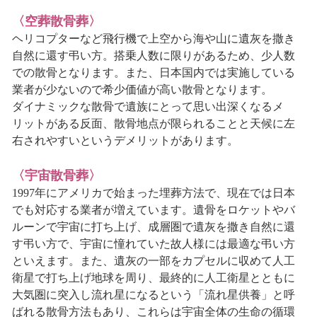
〈空葬散骨葬〉
ヘリコプターなど飛行機で上空から海や山に遺灰を撒き
自然に還す弔い方。搭乗人数に限りがあるため、少人数
での散骨となります。また、日本国内では実施している
業者が少ないので希少価値が高い散骨となります。
ダイナミックな散骨で遺族にとって思い出深くなるメ
リットがある反面、散骨地点が限られることと天候に左
右されやすいというデメリットがあります。
〈宇宙散骨葬〉
1997年にアメリカで始まった埋葬方法で、現在では日本
でも対応する業者が増えています。遺骨をロケットやバ
ルーンで宇宙に打ち上げ、成層圏で遺灰を撒き自然に還
す弔い方で、宇宙に憧れていた故人様には最適な弔い方
といえます。また、遺灰の一部をカプセルに収めて人工
衛星で打ち上げ地球を周り、最終的に人工衛星とともに
大気圏に突入し流れ星になるという「流れ星供養」と呼
ばれる散骨方法もあり、これらは宇宙全体の生命の循環