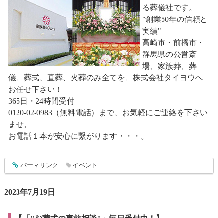
る葬儀社です。
"創業50年の信頼と
実績"
高崎市・前橋市・
群馬県の公営斎
場、家族葬、葬
儀、葬式、直葬、火葬のみ全てを、株式会社タイヨウへ
お任せ下さい！
365日・24時間受付
0120-02-0983（無料電話）まで、お気軽にご連絡を下さい
ませ。
お電話１本が安心に繋がります・・・。
entry4010
パーマリンク
イベント
2023年7月19日