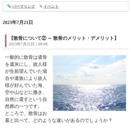
entry4012
パーマリンク
イベント
2023年7月21日
【散骨について② ～ 散骨のメリット・デメリット】
2023年7月21日｜09:08
一般的に散骨は遺骨
を遺灰にし、故人様
が生前望んでいた場
合や遺族により故人
様が好んでいた海、
空や山などに撒き、
自然に還すという自
然葬の一つです。
ところで、散骨はお
墓と比べて、どのような違いがあるのでしょうか？