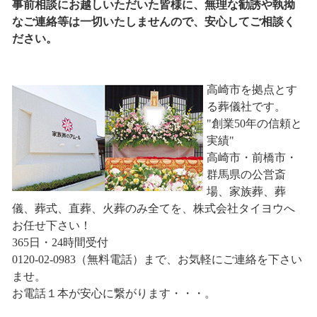
事前相談にお越しいただいた皆様に、無理な勧誘や執拗
なご連絡等は一切いたしませんので、安心してご相談く
ださい。
高崎市を拠点とす
る葬儀社です。
"創業50年の信頼と
実績"
高崎市・前橋市・
群馬県の公営斎
場、家族葬、葬
儀、葬式、直葬、火葬のみ全てを、株式会社タイヨウへ
お任せ下さい！
365日・24時間受付
0120-02-0983（無料電話）まで、お気軽にご連絡を下さい
ませ。
お電話１本が安心に繋がります・・・。