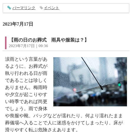
entry4008
パーマリンク
イベント
2023年7月17日
【雨の日のお葬式 雨具や服装は？】
2023年7月17日｜09:36
涙雨という言葉があ
るように、お葬式が
執り行われる日が雨
であることは珍しく
ありません。梅雨時
や夕立が起こりやす
い時季であれば尚更
でしょう。雨で身体
や喪服や靴、バッグなどが濡れたり、何より濡れたまま
葬儀場へ入ることで人に迷惑をかけてしまったり、床が
滑りやすく転ぶ危険さえあります。