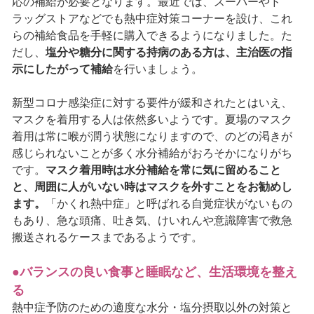
応の補給が必要となります。最近では、スーパーやド
ラッグストアなどでも熱中症対策コーナーを設け、これ
らの補給食品を手軽に購入できるようになりました。た
だし、
塩分や糖分に関する持病のある方は、主治医の指
示にしたがって補給
を行いましょう。
新型コロナ感染症に対する要件が緩和されたとはいえ、
マスクを着用する人は依然多いようです。夏場のマスク
着用は常に喉が潤う状態になりますので、のどの渇きが
感じられないことが多く水分補給がおろそかになりがち
です。
マスク着用時は水分補給を常に気に留めること
と、周囲に人がいない時はマスクを外すことをお勧めし
ます。
「かくれ熱中症」と呼ばれる自覚症状がないもの
もあり、急な頭痛、吐き気、けいれんや意識障害で救急
搬送されるケースまであるようです。
●バランスの良い食事と睡眠など、生活環境を整え
る
熱中症予防のための適度な水分・塩分摂取以外の対策と