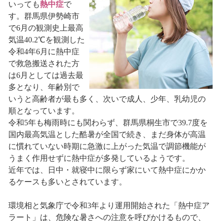
いっても
熱中症
で
す。群馬県伊勢崎市
で6月の観測史上最高
気温40.2℃を観測した
令和4年6月に熱中症
で救急搬送された方
は6月としては過去最
多となり、年齢別で
いうと高齢者が最も多く、次いで成人、少年、乳幼児の
順となっています。
令和5年も梅雨時にも関わらず、群馬県桐生市で39.7度を
国内最高気温とした酷暑が全国で続き、まだ身体が高温
に慣れていない時期に急激に上がった気温で調節機能が
うまく作用せずに熱中症が多発しているようです。
近年では、日中・就寝中に限らず家にいて熱中症にかか
るケースも多いとされています。
環境相と気象庁で令和3年より運用開始された「熱中症ア
ラート」は、危険な暑さへの注意を呼びかけるもので、