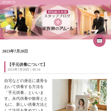
2023年7月
Cal
«
2026年8月
1
2023年7月28日
2
3
4
5
6
7
8
9
10
11
12
13
14
15
16
17
18
19
20
21
22
【手元供養について】
23
24
25
26
27
28
29
2023年7月28日｜09:16
30
31
自宅などの身近に遺骨を
おいて供養する方法を
「手元供養」といいま
す。永代供養や散骨とと
もに、新しい供養方法と
して注目を集めていま