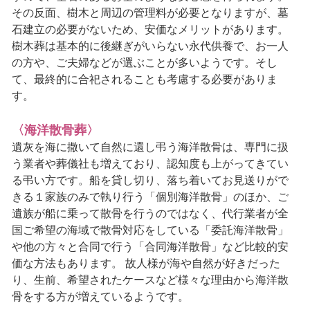
その反面、樹木と周辺の管理料が必要となりますが、墓
石建立の必要がないため、安価なメリットがあります。
樹木葬は基本的に後継ぎがいらない永代供養で、お一人
の方や、ご夫婦などが選ぶことが多いようです。そし
て、最終的に合祀されることも考慮する必要がありま
す。
〈海洋散骨葬〉
遺灰を海に撒いて自然に還し弔う海洋散骨は、専門に扱
う業者や葬儀社も増えており、認知度も上がってきてい
る弔い方です。船を貸し切り、落ち着いてお見送りがで
きる１家族のみで執り行う「個別海洋散骨」のほか、ご
遺族が船に乗って散骨を行うのではなく、代行業者が全
国ご希望の海域で散骨対応をしている「委託海洋散骨」
や他の方々と合同で行う「合同海洋散骨」など比較的安
価な方法もあります。 故人様が海や自然が好きだった
り、生前、希望されたケースなど様々な理由から海洋散
骨をする方が増えているようです。