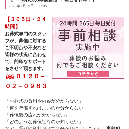
【「"お葬式の事前相談"」毎日受付中！】
2023年7月19日｜09:05
【３６５日・２４
時間】
お葬式専門のスタッ
フが、葬儀に対する
ご不明点や不安など
皆様の状況に合わせ
て、的確なサポート
をさせて頂きます。
０１２０－
０２－０９８３
「お葬式の費用や内容が分からない」
「何を準備すればよいのか分からない」
「葬儀後の流れが分からない」
「どのような葬儀社なのか知りたい」
など、電話や資料だけでは分かりにくいことも、
事前相