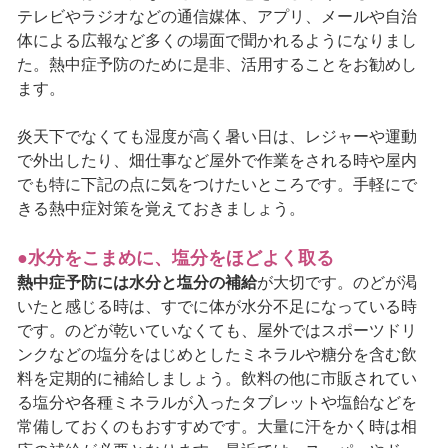
テレビやラジオなどの通信媒体、アプリ、メールや自治
体による広報など多くの場面で聞かれるようになりまし
た。熱中症予防のために是非、活用することをお勧めし
ます。
炎天下でなくても湿度が高く暑い日は、レジャーや運動
で外出したり、畑仕事など屋外で作業をされる時や屋内
でも特に下記の点に気をつけたいところです。手軽にで
きる熱中症対策を覚えておきましょう。
●水分をこまめに、塩分をほどよく取る
熱中症予防には水分と塩分の補給
が大切です。のどが渇
いたと感じる時は、すでに体が水分不足になっている時
です。のどが乾いていなくても、屋外ではスポーツドリ
ンクなどの塩分をはじめとしたミネラルや糖分を含む飲
料を定期的に補給しましょう。飲料の他に市販されてい
る塩分や各種ミネラルが入ったタブレットや塩飴などを
常備しておくのもおすすめです。大量に汗をかく時は相