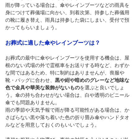
雨が降っている場合は、傘やレインブーツなどの雨具を
身につけて葬儀場に向かい、到着次第、持参した葬儀用
の靴に履き替え、雨具は持参した袋にしまい、受付で預
かってもらいましょう。
お葬式に適した傘やレインブーツは？
お葬式の最中に傘やレインブーツを使用する機会は、屋
根のない式場の外で霊柩車をお送りする時など、わずか
な間ではあるため、特に制約はありませんが、喪服や
靴・バッグに合わせ、
黒や紺や暗めのグレーなど地味な
色で金具や華美な装飾がないもの
を選ぶと良いでしょ
う。傘の持ち合わせがない場合は、白や透明のビニール
傘でも問題ありません。
雨の季節や天気予報で雨が降る可能性がある場合は、か
さばらない黒や落ち着いた色の折り畳み傘やハンドタオ
ルなどを用意しておくのもいいでしょう。