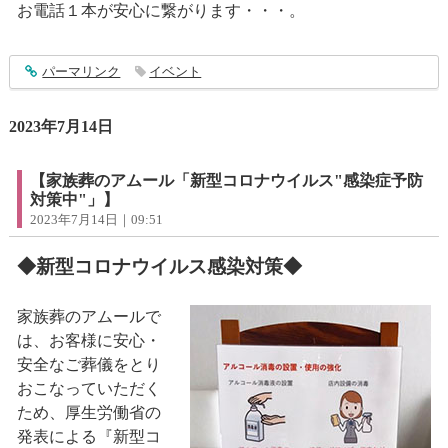
お電話１本が安心に繋がります・・・。
entry4006
パーマリンク
イベント
2023年7月14日
【家族葬のアムール「新型コロナウイルス"感染症予防
対策中"」】
2023年7月14日｜09:51
◆新型コロナウイルス感染対策◆
家族葬のアムールで
は、お客様に安心・
安全なご葬儀をとり
おこなっていただく
ため、厚生労働省の
発表による『新型コ