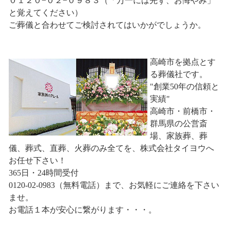
０１２０−０２−０９８３（「万一には先ず、お悔やみ」
と覚えてください）
ご葬儀と合わせてご検討されてはいかがでしょうか。
高崎市を拠点とす
る葬儀社です。
"創業50年の信頼と
実績"
高崎市・前橋市・
群馬県の公営斎
場、家族葬、葬
儀、葬式、直葬、火葬のみ全てを、株式会社タイヨウへ
お任せ下さい！
365日・24時間受付
0120-02-0983（無料電話）まで、お気軽にご連絡を下さい
ませ。
お電話１本が安心に繋がります・・・。