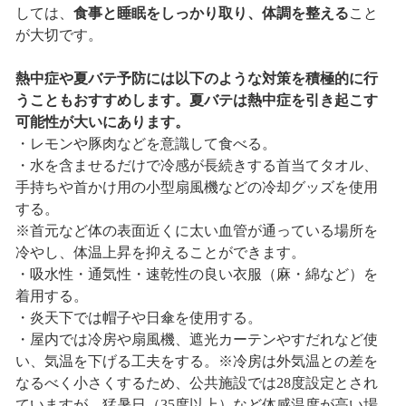
しては、
食事と睡眠をしっかり取り、体調を整える
こと
が大切です。
熱中症や夏バテ予防には以下のような対策を積極的に行
うこともおすすめします。夏バテは熱中症を引き起こす
可能性が大いにあります。
・レモンや豚肉などを意識して食べる。
・水を含ませるだけで冷感が長続きする首当てタオル、
手持ちや首かけ用の小型扇風機などの冷却グッズを使用
する。
※首元など体の表面近くに太い血管が通っている場所を
冷やし、体温上昇を抑えることができます。
・吸水性・通気性・速乾性の良い衣服（麻・綿など）を
着用する。
・炎天下では帽子や日傘を使用する。
・屋内では冷房や扇風機、遮光カーテンやすだれなど使
い、気温を下げる工夫をする。※冷房は外気温との差を
なるべく小さくするため、公共施設では28度設定とされ
ていますが、猛暑日（35度以上）など体感温度が高い場