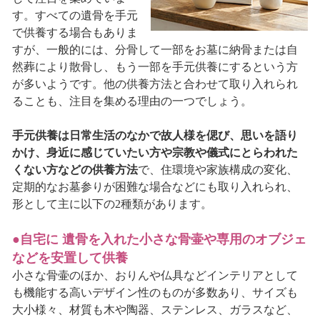
す。すべての遺骨を手元
で供養する場合もありま
すが、一般的には、分骨して一部をお墓に納骨または自
然葬により散骨し、もう一部を手元供養にするという方
が多いようです。他の供養方法と合わせて取り入れられ
ることも、注目を集める理由の一つでしょう。
手元供養は日常生活のなかで故人様を偲び、思いを語り
かけ、身近に感じていたい方や宗教や儀式にとらわれた
くない方などの供養方法
で、住環境や家族構成の変化、
定期的なお墓参りが困難な場合などにも取り入れられ、
形として主に以下の2種類があります。
●自宅に 遺骨を入れた小さな骨壷や専用のオブジェ
などを安置して供養
小さな骨壷のほか、おりんや仏具などインテリアとして
も機能する高いデザイン性のものが多数あり、サイズも
大小様々、材質も木や陶器、ステンレス、ガラスなど、