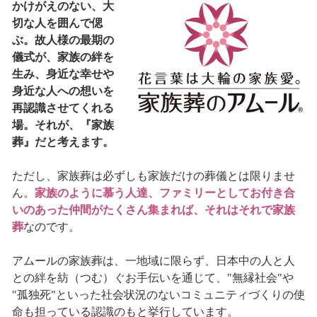
かけがえのない、大
切な人を囲んで偲
ぶ。故人様の最期の
儀式が、家族の絆を
生み、身近な幸せや
身近な人への想いを
再認識させてくれる
場。それが、『家族
葬』だと考えます。
ただし、家族葬は必ずしも家族だけの葬儀とは限りませ
ん。
家族のように慕う人達、ファミリーとしてお付き合
いのあった仲間がたくさん集まれば、それはそれで家族
葬
なのです。
アムールの家族葬は、一地域に限らず、日本中の人と人
との絆を紡（つむ）ぐお手伝いを通じて、"無縁社会"や
"孤独死"といった社会状況のないコミュニティづくりの使
命も担っている認識のもと挙行しています。