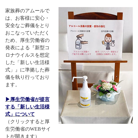
家族葬のアムールで
は、お客様に安心・
安全なご葬儀をとり
おこなっていただく
ため、厚生労働省の
発表による『新型コ
ロナウイルスを想定
した「新しい生活様
式」』に準拠した葬
儀を執り行っており
ます。
▶厚生労働省が提言
する「新しい生活様
式」について
（クリックすると厚
生労働省のWEBサイ
トが開きます）