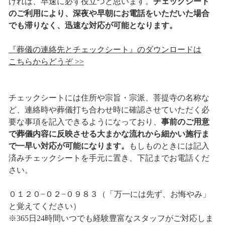
ければ、早速に必ず役立つと思います。
チェックシート
のご利用により、深夜や早朝にお電話をいただいた場合
でも滞りなく、迅速な対応が可能となります。
『葬儀の連絡先とチェックシート』のダウンロードは
こちらからどうぞ >>
チェックシートには住所や宗旨・宗派、菩提寺の名称な
ど、連絡時や葬儀打ち合わせ時に確認させていただく必
要な事項を記入できるようになっており、
事前のご用意
で葬儀内容に反映させる大まかな流れから細かい施行ま
で一早い対応が可能になります。
もしものときには記入
済みチェックシートを手元に置き、下記までお電話くだ
さい。
０１２０−０２−０９８３（「万一には先ず、お悔やみ」
と覚えてください）
※365日24時間いつでも経験豊富なスタッフがご対応しま