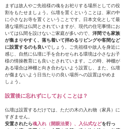
まずは故人やご先祖様の魂をお祀りする場所としての役
割をもたせましょう。仏壇を置くということは、家の中
に小さなお寺を置くということです。日本文化として最
適な場所は仏間とされていますが、現代の住宅事情にお
いては仏間を設けないご家庭が多いので、
洋間でも家族
が集まりやすく、落ち着いて拝めるリビングや客間など
に設置するのも良い
でしょう。ご先祖様や故人を身近に
感じ、自然に仏壇に手を合わせられる環境は小さなお子
様の情操教育にも良いとされています。この時、神棚が
ある場合は神棚と向き合わないよう設置し、また、仏壇
が傷まないよう日当たりの良い場所への設置はやめま
しょう。
設置後に忘れずにしておくことは？
仏壇は設置するだけでは、ただの木の入れ物（家具）に
すぎません。
安置されたら
魂入れ（開眼法要）、入仏式など
を行っ