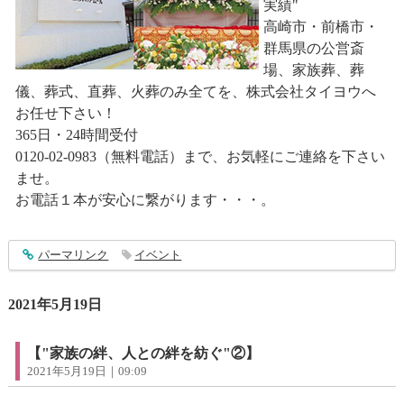
実績"
高崎市・前橋市・
群馬県の公営斎
場、家族葬、葬
儀、葬式、直葬、火葬のみ全てを、株式会社タイヨウへ
お任せ下さい！
365日・24時間受付
0120-02-0983（無料電話）まで、お気軽にご連絡を下さい
ませ。
お電話１本が安心に繋がります・・・。
entry2941
パーマリンク
イベント
2021年5月19日
【"家族の絆、人との絆を紡ぐ"②】
2021年5月19日｜09:09