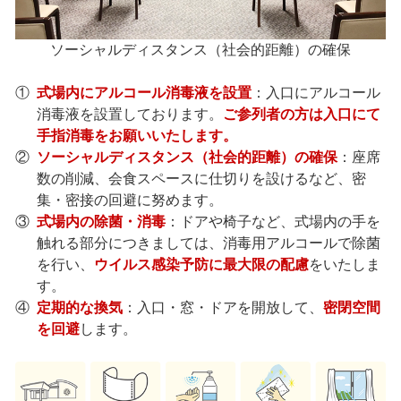
ソーシャルディスタンス（社会的距離）の確保
①
式場内にアルコール消毒液を設置
：入口にアルコール
消毒液を設置しております。
ご参列者の方は入口にて
手指消毒をお願いいたします。
②
ソーシャルディスタンス（社会的距離）の確保
：座席
数の削減、会食スペースに仕切りを設けるなど、密
集・密接の回避に努めます。
③
式場内の除菌・消毒
：ドアや椅子など、式場内の手を
触れる部分につきましては、消毒用アルコールで除菌
を行い、
ウイルス感染予防に最大限の配慮
をいたしま
す。
④
定期的な換気
：入口・窓・ドアを開放して、
密閉空間
を回避
します。