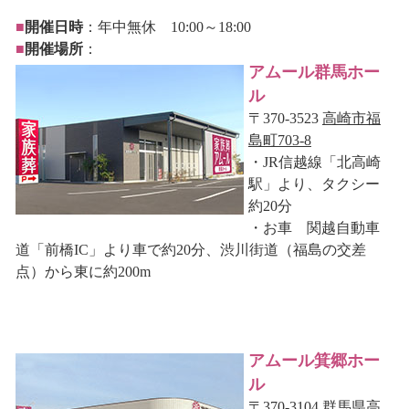
■
開催日時
：年中無休 10:00～18:00
■
開催場所
：
アムール群馬ホー
ル
〒370-3523
高崎市福
島町703-8
・JR信越線「北高崎
駅」より、タクシー
約20分
・お車 関越自動車
道「前橋IC」より車で約20分、渋川街道（福島の交差
点）から東に約200m
アムール箕郷ホー
ル
〒370-3104
群馬県高