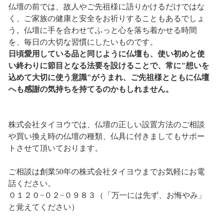
仏壇の前では、故人やご先祖様に語りかけるだけではな
く、ご家族の健康と安全をお祈りすることもあるでしょ
う。仏壇に手を合わせてふっと心を落ち着かせる時間
を、毎日の大切な習慣にしたいものです。
日頃愛用している品と同じように仏壇も、使い初めと使
い終わりに節目となる法要を設けることで、常に"想いを
込めて大切に使う意識"がうまれ、ご先祖様とともに仏壇
へも感謝の気持ちを持てるのかもしれません。
株式会社タイヨウでは、仏壇の正しい設置方法のご相談
や買い換え時の仏壇の種類、仏具に付きましてもサポー
トさせて頂いております。
ご相談は創業50年の株式会社タイヨウまでお気軽にお電
話ください。
０１２０−０２−０９８３（「万一には先ず、お悔やみ」
と覚えてください）