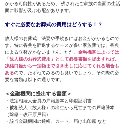
かかる可能性があるため、 残されたご家族の当面の生活
面に影響が及ぶ心配があります。
すぐに必要なお葬式の費用はどうする！？
故人様のお葬式、法要や手続きにはお金がかかるもので
す。特に香典を辞退するケースが多い家族葬では、香典
による立替がかないません。ただ、
金融機関によっては
「故人様のお葬式費用」として必要書類を提出すれば、
凍結口座から一定額まで引き出しに応じてくれる場合も
ある
ので、たずねてみるのも良いでしょう。その際の必
要な書類は以下の通りです。
＜金融機関に提出する書類＞
・法定相続人全員の戸籍謄本と印鑑証明書
・被相続人（故人様）の出生から死亡までの戸籍謄本
（除籍・改正原戸籍）
・該当金融機関の通帳、カード、届け出印鑑 など