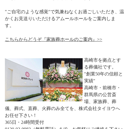
"ご自宅のような感覚"で気兼ねなくお過ごしいただき、温
かくお見送りいただけるアムールホールをご案内しま
す。
こちらからどうぞ『家族葬ホールのご案内』>>
高崎市を拠点とす
る葬儀社です。
"創業50年の信頼と
実績"
高崎市・前橋市・
群馬県の公営斎
場、家族葬、葬
儀、葬式、直葬、火葬のみ全てを、株式会社タイヨウへ
お任せ下さい！
365日・24時間受付