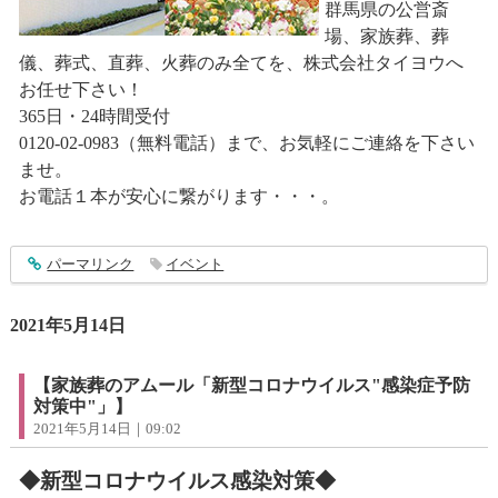
群馬県の公営斎
場、家族葬、葬
儀、葬式、直葬、火葬のみ全てを、株式会社タイヨウへ
お任せ下さい！
365日・24時間受付
0120-02-0983（無料電話）まで、お気軽にご連絡を下さい
ませ。
お電話１本が安心に繋がります・・・。
entry2933
パーマリンク
イベント
2021年5月14日
【家族葬のアムール「新型コロナウイルス"感染症予防
対策中"」】
2021年5月14日｜09:02
◆新型コロナウイルス感染対策◆