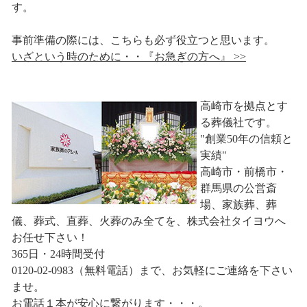
す。
事前準備の際には、こちらも必ず役立つと思います。
いざという時のために・・『お急ぎの方へ』 >>
高崎市を拠点とす
る葬儀社です。
"創業50年の信頼と
実績"
高崎市・前橋市・
群馬県の公営斎
場、家族葬、葬
儀、葬式、直葬、火葬のみ全てを、株式会社タイヨウへ
お任せ下さい！
365日・24時間受付
0120-02-0983（無料電話）まで、お気軽にご連絡を下さい
ませ。
お電話１本が安心に繋がります・・・。