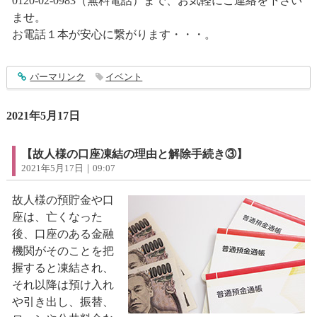
0120-02-0983（無料電話）まで、お気軽にご連絡を下さい
ませ。
お電話１本が安心に繋がります・・・。
entry2935
パーマリンク
イベント
2021年5月17日
【故人様の口座凍結の理由と解除手続き③】
2021年5月17日｜09:07
故人様の預貯金や口
座は、亡くなった
後、口座のある金融
機関がそのことを把
握すると凍結され、
それ以降は預け入れ
や引き出し、振替、