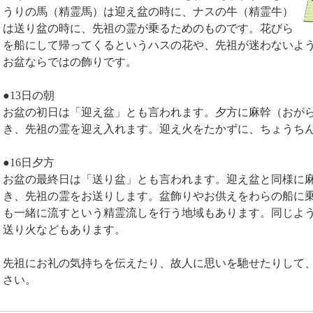
うりの馬（精霊馬）は迎え盆の時に、ナスの牛（精霊牛）
は送り盆の時に、先祖の霊が乗るためのものです。花びら
を船にして帰ってくるというハスの花や、先祖が迷わないよ
お盆ならではの飾りです。
●13日の朝
お盆の初日は「迎え盆」とも言われます。夕方に麻幹（おが
き、先祖の霊を迎え入れます。迎え火をたかずに、ちょうち
●16日夕方
お盆の最終日は「送り盆」とも言われます。迎え盆と同様に
き、先祖の霊をお送りします。盆飾りやお供えをわらの船に
も一緒に流すという精霊流しを行う地域もあります。同じよ
送り火などもあります。
先祖にお礼の気持ちを伝えたり、故人に思いを馳せたりして
さい。