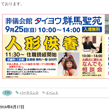
ております。
entry538コメント
150
entry538
パーマリンク
イベント
2016年8月17日