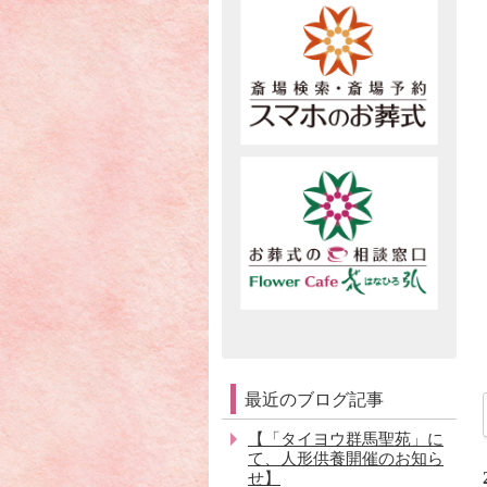
最近のブログ記事
【「タイヨウ群馬聖苑」に
て、人形供養開催のお知ら
せ】