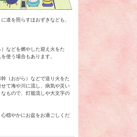
うに道を照らすほおずきなども、
ら）などを燃やした迎え火をた
んを使う場合もあります。
麻幹（おがら）などで送り火をた
乗せて海や川に流し、病気や災い
うなもので、灯籠流しや大文字の
、心穏やかにお盆をお過ごしくだ