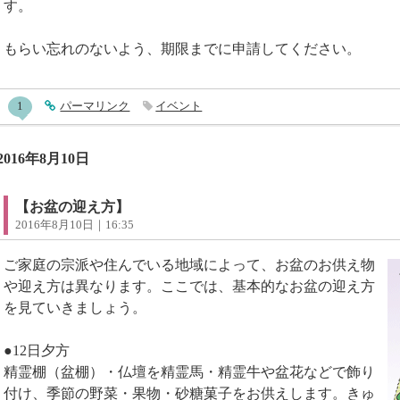
す。
もらい忘れのないよう、期限までに申請してください。
entry533コメント
1
entry533
パーマリンク
イベント
2016年8月10日
【お盆の迎え方】
2016年8月10日｜16:35
ご家庭の宗派や住んでいる地域によって、お盆のお供え物
や迎え方は異なります。ここでは、基本的なお盆の迎え方
を見ていきましょう。
●12日夕方
精霊棚（盆棚）・仏壇を精霊馬・精霊牛や盆花などで飾り
付け、季節の野菜・果物・砂糖菓子をお供えします。きゅ