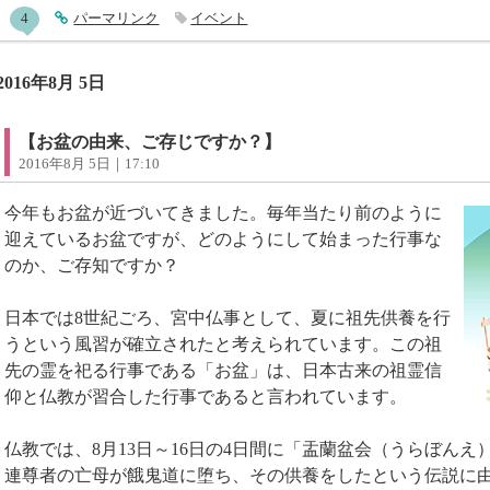
entry531コメント
4
entry531
パーマリンク
イベント
2016年8月 5日
【お盆の由来、ご存じですか？】
2016年8月 5日｜17:10
今年もお盆が近づいてきました。毎年当たり前のように
迎えているお盆ですが、どのようにして始まった行事な
のか、ご存知ですか？
日本では8世紀ごろ、宮中仏事として、夏に祖先供養を行
うという風習が確立されたと考えられています。この祖
先の霊を祀る行事である「お盆」は、日本古来の祖霊信
仰と仏教が習合した行事であると言われています。
仏教では、8月13日～16日の4日間に「盂蘭盆会（うらぼん
連尊者の亡母が餓鬼道に堕ち、その供養をしたという伝説に