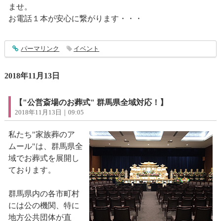
ませ。
お電話１本が安心に繋がります・・・
entry1674
パーマリンク
イベント
2018年11月13日
【"公営斎場のお葬式" 群馬県全域対応！】
2018年11月13日｜09:05
私たち"家族葬のア
ムール"は、群馬県全
域でお葬式を展開し
ております。
群馬県内の各市町村
には公の機関、特に
地方公共団体が直