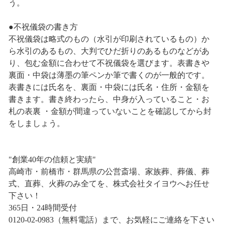
う。
●不祝儀袋の書き方
不祝儀袋は略式のもの（水引が印刷されているもの）か
ら水引のあるもの、大判でひだ折りのあるものなどがあ
り、包む金額に合わせて不祝儀袋を選びます。表書きや
裏面・中袋は薄墨の筆ペンか筆で書くのが一般的です。
表書きには氏名を、裏面・中袋には氏名・住所・金額を
書きます。書き終わったら、中身が入っていること・お
札の表裏 ・金額が間違っていないことを確認してから封
をしましょう。
"創業40年の信頼と実績"
高崎市・前橋市・群馬県の公営斎場、家族葬、葬儀、葬
式、直葬、火葬のみ全てを、株式会社タイヨウへお任せ
下さい！
365日・24時間受付
0120-02-0983（無料電話）まで、お気軽にご連絡を下さい