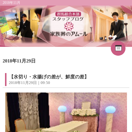
2018年11月
Cal
«
2026年8月
1
2018年11月29日
2
3
4
5
6
7
8
9
10
11
12
13
14
15
16
17
18
19
20
21
22
【水切り・水揚げの差が、鮮度の差】
23
24
25
26
27
28
29
2018年11月29日｜09:50
30
31