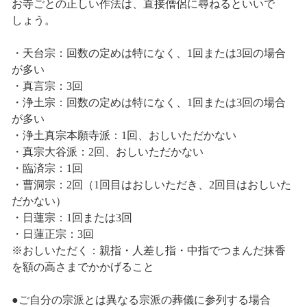
お寺ごとの正しい作法は、直接僧侶に尋ねるといいで
しょう。
・天台宗：回数の定めは特になく、1回または3回の場合
が多い
・真言宗：3回
・浄土宗：回数の定めは特になく、1回または3回の場合
が多い
・浄土真宗本願寺派：1回、おしいただかない
・真宗大谷派：2回、おしいただかない
・臨済宗：1回
・曹洞宗：2回（1回目はおしいただき、2回目はおしいた
だかない）
・日蓮宗：1回または3回
・日蓮正宗：3回
※おしいただく：親指・人差し指・中指でつまんだ抹香
を額の高さまでかかげること
●ご自分の宗派とは異なる宗派の葬儀に参列する場合