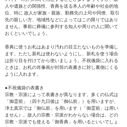
人や遺族との関係性、香典を送る本人の年齢や社会的地
位、特に 故人が家族・親族、勤務先の上司や同僚、取引
先の親しい方、地域性などによってはこの限りではあり
ません。事前に葬儀に参列する知人や周りの人に聞いて
おくといいでしょう。
香典に使うお札はあまり汚れの目立たないものを準備し
ます。ただし新札は使わないようにし、新札を使う場合
は折り目を付けてから使いましょう。不祝儀袋に入れる
ときは、お札の肖像画が封筒の表書きに対し裏側にくる
ように入れます。
●不祝儀袋の表書き
宗教・宗派によって表書きが異なります。多くの仏式は
「御霊前」（四十九日後は「御仏前」）を用いますが、
浄土真宗では「御仏前」を用います（「御霊前」は用い
ません）。故人の宗教・宗派がわからない場合は、どの
宗教・宗派でも使える「御香典」を用いるといいでしょ