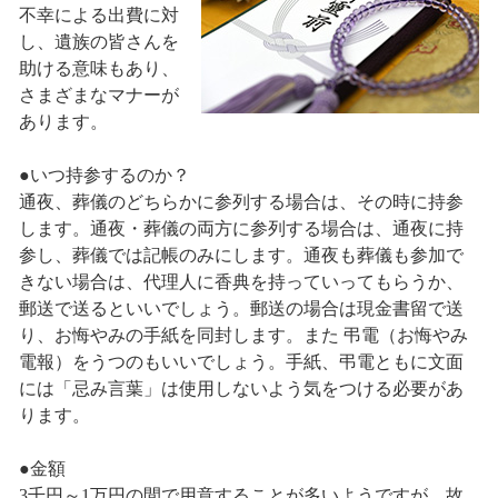
不幸による出費に対
し、遺族の皆さんを
助ける意味もあり、
さまざまなマナーが
あります。
●いつ持参するのか？
通夜、葬儀のどちらかに参列する場合は、その時に持参
します。通夜・葬儀の両方に参列する場合は、通夜に持
参し、葬儀では記帳のみにします。通夜も葬儀も参加で
きない場合は、代理人に香典を持っていってもらうか、
郵送で送るといいでしょう。郵送の場合は現金書留で送
り、お悔やみの手紙を同封します。また 弔電（お悔やみ
電報）をうつのもいいでしょう。手紙、弔電ともに文面
には「忌み言葉」は使用しないよう気をつける必要があ
ります。
●金額
3千円～1万円の間で用意することが多いようですが、故