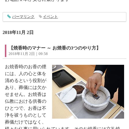
entry1652
パーマリンク
イベント
2018年11月 2日
【焼香時のマナー ～ お焼香の3つのやり方】
2018年11月 2日｜09:58
お焼香時のお香の煙
には、人の心と体を
清めるという役割が
あり、葬儀には欠か
せません。お焼香は
仏教における供養の
ひとつで、お香は不
浄を祓うものとして
葬儀だけではなく、
様々な仏事に用いられています。そのお焼香には立礼焼