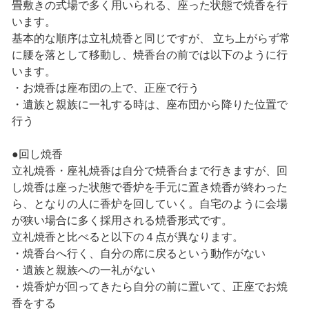
畳敷きの式場で多く用いられる、座った状態で焼香を行
います。
基本的な順序は立礼焼香と同じですが、 立ち上がらず常
に腰を落として移動し、焼香台の前では以下のように行
います。
・お焼香は座布団の上で、正座で行う
・遺族と親族に一礼する時は、座布団から降りた位置で
行う
●回し焼香
立礼焼香・座礼焼香は自分で焼香台まで行きますが、回
し焼香は座った状態で香炉を手元に置き焼香が終わった
ら、となりの人に香炉を回していく。自宅のように会場
が狭い場合に多く採用される焼香形式です。
立礼焼香と比べると以下の４点が異なります。
・焼香台へ行く、自分の席に戻るという動作がない
・遺族と親族への一礼がない
・焼香炉が回ってきたら自分の前に置いて、正座でお焼
香をする