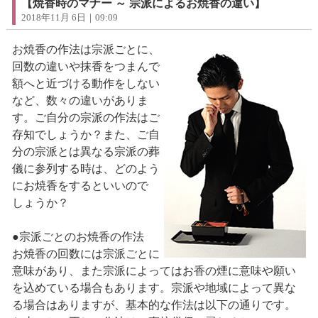
【焼香時のマナー ～ 宗派によるお焼香の違い】
2018年11月 6日｜09:09
お焼香の作法は宗派ごとに、
回数の違いや抹香をつまんで
額へと近づける動作をしない
など、数々の違いがありま
す。ご自分の宗派の作法はご
存知でしょうか？また、ご自
分の宗派とは異なる宗派の葬
儀に参列する時は、どのよう
にお焼香をするといいので
しょうか？
●宗派ごとのお焼香の作法
お焼香の回数には宗派ごとに
意味があり、また宗派によってはお香の煙に意味や願い
を込めている場合もあります。宗派や地域によって異な
る場合はありますが、基本的な作法は以下の通りです。