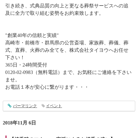
引き続き、式典品質の向上と更なる葬祭サービスへの追
及に全力で取り組む姿勢をお約束致します。
"創業40年の信頼と実績"
高崎市・前橋市・群馬県の公営斎場、家族葬、葬儀、葬
式、直葬、火葬のみ全てを、株式会社タイヨウへお任せ
下さい！
365日・24時間受付
0120-02-0983（無料電話）まで、お気軽にご連絡を下さい
ませ。
お電話１本が安心に繋がります・・・
entry1654
パーマリンク
イベント
2018年11月 6日