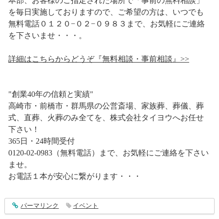
本部、お客様のご指定された場所で「事前の無料相談」
を毎日実施しておりますので、ご希望の方は、いつでも
無料電話０１２０−０２−０９８３まで、お気軽にご連絡
を下さいませ・・・。
詳細はこちらからどうぞ『無料相談・事前相談』>>
"創業40年の信頼と実績"
高崎市・前橋市・群馬県の公営斎場、家族葬、葬儀、葬
式、直葬、火葬のみ全てを、株式会社タイヨウへお任せ
下さい！
365日・24時間受付
0120-02-0983（無料電話）まで、お気軽にご連絡を下さい
ませ。
お電話１本が安心に繋がります・・・
entry1670
パーマリンク
イベント