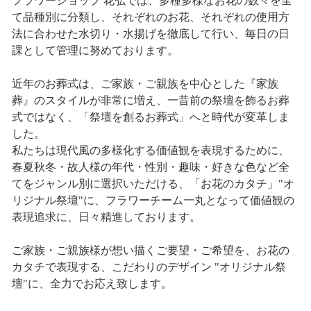
フラワーショップ 花弘では、多種多様なお花の数々を全
て品種別に分類し、それぞれのお花、それぞれの使用方
法に合わせた水切り・水揚げを徹底して行い、毎日の日
課として管理に努めております。
近年のお葬式は、ご家族・ご親族を中心とした『家族
葬』のスタイルが非常に増え、一昔前の祭壇を飾るお葬
式ではなく、「祭壇を創るお葬式」へと時代が変革しま
した。
私たちは現代風の多様化する価値観を表現するために、
春夏秋冬・故人様の年代・性別・趣味・好きな色など全
てをジャンル別に選択いただける、「お花のカタチ」"オ
リジナル祭壇"に、フラワーチーム一丸となって価値観の
表現追求に、日々精進しております。
ご家族・ご親族様が想い描くご要望・ご希望を、お花の
カタチで表現する、こだわりのデザイン "オリジナル祭
壇"に、全力でお応え致します。