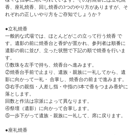
香、座礼焼香、回し焼香の3つのやり方がありますが、そ
れぞれの正しいやり方をご存知でしょうか？
●立礼焼香
一般的な式場では、ほとんどがこの立って行う焼香 で
す。遺影の前に焼香台と香炉が置かれ、参列者は順番に
遺影の前に並び、立った状態で下記の順で焼香を行いま
す。
①数珠を左手で持ち、焼香台へ進みます。
②焼香台手前で止まり、遺族・親族に一礼してから、遺
影に向かって一礼・ 合掌し、焼香台の前まで進みます。
③右手の親指・人差し指・中指の3本で香をつまみ香炉に
落とします。
回数と作法は宗派によって異なります。
④祭壇（遺影）に向かって合掌します。
⑤一歩下がって遺族・親族に一礼して、席に戻ります。
●座礼焼香