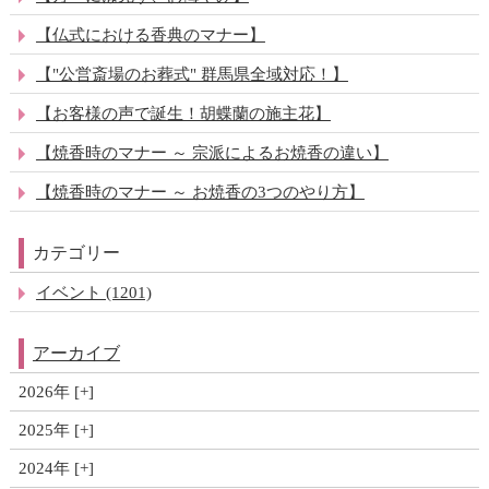
【仏式における香典のマナー】
【"公営斎場のお葬式" 群馬県全域対応！】
【お客様の声で誕生！胡蝶蘭の施主花】
【焼香時のマナー ～ 宗派によるお焼香の違い】
【焼香時のマナー ～ お焼香の3つのやり方】
カテゴリー
イベント (1201)
アーカイブ
2026年
2025年
2024年