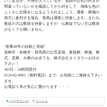
いてあるか、中身が入っているか、金額やお札の向きが
間違っていないかを確認してから封をして、地味な色の
ふくさに左開きになるよう入れましょう。通夜・葬儀の
両方に参列する場合、香典は通夜に持参します。また仏
教徒の方は数珠を持参しますが、仏教徒でない方は数珠
がなくても構いません。
"創業40年の信頼と実績"
高崎市・前橋市・群馬県の公営斎場、家族葬、葬儀、葬
式、直葬、火葬のみ全てを、株式会社タイヨウへお任せ
下さい！
365日・24時間受付
0120-02-0983（無料電話）まで、お気軽にご連絡を下さい
ませ。
お電話１本が安心に繋がります・・・
entry1687
パーマリンク
イベント