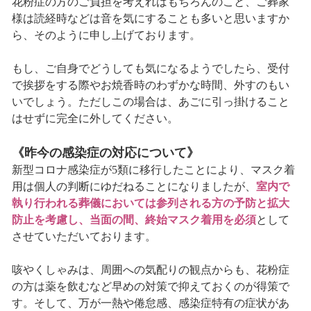
花粉症の方のご負担を考えればもちろんのこと、ご葬家
様は読経時などは音を気にすることも多いと思いますか
ら、そのように申し上げております。
もし、ご自身でどうしても気になるようでしたら、受付
で挨拶をする際やお焼香時のわずかな時間、外すのもい
いでしょう。ただしこの場合は、あごに引っ掛けること
はせずに完全に外してください。
《昨今の感染症の対応について》
新型コロナ感染症が5類に移行したことにより、マスク着
用は個人の判断にゆだねることになりましたが、
室内で
執り行われる葬儀においては参列される方の予防と拡大
防止を考慮し、当面の間、終始マスク着用を必須
として
させていただいております。
咳やくしゃみは、周囲への気配りの観点からも、花粉症
の方は薬を飲むなど早めの対策で抑えておくのが得策で
す。そして、万が一熱や倦怠感、感染症特有の症状があ