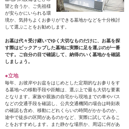
望と合うか、ご先祖様
が安らかにいられる環
境か、気持ちよくお参りができる墓地かなどを十分検討
して選ぶことをお勧めします。
お墓は代々受け継いでゆく大切なものだけに、お墓を探
す際はピックアップした墓地に実際に足を運ぶのが一番
です。ご自分の目で確認して、納得のいく墓地かを確認
しましょう。
●立地
毎年、お彼岸やお盆をはじめとした定期的なお参りをす
る墓地への移動手段や距離は、選ぶ上で最も大切な要素
となります。家族や親族の自宅から現地までの車やバス
などの交通手段を確認し、公共交通機関の場合は時刻表
の確認も含め、移動にどれくらいの時間がかかるのか、
途中で徒歩の区間があるのかなど、実際に試してみるこ
とをおすすめします。また静かな場所か、周辺に何があ