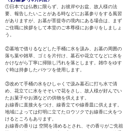
①日本では仏教に限らず、お彼岸やお盆、故人様の法
要、報告したいことがある時などにお墓参りをする風習
がありますが、お墓が菩提寺の境内にある場合は、まず
ご住職に挨拶をして本堂のご本尊様にお参りをしましょ
う。
②墓地で借りるなどした手桶に水を汲み、お墓の周囲の
落ち葉や雑草、ゴミを片付け、墓石や花立てなどに水を
かけながら丁寧に掃除し汚れを落とします。雑巾をゆす
ぐ時は持参したバケツを使用します。
③改めて手桶の水をひしゃくで汲み墓石に打ち水で清
め、花立てに水をそそいで花をさし、故人様が好んでい
たお菓子やお酒などの供物を供えます。
お線香に直接火をつけ、線香立てや線香皿に供えます。
地域によっては灯明に立てたロウソクでお線香に火をつ
けるところもあります。
お線香の香りは 空間を清めるとされ、その香りがご先祖