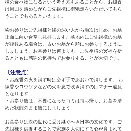
様の食べ物になるという考え方もあることから、お線香
は周囲を清めながらご先祖様に御馳走をいただいてもら
うことでもあるといえます。
④お参りはご先祖様と縁の深い人から順次はじめ、お墓
正面に向い合掌し礼拝します。墓地内にご先祖様のお墓
が複数ある場合は、古いお墓から順にお参りするように
しましょう。お墓参りは何よりも、ご先祖様の冥福を祈
るとともに感謝の気持ちでお参りすることが大切です。
〔注意点〕
・お線香の火を消す時は必ず手であおいで消します。 お
線香やロウソクなどの火を息で吹き消すのはマナー違反
となります 。
・お参り後は、不要になったゴミは持ち帰り、お墓を清
めた状態のまま後にしましょう。
お墓参りは次の世代に受け継ぐべき日本の文化です。ご
先祖様を供養することで家族を大切にする心が育まれて