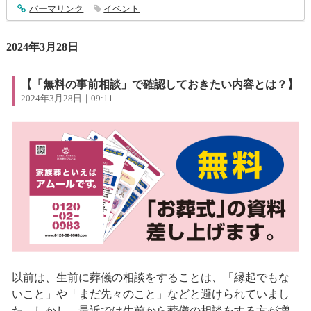
entry4305
パーマリンク
イベント
2024年3月28日
【「無料の事前相談」で確認しておきたい内容とは？】
2024年3月28日｜09:11
以前は、生前に葬儀の相談をすることは、「縁起でもな
いこと」や「まだ先々のこと」などと避けられていまし
た。しかし、最近では生前から葬儀の相談をする方が増