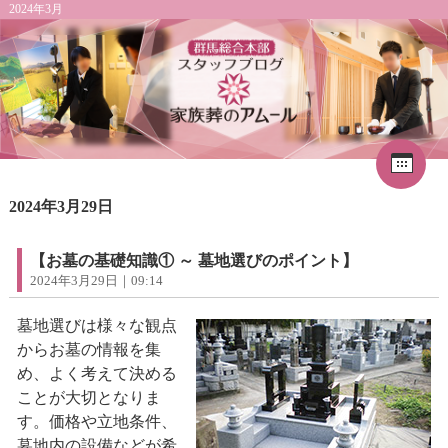
2024年3月
Cal
«
2026年8月
1
2024年3月29日
2
3
4
5
6
7
8
9
10
11
12
13
14
15
16
17
18
19
20
21
22
【お墓の基礎知識① ～ 墓地選びのポイント】
23
24
25
26
27
28
29
2024年3月29日｜09:14
30
31
墓地選びは様々な観点
からお墓の情報を集
め、よく考えて決める
ことが大切となりま
す。価格や立地条件、
墓地内の設備などが希