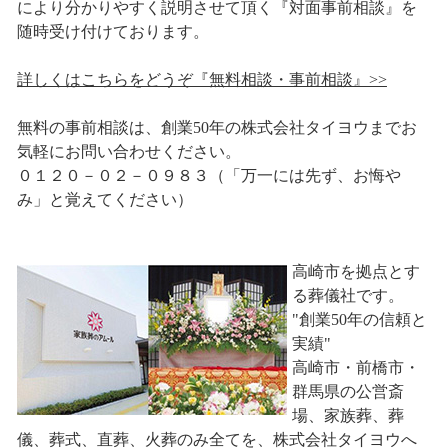
により分かりやすく説明させて頂く『対面事前相談』を
随時受け付けております。
詳しくはこちらをどうぞ『無料相談・事前相談』>>
無料の事前相談は、創業50年の株式会社タイヨウまでお
気軽にお問い合わせください。
０１２０－０２－０９８３（「万一には先ず、お悔や
み」と覚えてください）
高崎市を拠点とす
る葬儀社です。
"創業50年の信頼と
実績"
高崎市・前橋市・
群馬県の公営斎
場、家族葬、葬
儀、葬式、直葬、火葬のみ全てを、株式会社タイヨウへ