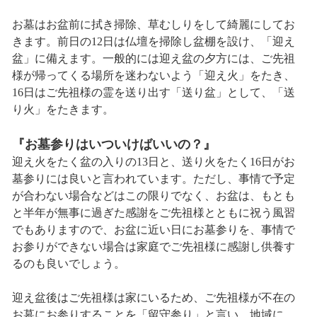
お墓はお盆前に拭き掃除、草むしりをして綺麗にしてお
きます。前日の12日は仏壇を掃除し盆棚を設け、「迎え
盆」に備えます。一般的には迎え盆の夕方には、ご先祖
様が帰ってくる場所を迷わないよう「迎え火」をたき、
16日はご先祖様の霊を送り出す「送り盆」として、「送
り火」をたきます。
『お墓参りはいついけばいいの？』
迎え火をたく盆の入りの13日と、送り火をたく16日がお
墓参りには良いと言われています。ただし、事情で予定
が合わない場合などはこの限りでなく、お盆は、もとも
と半年が無事に過ぎた感謝をご先祖様とともに祝う風習
でもありますので、お盆に近い日にお墓参りを、事情で
お参りができない場合は家庭でご先祖様に感謝し供養す
るのも良いでしょう。
迎え盆後はご先祖様は家にいるため、ご先祖様が不在の
お墓にお参りすることを「留守参り」と言い、地域に