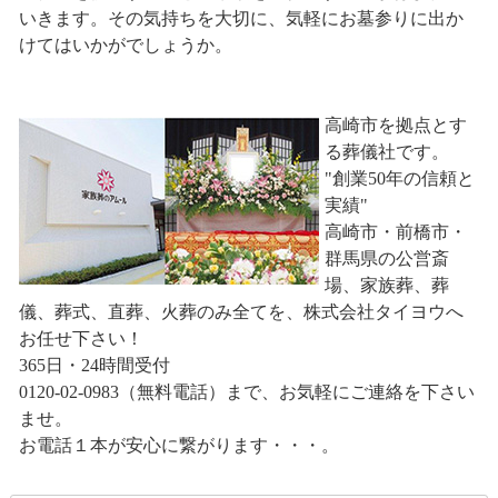
いきます。その気持ちを大切に、気軽にお墓参りに出か
けてはいかがでしょうか。
高崎市を拠点とす
る葬儀社です。
"創業50年の信頼と
実績"
高崎市・前橋市・
群馬県の公営斎
場、家族葬、葬
儀、葬式、直葬、火葬のみ全てを、株式会社タイヨウへ
お任せ下さい！
365日・24時間受付
0120-02-0983（無料電話）まで、お気軽にご連絡を下さい
ませ。
お電話１本が安心に繋がります・・・。