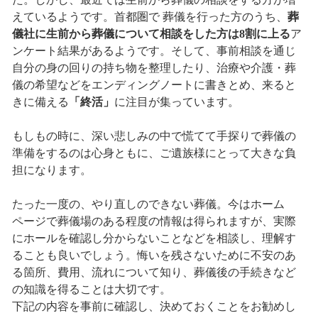
えているようです。首都圏で 葬儀を行った方のうち、
葬
儀社に生前から葬儀について相談をした方は8割に上る
ア
ンケート結果があるようです。そして、事前相談を通じ
自分の身の回りの持ち物を整理したり、治療や介護・葬
儀の希望などをエンディングノートに書きとめ、来ると
きに備える
「終活」
に注目が集っています。
もしもの時に、深い悲しみの中で慌てて手探りで葬儀の
準備をするのは心身ともに、ご遺族様にとって大きな負
担になります。
たった一度の、やり直しのできない葬儀。今はホーム
ページで葬儀場のある程度の情報は得られますが、実際
にホールを確認し分からないことなどを相談し、理解す
ることも良いでしょう。悔いを残さないために不安のあ
る箇所、費用、流れについて知り、葬儀後の手続きなど
の知識を得ることは大切です。
下記の内容を事前に確認し、決めておくことをお勧めし