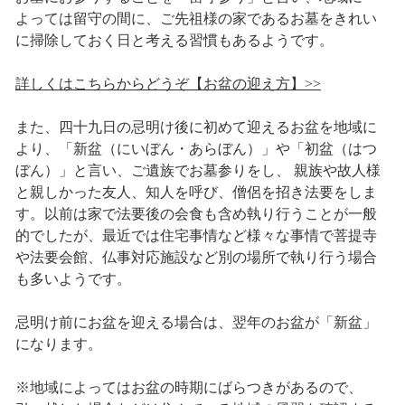
よっては留守の間に、ご先祖様の家であるお墓をきれい
に掃除しておく日と考える習慣もあるようです。
詳しくはこちらからどうぞ【お盆の迎え方】>>
また、四十九日の忌明け後に初めて迎えるお盆を地域に
より、「新盆（にいぼん・あらぼん）」や「初盆（はつ
ぼん）」と言い、ご遺族でお墓参りをし、 親族や故人様
と親しかった友人、知人を呼び、僧侶を招き法要をしま
す。以前は家で法要後の会食も含め執り行うことが一般
的でしたが、最近では住宅事情など様々な事情で菩提寺
や法要会館、仏事対応施設など別の場所で執り行う場合
も多いようです。
忌明け前にお盆を迎える場合は、翌年のお盆が「新盆」
になります。
※地域によってはお盆の時期にばらつきがあるので、