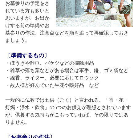
お墓参りの予定をさ
れている方も多いと
思いますが、お出か
けする前の準備やお
墓参りの作法、注意点などを順を追って再確認しておき
ましょう。
〔準備するもの〕
・ほうきや雑巾、バケツなどの掃除用品
・雑草や落ち葉などがある場合は軍手、鎌、ゴミ袋など
・線香、ライター、必要に応じてロウソク
・故人様が好んでいた生花や嗜好品 など
一般的に仏教では五供（ごく）と言われる、「香・花・
灯燭・浄水・飲食」の5つのお供えが理想とされています
が、供養する気持ちがこもっていれば、その限りではあ
りません。
〔お墓参りの作法〕