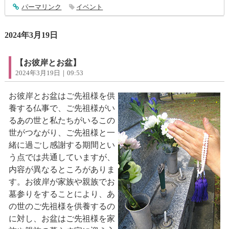
entry4299
パーマリンク
イベント
2024年3月19日
【お彼岸とお盆】
2024年3月19日｜09:53
お彼岸とお盆はご先祖様を供
養する仏事で、ご先祖様がい
るあの世と私たちがいるこの
世がつながり、ご先祖様と一
緒に過ごし感謝する期間とい
う点では共通していますが、
内容が異なるところがありま
す。お彼岸が家族や親族でお
墓参りをすることにより、あ
の世のご先祖様を供養するの
に対し、お盆はご先祖様を家