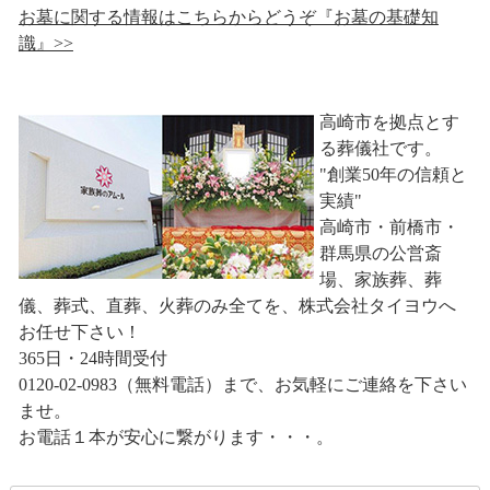
お墓に関する情報はこちらからどうぞ『お墓の基礎知
識』>>
高崎市を拠点とす
る葬儀社です。
"創業50年の信頼と
実績"
高崎市・前橋市・
群馬県の公営斎
場、家族葬、葬
儀、葬式、直葬、火葬のみ全てを、株式会社タイヨウへ
お任せ下さい！
365日・24時間受付
0120-02-0983（無料電話）まで、お気軽にご連絡を下さい
ませ。
お電話１本が安心に繋がります・・・。