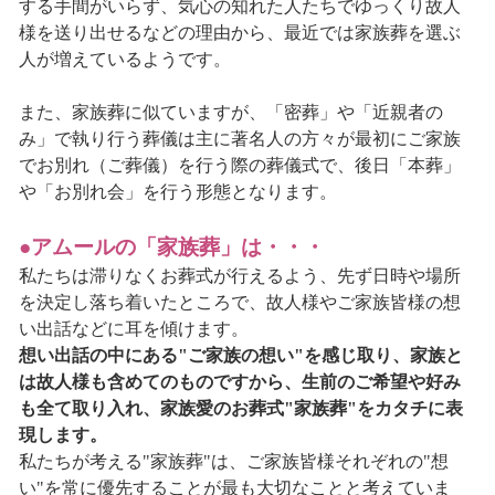
する手間がいらず、気心の知れた人たちでゆっくり故人
様を送り出せるなどの理由から、最近では家族葬を選ぶ
人が増えているようです。
また、家族葬に似ていますが、「密葬」や「近親者の
み」で執り行う葬儀は主に著名人の方々が最初にご家族
でお別れ（ご葬儀）を行う際の葬儀式で、後日「本葬」
や「お別れ会」を行う形態となります。
●アムールの「家族葬」は・・・
私たちは滞りなくお葬式が行えるよう、先ず日時や場所
を決定し落ち着いたところで、故人様やご家族皆様の想
い出話などに耳を傾けます。
想い出話の中にある"ご家族の想い"を感じ取り、家族と
は故人様も含めてのものですから、生前のご希望や好み
も全て取り入れ、家族愛のお葬式"家族葬"をカタチに表
現します。
私たちが考える"家族葬"は、ご家族皆様それぞれの"想
い"を常に優先することが最も大切なことと考えていま