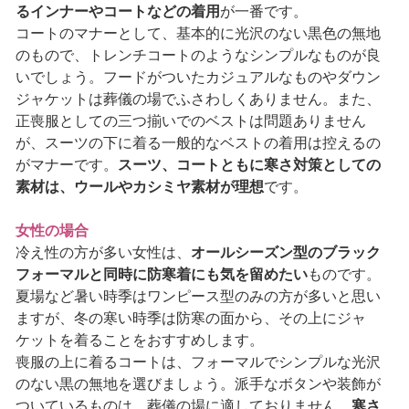
るインナーやコートなどの着用
が一番です。
コートのマナーとして、基本的に光沢のない黒色の無地
のもので、トレンチコートのようなシンプルなものが良
いでしょう。フードがついたカジュアルなものやダウン
ジャケットは葬儀の場でふさわしくありません。また、
正喪服としての三つ揃いでのベストは問題ありません
が、スーツの下に着る一般的なベストの着用は控えるの
がマナーです。
スーツ、コートともに寒さ対策としての
素材は、ウールやカシミヤ素材が理想
です。
女性の場合
冷え性の方が多い女性は、
オールシーズン型のブラック
フォーマルと同時に防寒着にも気を留めたい
ものです。
夏場など暑い時季はワンピース型のみの方が多いと思い
ますが、冬の寒い時季は防寒の面から、その上にジャ
ケットを着ることをおすすめします。
喪服の上に着るコートは、フォーマルでシンプルな光沢
のない黒の無地を選びましょう。派手なボタンや装飾が
ついているものは、葬儀の場に適しておりません。
寒さ