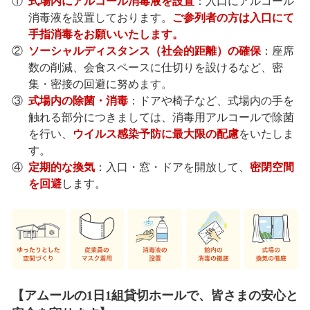
①
式場内にアルコール消毒液を設置
：入口にアルコール
消毒液を設置しております。
ご参列者の方は入口にて
手指消毒をお願いいたします。
②
ソーシャルディスタンス（社会的距離）の確保
：座席
数の削減、会食スペースに仕切りを設けるなど、密
集・密接の回避に努めます。
③
式場内の除菌・消毒
：ドアや椅子など、式場内の手を
触れる部分につきましては、消毒用アルコールで除菌
を行い、
ウイルス感染予防に最大限の配慮
をいたしま
す。
④
定期的な換気
：入口・窓・ドアを開放して、
密閉空間
を回避
します。
【アムールの1日1組貸切ホールで、皆さまの安心と