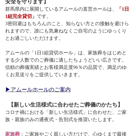
安全を守ります】
群馬県内に展開しているアムールの直営ホールは、
「1日
1組完全貸切」
です。
3密回避はもちろんのこと、知らない方との接触を避けら
れますので、誰にも気兼ねなくご自宅のようにゆっくり
とお過ごしいただけます。
アムールの「1日1組貸切ホール」は、家族葬をはじめと
する少人数でのご葬儀に適したちょうどいい広さです。
信頼の葬儀実績とお客様満足度96％の品質で、満足のゆ
くお見送りをご提供していきます。
▶アムールホールのご案内
【新しい生活様式に合わせたご葬儀のかたち】
コロナ禍における「新しい生活様式」に合わせた、ご家
族・親族のみの通夜式・告別式を推奨いたします。
家族葬
：ご家族やごく親しい方だけで、心ゆくまで最後