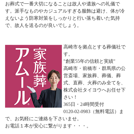
お葬式で一番大切になることは故人や遺族への礼儀で
す。派手なものやカジュアルすぎる服飾は避け、体が冷
えないよう防寒対策をしっかりと行い落ち着いた気持
で、故人を送るのが良いでしょう。
高崎市を拠点とする葬儀社で
す。
"創業55年の信頼と実績"
高崎市・前橋市・群馬県の公
営斎場、家族葬、葬儀、葬
式、直葬、火葬のみ全てを、
株式会社タイヨウへお任せ下
さい！
365日・24時間受付
0120-02-0983（無料電話）ま
で、お気軽にご連絡を下さいませ。
お電話１本が安心に繋がります・・・。