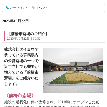
entry5022
パーマリンク
イベント
2025年10月22日
【前橋市斎場のご紹介】
2025年10月22日｜09:52
株式会社タイヨウで
承っている群馬県内
の公営斎場の一つで
近年当社でも需要が
増えている「前橋市
斎場」をご紹介いた
します。
《前橋市斎場》
施設の老朽化に伴い改修され、2011年にオープンした前