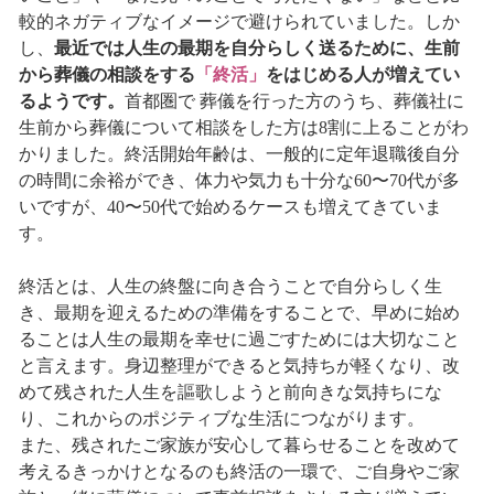
較的ネガティブなイメージで避けられていました。しか
し、
最近では人生の最期を自分らしく送るために、生前
から葬儀の相談をする
「終活」
をはじめる人が増えてい
るようです。
首都圏で 葬儀を行った方のうち、葬儀社に
生前から葬儀について相談をした方は8割に上ることがわ
かりました。終活開始年齢は、一般的に定年退職後自分
の時間に余裕ができ、体力や気力も十分な60〜70代が多
いですが、40〜50代で始めるケースも増えてきていま
す。
終活とは、人生の終盤に向き合うことで自分らしく生
き、最期を迎えるための準備をすることで、早めに始め
ることは人生の最期を幸せに過ごすためには大切なこと
と言えます。身辺整理ができると気持ちが軽くなり、改
めて残された人生を謳歌しようと前向きな気持ちにな
り、これからのポジティブな生活につながります。
また、残されたご家族が安心して暮らせることを改めて
考えるきっかけとなるのも終活の一環で、ご自身やご家