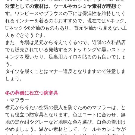
対策としての素材は、ウールやカシミヤ素材が理想
で
す。ワンピースやブラウスの下には保温性を維持してく
れるインナーを着るのもおすすめで、現在ではVネック、
Uネックや8分袖のものもあり、首元や袖から見えない工
夫もできそうです。
また、冬場は足元から冷えてくるので、近隣の衣料品店
でも販売されている発熱するストッキングや黒いストッ
キングを履いたり、足裏用カイロを貼るのも良いでしょ
う。
タイツを履くことはマナー違反となりますので注意しま
しょう。
冬の葬儀に役立つ防寒具
・マフラー
襟元から冷たい空気の侵入を防ぐためのマフラーは、と
ても役立つ防寒具となります。色はコートに合わせ、無
地の黒か紺やグレーなど地味な色を選び、白色の着用は
やめましょう。温かい素材として、ウールやカシミヤが