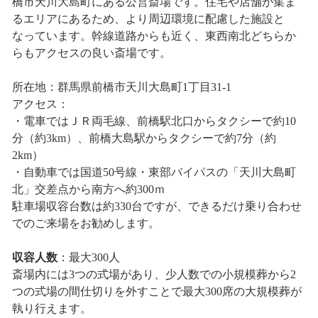
橋市天川大島町にある公営斎場です。住宅や店舗が集ま
るエリアにあるため、より周辺環境に配慮した施設と
なっています。幹線道路からも近く、東西南北どちらか
らもアクセスの良い斎場です。
所在地：群馬県前橋市天川大島町1丁目31-1
アクセス：
・電車ではＪＲ両毛線、前橋駅北口からタクシーで約10
分（約3km）、前橋大島駅からタクシーで約7分（約
2km）
・自動車では国道50号線・東部バイパスの「天川大島町
北」交差点から南方へ約300ｍ
駐車場収容台数は約330台ですが、できるだけ乗り合わせ
でのご来場をお勧めします。
収容人数
：最大300人
斎場内には3つの式場があり、少人数での小規模葬から2
つの式場の間仕切りを外すことで最大300席の大規模葬が
執り行えます。