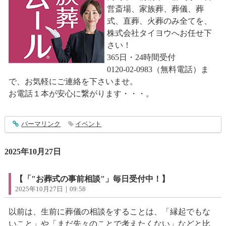
営斎場、家族葬、葬儀、葬
式、直葬、火葬のみ全てを、
株式会社タイヨウへお任せ下
さい！
365日・24時間受付
0120-02-0983（無料電話）ま
で、お気軽にご連絡を下さいませ。
お電話１本が安心に繋がります・・・。
entry5026
パーマリンク
イベント
2025年10月27日
【「"お葬式の事前相談"」毎日受付中！】
2025年10月27日｜09:58
以前は、生前に葬儀の相談をすることは、「縁起でもな
いこと」や「まだ先々のことで考えたくない」などと比