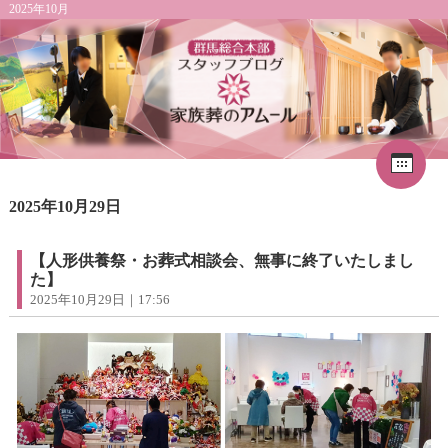
2025年10月
Cal
«
2026年8月
1
2025年10月29日
2
3
4
5
6
7
8
9
10
11
12
13
14
15
16
17
18
19
20
21
22
【人形供養祭・お葬式相談会、無事に終了いたしまし
23
24
25
26
27
28
29
た】
30
31
2025年10月29日｜17:56