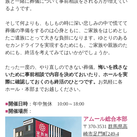
族と一緒に葬儀について事前相談をされる方が増えてい
るようです。
そして何よりも、もしもの時に深い悲しみの中で慌てて
葬儀の準備をするのは心身ともに、ご家族をはじめとし
たご遺族にとって大きな負担になります。ゆとりのある
セカンドライフを実現するためにも、ご家族や親族のた
めにも、終活を考えてみてはいかがでしょうか。
たった一度の、やり直しのできない葬儀。
悔いを残さな
いために事前相談で内容を決めておいたり、ホールを実
際に確認しておくのも終活のひとつです。
お気軽に各
ホール・本部までお越しください。
■
開催日時
：年中無休 10:00～18:00
■
開催場所
：
アムール総合本部
〒370-3531
群馬県高
崎市足門町249-4