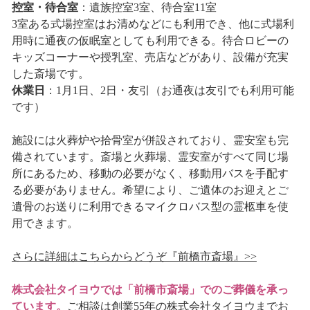
控室・待合室
：遺族控室3室、待合室11室
3室ある式場控室はお清めなどにも利用でき、他に式場利
用時に通夜の仮眠室としても利用できる。待合ロビーの
キッズコーナーや授乳室、売店などがあり、設備が充実
した斎場です。
休業日
：1月1日、2日・友引（お通夜は友引でも利用可能
です）
施設には火葬炉や拾骨室が併設されており、霊安室も完
備されています。斎場と火葬場、霊安室がすべて同じ場
所にあるため、移動の必要がなく、移動用バスを手配す
る必要がありません。希望により、ご遺体のお迎えとご
遺骨のお送りに利用できるマイクロバス型の霊柩車を使
用できます。
さらに詳細はこちらからどうぞ『前橋市斎場』>>
株式会社タイヨウでは「前橋市斎場」でのご葬儀を承っ
ています。
ご相談は創業55年の株式会社タイヨウまでお