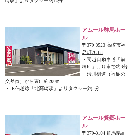
崎駅」よりタクシー約10分
アムール群馬ホー
ル
〒370-3523
高崎市福
島町703-8
・関越自動車道「前
橋IC」より車で約8分
・渋川街道（福島の
交差点）から東に約200m
・JR信越線「北高崎駅」よりタクシー約5分
アムール箕郷ホー
ル
〒370-3104
群馬県高