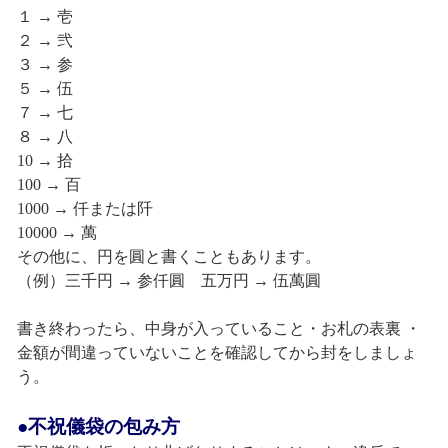
１ → 壱
２ → 弐
３ → 参
５ → 伍
７ → 七
８ → 八
10 → 拾
100 → 百
1000 → 仟または阡
10000 → 萬
その他に、円を圓と書くこともあります。
（例）三千円 → 参仟圓 五万円 → 伍萬圓
書き終わったら、中身が入っていること・お札の表裏 ・
金額が間違っていないことを確認してから封をしましょ
う。
●不祝儀袋の包み方