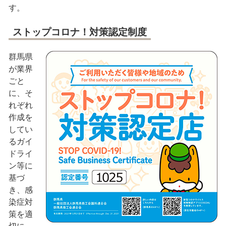
す。
ストップコロナ！対策認定制度
群馬県
が業界
ごと
に、そ
れぞれ
作成を
してい
るガイ
ドライ
ン等に
基づ
き、感
染症対
策を適