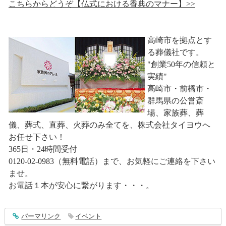
こちらからどうぞ【仏式における香典のマナー】>>
高崎市を拠点とす
る葬儀社です。
"創業50年の信頼と
実績"
高崎市・前橋市・
群馬県の公営斎
場、家族葬、葬
儀、葬式、直葬、火葬のみ全てを、株式会社タイヨウへ
お任せ下さい！
365日・24時間受付
0120-02-0983（無料電話）まで、お気軽にご連絡を下さい
ませ。
お電話１本が安心に繋がります・・・。
entry3662
パーマリンク
イベント