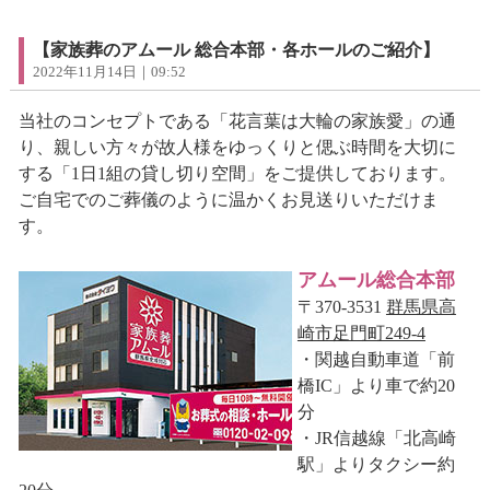
【家族葬のアムール 総合本部・各ホールのご紹介】
2022年11月14日｜09:52
当社のコンセプトである「花言葉は大輪の家族愛」の通
り、親しい方々が故人様をゆっくりと偲ぶ時間を大切に
する「1日1組の貸し切り空間」をご提供しております。
ご自宅でのご葬儀のように温かくお見送りいただけま
す。
アムール総合本部
〒370-3531
群馬県高
崎市足門町249-4
・関越自動車道「前
橋IC」より車で約20
分
・JR信越線「北高崎
駅」よりタクシー約