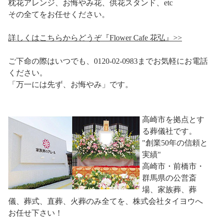
枕花アレンジ、お悔やみ花、供花スタンド、etc
その全てをお任せください。
詳しくはこちらからどうぞ『Flower Cafe 花弘』>>
ご下命の際はいつでも、0120-02-0983までお気軽にお電話
ください。
「万一には先ず、お悔やみ」です。
高崎市を拠点とす
る葬儀社です。
"創業50年の信頼と
実績"
高崎市・前橋市・
群馬県の公営斎
場、家族葬、葬
儀、葬式、直葬、火葬のみ全てを、株式会社タイヨウへ
お任せ下さい！