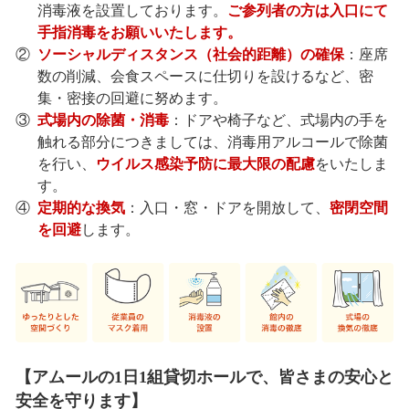
消毒液を設置しております。
ご参列者の方は入口にて
手指消毒をお願いいたします。
②
ソーシャルディスタンス（社会的距離）の確保
：座席
数の削減、会食スペースに仕切りを設けるなど、密
集・密接の回避に努めます。
③
式場内の除菌・消毒
：ドアや椅子など、式場内の手を
触れる部分につきましては、消毒用アルコールで除菌
を行い、
ウイルス感染予防に最大限の配慮
をいたしま
す。
④
定期的な換気
：入口・窓・ドアを開放して、
密閉空間
を回避
します。
【アムールの1日1組貸切ホールで、皆さまの安心と
安全を守ります】