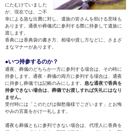
にたむけていました
が、現在では、ご不
幸による急な出費に対し、遺族の皆さんを助ける意味も
あります。通夜や葬儀式に参列する際に持参して遺族に
渡します。
香典には香典袋の書き方、相場や渡し方などに、さまざ
まなマナーがあります。
●いつ持参するのか？
通夜、葬儀のどちらか一方に参列する場合は、その時に
持参します。通夜・葬儀の両方に参列する場合は、通夜
に持参し葬儀では記帳のみにします。
急な通夜で香典を
持参できない場合は、葬儀でお渡しすれば失礼にはなり
ません。
受付時には「このたびは御愁傷様でございます」とお悔
やみの言葉をかけ一礼します。
通夜も葬儀ともに参列できない場合は、代理人に香典を