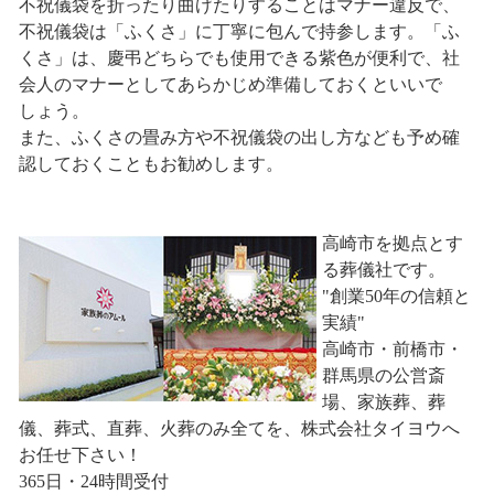
不祝儀袋を折ったり曲げたりすることはマナー違反で、
不祝儀袋は「ふくさ」に丁寧に包んで持参します。「ふ
くさ」は、慶弔どちらでも使用できる紫色が便利で、社
会人のマナーとしてあらかじめ準備しておくといいで
しょう。
また、ふくさの畳み方や不祝儀袋の出し方なども予め確
認しておくこともお勧めします。
高崎市を拠点とす
る葬儀社です。
"創業50年の信頼と
実績"
高崎市・前橋市・
群馬県の公営斎
場、家族葬、葬
儀、葬式、直葬、火葬のみ全てを、株式会社タイヨウへ
お任せ下さい！
365日・24時間受付