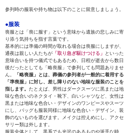
参列時の服装や持ち物は以下のことに留意しましょう。
●服装
喪服とは「喪に服す」という意味から遺族の悲しみに寄
り添う気持ちを指す言葉です。
基本的には準備の時間が取れる場合は喪服にしますが、
通夜は親しい人たちが
「取り急ぎ駆けつける」
といった
意味合いを持つ儀式でもあるため、日程が逝去から数日
後だったとしても「略喪服」で参列しても問題ありませ
ん。
「略喪服」とは、葬儀の参列者が一般的に着用する
「準喪服」に対し、差し障りのない地味な服装のことを
指します。
たとえば、男性はダークスーツに黒または地
味な色合いのネクタイ・靴下、白いシャツなど、女性は
黒または地味な色合い・デザインのワンピースやスーツ
にし、バッグも服装同様に地味な色合い・デザイン、装
飾のないものを選びます。メイクは控えめにし、アクセ
サリー類は外します。
服装全体として、黒系でも光沢のあるものや派手な時