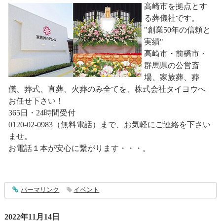
高崎市を拠点とす
る葬儀社です。
"創業50年の信頼と
実績"
高崎市・前橋市・
群馬県の公営斎
場、家族葬、葬
儀、葬式、直葬、火葬のみ全てを、株式会社タイヨウへ
お任せ下さい！
365日・24時間受付
0120-02-0983（無料電話）まで、お気軽にご連絡を下さい
ませ。
お電話１本が安心に繋がります・・・。
entry3656
パーマリンク
イベント
2022年11月14日