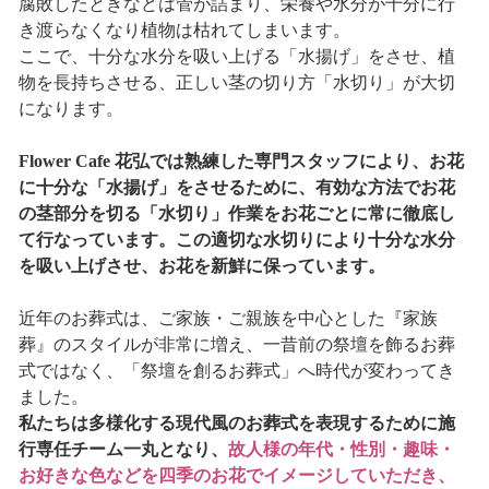
腐敗したときなどは管が詰まり、栄養や水分が十分に行
き渡らなくなり植物は枯れてしまいます。
ここで、十分な水分を吸い上げる「水揚げ」をさせ、植
物を長持ちさせる、正しい茎の切り方「水切り」が大切
になります。
Flower Cafe 花弘では熟練した専門スタッフにより、お花
に十分な「水揚げ」をさせるために、有効な方法でお花
の茎部分を切る「水切り」作業をお花ごとに常に徹底し
て行なっています。この適切な水切りにより十分な水分
を吸い上げさせ、お花を新鮮に保っています。
近年のお葬式は、ご家族・ご親族を中心とした『家族
葬』のスタイルが非常に増え、一昔前の祭壇を飾るお葬
式ではなく、「祭壇を創るお葬式」へ時代が変わってき
ました。
私たちは多様化する現代風のお葬式を表現するために施
行専任チーム一丸となり、
故人様の年代・性別・趣味・
お好きな色などを四季のお花でイメージしていただき、