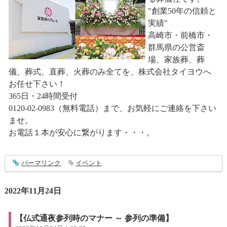
"創業50年の信頼と
実績"
高崎市・前橋市・
群馬県の公営斎
場、家族葬、葬
儀、葬式、直葬、火葬のみ全てを、株式会社タイヨウへ
お任せ下さい！
365日・24時間受付
0120-02-0983（無料電話）まで、お気軽にご連絡を下さい
ませ。
お電話１本が安心に繋がります・・・。
entry3664
パーマリンク
イベント
2022年11月24日
【仏式通夜参列時のマナー ～ 参列の準備】