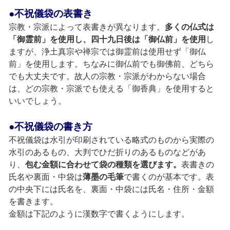
●不祝儀袋の表書き
宗教・宗派によって表書きが異なります。
多くの仏式は
「御霊前」を使用し、四十九日後は「御仏前」を使用
し
ますが、浄土真宗や禅宗では御霊前は使用せず「御仏
前」を使用します。ちなみに御仏前でも御佛前、どちら
でも大丈夫です。故人の宗教・宗派がわからない場合
は、どの宗教・宗派でも使える「御香典」を使用すると
いいでしょう。
●不祝儀袋の書き方
不祝儀袋は水引が印刷されている略式のものから実際の
水引のあるもの、大判でひだ折りのあるものなどがあ
り、
包む金額に合わせて袋の種類を選びます。
表書きの
氏名や裏面・中袋は
薄墨の毛筆
で書くのが基本です。表
の中央下には氏名を、裏面・中袋には氏名・住所・金額
を書きます。
金額は下記のように漢数字で書くようにします。