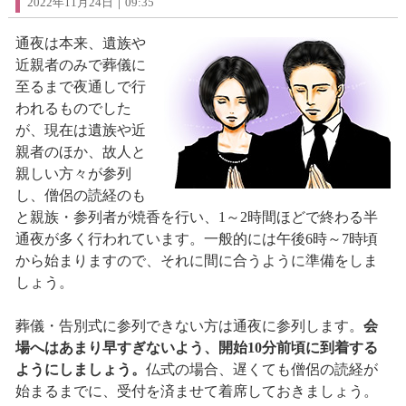
2022年11月24日｜09:35
通夜は本来、遺族や
近親者のみで葬儀に
至るまで夜通しで行
われるものでした
が、現在は遺族や近
親者のほか、故人と
親しい方々が参列
し、僧侶の読経のも
と親族・参列者が焼香を行い、1～2時間ほどで終わる半
通夜が多く行われています。一般的には午後6時～7時頃
から始まりますので、それに間に合うように準備をしま
しょう。
葬儀・告別式に参列できない方は通夜に参列します。
会
場へはあまり早すぎないよう、開始10分前頃に到着する
ようにしましょう。
仏式の場合、遅くても僧侶の読経が
始まるまでに、受付を済ませて着席しておきましょう。