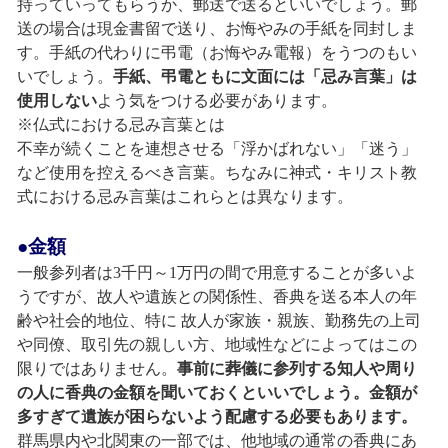
持っていってもらうか、郵送で送るといいでしょう。郵
送の場合は現金書留で送り、お悔やみの手紙を同封しま
す。手紙の代わりに弔電（お悔やみ電報）をうつのもい
いでしょう。
手紙、弔電ともに文面には「忌み言葉」は
使用しない
よう気をつける必要があります。
※仏式における忌み言葉とは
不幸が続くことを連想させる「浮かばれない」「迷う」
など使用を控えるべき言葉。ちなみに神式・キリスト教
式における忌み言葉はこれらとは異なります。
●金額
一般参列者は3千円～1万円の間で用意することが多いよ
うですが、故人や遺族との関係性、香典を送る本人の年
齢や社会的地位、特に 故人が家族・親族、勤務先の上司
や同僚、取引先の親しい方、地域性などによってはこの
限りではありません。
事前に葬儀に参列する知人や周り
の人に香典の金額を聞いておくといいでしょう。金額が
多すぎて遺族が困らないよう配慮する必要もあります。
群馬県内や北関東の一部では、他地域の通常の香典にあ