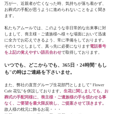
万が一、近親者が亡くなった時、気持ちが落ち着かず、
お葬式の手配が思うように進められないことをよく聞き
ます。
私たちアムールでは、このような非日常的な出来事に対
しまして、喪主様・ご遺族様へ様々な場面において迅速
に全力でお応えできるよう、常に準備をしております。
その１つとしまして、真っ先に必要になります
電話番号
を上記の覚えやすい語呂合わせ
で取得しております。
いつでも、どこからでも、365日・24時間"もし
も"の時はご連絡を下さいませ。
また、弊社の直営グループ生花部門としまして" Flower
Cafe 花弘"を併設しております。
生花に関しましても、お
葬式の手配同様に、喪主様・ご遺族様の手を煩わせる事
なく、ご要望を最大限反映し、ご提案させて頂きます。
故人様の枕元に飾るお花・・・