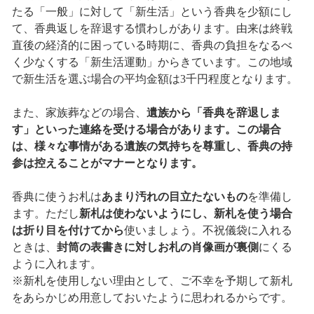
たる「一般」に対して「新生活」という香典を少額にし
て、香典返しを辞退する慣わしがあります。由来は終戦
直後の経済的に困っている時期に、香典の負担をなるべ
く少なくする「新生活運動」からきています。この地域
で新生活を選ぶ場合の平均金額は3千円程度となります。
また、家族葬などの場合、
遺族から「香典を辞退しま
す」といった連絡を受ける場合があります。この場合
は、様々な事情がある遺族の気持ちを尊重し、香典の持
参は控えることがマナーとなります。
香典に使うお札は
あまり汚れの目立たないもの
を準備し
ます。ただし
新札は使わないようにし、新札を使う場合
は折り目を付けてから
使いましょう。不祝儀袋に入れる
ときは、
封筒の表書きに対しお札の肖像画が裏側
にくる
ように入れます。
※新札を使用しない理由として、ご不幸を予期して新札
をあらかじめ用意しておいたように思われるからです。