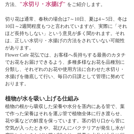
"水切り・水揚げ"
方法、
をご紹介します。
切り花は通常、春秋の場合は7～10日、夏は4～5日、冬は
10日～2週間程度もつと言われていますが、実際に「それ
ほど長持ちしない」という意見が多く聞かれます。それ
は、正しい水切り・水揚げの方法をされていない可能性
があります。
Flower Cafe 花弘では、お客様へ長持ちする最善のカタチ
でお花をお届けできるよう、多種多様なお花を品種別に
分類し、それぞれのお花や使用方法に合わせた水切り・
水揚げを徹底して行い、毎日の日課として管理に努めて
おります。
植物が水を吸い上げる仕組み
植物の根から吸収した栄養や水分を茎内にある管で、葉
で作った栄養はそれを運ぶ管で植物全体に行き渡らせ、
花や葉などの鮮度を保っています。茎の切り口から管に
空気が入ったときや、花びんにバクテリアが発生し水が