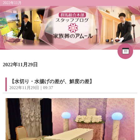
2022年11月
Cal
«
2026年8月
1
2022年11月29日
2
3
4
5
6
7
8
9
10
11
12
13
14
15
16
17
18
19
20
21
22
【水切り・水揚げの差が、鮮度の差】
23
24
25
26
27
28
29
2022年11月29日｜09:37
30
31