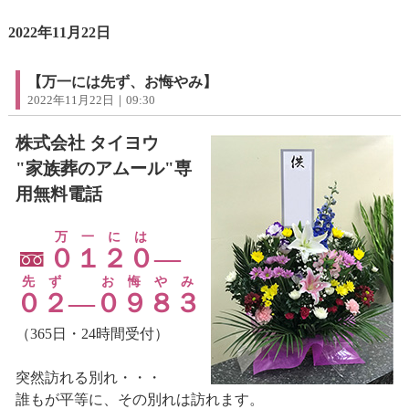
2022年11月22日
【万一には先ず、お悔やみ】
2022年11月22日｜09:30
株式会社 タイヨウ
"家族葬のアムール"専
用無料電話
万一には
０１２０
―
先ず
お悔やみ
０２
―
０９８３
（365日・24時間受付）
突然訪れる別れ・・・
誰もが平等に、その別れは訪れます。