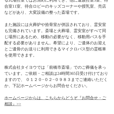
る式場控室ではお清めに利用でき、他に遺族控室3室、待
合室11室、待合ロビーのキッズコーナーや授乳室、売店
などがあり、大変設備の整った斎場です。
また施設には火葬炉や拾骨室が併設されており、霊安室
も完備されています。斎場と火葬場、霊安室がすべて同
じ場所にあるため、移動の必要がなく、移動用バスを手
配する必要がありません。希望により、ご遺体のお迎え
とご遺骨のお送りに利用できるマイクロバス型の霊柩車
を使用できます。
株式会社タイヨウでは「前橋市斎場」でのご葬儀を承っ
ています。ご依頼・ご相談は24時間365日受け付けており
ますので、 ０１２０−０２−０９８３までご連絡いただく
か、下記ホームページからお問合せください。
ホームページからは、こちらからどうぞ『お問合せ・ご
相談』>>