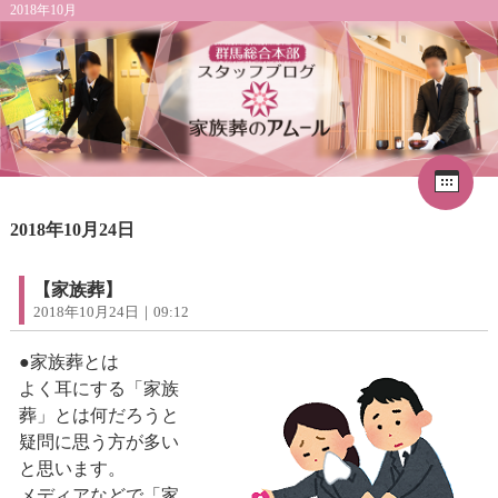
2018年10月
Cal
«
2026年8月
1
2018年10月24日
2
3
4
5
6
7
8
9
10
11
12
13
14
15
16
17
18
19
20
21
22
【家族葬】
23
24
25
26
27
28
29
2018年10月24日｜09:12
30
31
●家族葬とは
よく耳にする「家族
葬」とは何だろうと
疑問に思う方が多い
と思います。
メディアなどで「家