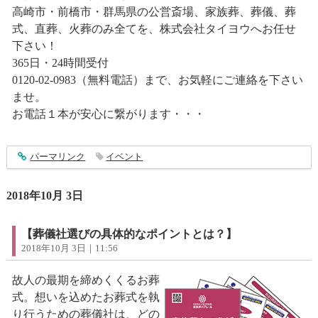
高崎市・前橋市・群馬県の公営斎場、家族葬、葬儀、葬
式、直葬、火葬のみ全てを、株式会社タイヨウへお任せ
下さい！
365日・24時間受付
0120-02-0983（無料電話）まで、お気軽にご連絡を下さい
ませ。
お電話１本が安心に繋がります・・・
entry1623
パーマリンク
イベント
2018年10月 3日
【葬儀社選びの具体的なポイントとは？】
2018年10月 3日｜11:56
故人の最期を締めくくるお葬
式。想いを込めたお葬式を執
り行うための葬儀社は、どの