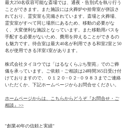
最大250名収容可能な斎場では、通夜・告別式を執り行う
ことができます。また施設には火葬炉や拾骨室が併設さ
れており、霊安室も完備されています。斎場と火葬場、
霊安室がすべて同じ場所にあるため、移動の必要がな
く、大変便利な施設となっています。また移動用バスを
手配する必要がないため、費用を抑えることができるの
も魅力です。待合室は最大40名が利用できる和室2室と50
名が使用できる洋室1室があります。
株式会社タイヨウでは「はるなくらぶち聖苑」でのご葬
儀を承っています。ご依頼・ご相談は24時間365日受け付
けておりますので、 ０１２０−０２−０９８３までご連絡
いただくか、下記ホームページからお問合せください。
ホームページからは、こちらからどうぞ『お問合せ・ご
相談』>>
"創業40年の信頼と実績"