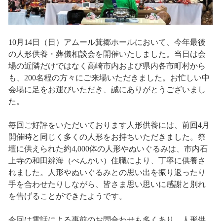
10月14日（日）アムール箕郷ホールにおいて、今年最後
の人形供養・葬儀相談会を開催いたしました。当日は会
場の近隣だけではなく高崎市内および県内各市町村から
も、200名程の方々にご来場いただきました。お忙しい中
会場に足をお運びいただき、誠にありがとうございまし
た。
毎回ご好評をいただいております人形供養には、前回4月
開催時と同じく多くの人形をお持ちいただきました。祭
壇に供えられた約4,000体の人形やぬいぐるみは、市内石
上寺の和田辨海（べんかい）住職により、丁寧に供養さ
れました。人形やぬいぐるみとの思い出を振り返ったり
手を合わせたりしながら、皆さま思い思いに感謝と別れ
を告げることができたようです。
今回は電話による事前のお問合わせも多くあり、人形供