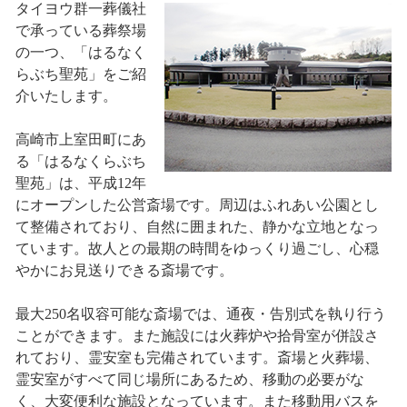
タイヨウ群一葬儀社
で承っている葬祭場
の一つ、「はるなく
らぶち聖苑」をご紹
介いたします。
高崎市上室田町にあ
る「はるなくらぶち
聖苑」は、平成12年
にオープンした公営斎場です。周辺はふれあい公園とし
て整備されており、自然に囲まれた、静かな立地となっ
ています。故人との最期の時間をゆっくり過ごし、心穏
やかにお見送りできる斎場です。
最大250名収容可能な斎場では、通夜・告別式を執り行う
ことができます。また施設には火葬炉や拾骨室が併設さ
れており、霊安室も完備されています。斎場と火葬場、
霊安室がすべて同じ場所にあるため、移動の必要がな
く、大変便利な施設となっています。また移動用バスを