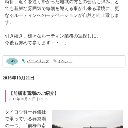
時折、近くを通り掛かった地域の方との会話も弾み、と
ても新鮮な雰囲気で毎朝を迎える事が出来る環境に、更
なるルーティンへのモチベーションが自然と向上致しま
す。
引き続き、様々なルーティン業務の宝探しに、
今後も努めて参ります・・・。
entry632コメント
145
entry632
パーマリンク
イベント
2016年10月21日
【前橋市斎場のご紹介】
2016年10月21日｜09:59
タイヨウ群一葬儀社
で承っている葬祭場
の一つ、「前橋市斎