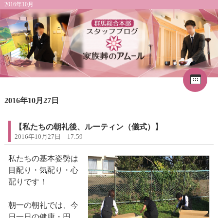
2016年10月
Cal
«
2026年8月
1
2016年10月27日
2
3
4
5
6
7
8
9
10
11
12
13
14
15
16
17
18
19
20
21
22
【私たちの朝礼後、ルーティン（儀式）】
23
24
25
26
27
28
29
2016年10月27日｜17:59
30
31
私たちの基本姿勢は
目配り・気配り・心
配りです！
朝一の朝礼では、今
日一日の健康・円