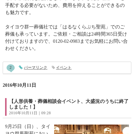
手配する必要がないため、費用を抑えることができるの
も魅力です。
タイヨウ群一葬儀社では「はるなくらぶち聖苑」でのご
葬儀も承っています。ご依頼・ご相談は24時間365日受け
付けておりますので、0120-02-0983までお気軽にお問い合
わせください。
entry623コメント
2
entry623
パーマリンク
イベント
2016年10月11日
【人形供養・葬儀相談会イベント、大盛況のうちに終了
しました！】
2016年10月11日｜09:28
9月25日（日）、タイ
ヨウ群馬聖苑におい