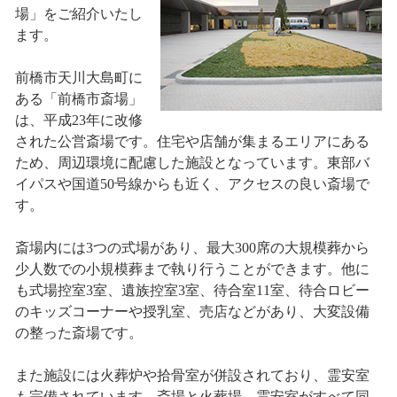
場」をご紹介いたし
ます。
前橋市天川大島町に
ある「前橋市斎場」
は、平成23年に改修
された公営斎場です。住宅や店舗が集まるエリアにある
ため、周辺環境に配慮した施設となっています。東部バ
イパスや国道50号線からも近く、アクセスの良い斎場で
す。
斎場内には3つの式場があり、最大300席の大規模葬から
少人数での小規模葬まで執り行うことができます。他に
も式場控室3室、遺族控室3室、待合室11室、待合ロビー
のキッズコーナーや授乳室、売店などがあり、大変設備
の整った斎場です。
また施設には火葬炉や拾骨室が併設されており、霊安室
も完備されています。斎場と火葬場、霊安室がすべて同