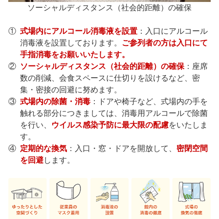
ソーシャルディスタンス（社会的距離）の確保
①
式場内にアルコール消毒液を設置
：入口にアルコール
消毒液を設置しております。
ご参列者の方は入口にて
手指消毒をお願いいたします。
②
ソーシャルディスタンス（社会的距離）の確保
：座席
数の削減、会食スペースに仕切りを設けるなど、密
集・密接の回避に努めます。
③
式場内の除菌・消毒
：ドアや椅子など、式場内の手を
触れる部分につきましては、消毒用アルコールで除菌
を行い、
ウイルス感染予防に最大限の配慮
をいたしま
す。
④
定期的な換気
：入口・窓・ドアを開放して、
密閉空間
を回避
します。