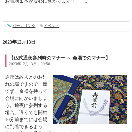
お電話１本が安心に繋がります・・・。
entry4178
パーマリンク
イベント
2023年12月13日
【仏式通夜参列時のマナー ～ 会場でのマナー】
2023年12月13日｜09:50
通夜は故人とのお別
れの場ですので、慌
てず、余裕を持って
会場に向かいましょ
う。通夜に参列する
場合、遅くても開始
10分前までには会場
に到着できるよう、