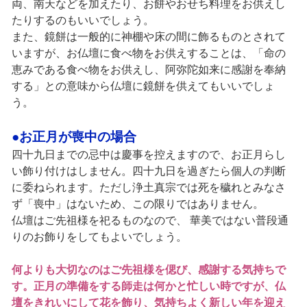
両、南天などを加えたり、お餅やおせち料理をお供えし
たりするのもいいでしょう。
また、鏡餅は一般的に神棚や床の間に飾るものとされて
いますが、お仏壇に食べ物をお供えすることは、「命の
恵みである食べ物をお供えし、阿弥陀如来に感謝を奉納
する」との意味から仏壇に鏡餅を供えてもいいでしょ
う。
●お正月が喪中の場合
四十九日までの忌中は慶事を控えますので、お正月らし
い飾り付けはしません。四十九日を過ぎたら個人の判断
に委ねられます。ただし浄土真宗では死を穢れとみなさ
ず「喪中」はないため、この限りではありません。
仏壇はご先祖様を祀るものなので、 華美ではない普段通
りのお飾りをしてもよいでしょう。
何よりも大切なのはご先祖様を偲び、感謝する気持ちで
す。正月の準備をする師走は何かと忙しい時ですが、仏
壇をきれいにして花を飾り、気持ちよく新しい年を迎え