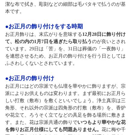
潔な布で拭き、彫刻などの細部は毛バタキで払うのが基
本です。
●お正月の飾り付けをする時期
お正月飾りは、末広がりを意味する
12月28日に飾り付け
て、松の内の1月7日を過ぎたら取り払う
のが良いとされ
ています。29日は「苦」を、31日は葬儀の「一夜飾り」
を連想させるため、お正月の飾り付けを行う日としては
ふさわしくないとされています。
●お正月の飾り付け
お正月にはどの宗派でも仏壇を華やかに飾りますが、宗
派によりお供えものは変わります。まず最初にお正月ら
しい打敷（敷布）を敷くといいでしょう。浄土真宗は三
角形、それ以外の宗派は四角形の打敷（敷布）を、香炉
や花立て、ろうそく立てなどの具足を飾る場所に敷きま
す。また、花は宗派共通の飾りで
いつもより華やかな花
を飾りお正月仕様にしても問題ありません。
花に梅や千