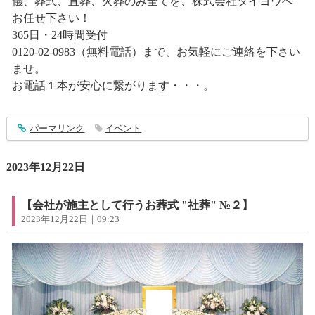
儀、葬式、直葬、火葬のみ全てを、株式会社タイヨウへ
お任せ下さい！
365日・24時間受付
0120-02-0983（無料電話）まで、お気軽にご連絡を下さい
ませ。
お電話１本が安心に繋がります・・・。
entry4189
パーマリンク
イベント
2023年12月22日
【会社が施主として行うお葬式 "社葬" №２】
2023年12月22日｜09:23