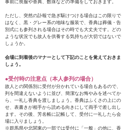
事前に喪服や香典、数珠などの準備をしておきます。
ただし、突然の訃報で急ぎ駆けつける場合はこの限りで
はなく、黒・グレー系の地味な服装で、香典は葬儀・告
別式にも参列される場合はその時でも大丈夫です。どの
ような状況でも故人を供養する気持ちが大切ではないで
しょうか。
会場に到着後のマナーとして下記のことを覚えておきま
しょう。
●受付時の注意点（本人参列の場合）
故人との関係別に受付が分かれている場合もあるので、
列を間違えないように並び、簡潔なお悔やみを述べてか
ら、一礼し香典を渡しましょう。香典はふくさの上にの
せ、表書きが相手から読める向きにして両手で差し出し
ます。その後、芳名帳に記帳して、受付に一礼したら会
場に入りましょう。
※群馬県や北関東の一部では受付に「一般」の他に、香