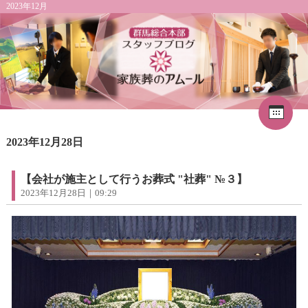
2023年12月
Cal
«
2026年8月
1
2023年12月28日
2
3
4
5
6
7
8
9
10
11
12
13
14
15
16
17
18
19
20
21
22
【会社が施主として行うお葬式 "社葬" №３】
23
24
25
26
27
28
29
2023年12月28日｜09:29
30
31