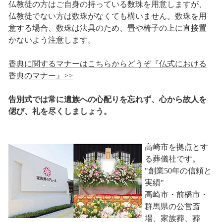
仏教徒の方はご自身の持っている数珠を用意しますが、
仏教徒でない方は数珠がなくても構いません。数珠を用
意する場合、数珠は法具のため、畳や椅子の上に直接置
かないよう注意します。
香典に関するマナーはこちらからどうぞ『仏式における
香典のマナー』>>
告別式では常に遺族への心配りを忘れず、心から故人を
偲び、礼を尽くしましょう。
高崎市を拠点とす
る葬儀社です。
"創業50年の信頼と
実績"
高崎市・前橋市・
群馬県の公営斎
場、家族葬、葬