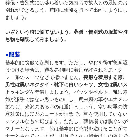
葬儀・告別式には落ち着いた気持ちで故人との最期のお
別れができるよう、時間に余裕を持って出向くようにし
ましょう。
いざという時に慌てないよう、葬儀・告別式の服装や持
ち物を確認してみましょう。
●服装
基本的に喪服で参列します。ただし、やむを得ず急ぎ駆
けつける場合は、通夜参列時に着用が許される黒・グ
レー系のスーツなどで構いません。
喪服を着用する際、
男性は黒いネクタイ・靴下に白いシャツ、女性は黒いス
トッキング
を準備しましょう。バックやベルト、靴は装
飾が派手ではない黒いものにし、爬虫類の革やエナメル
製など、光沢のあるものは避けましょう。寒い時季の防
寒対策には黒系のコートが理想で、革を使用していない
シンプルなもの選びます。ただし、葬儀場では脱ぐのが
マナーとなります。靴は基本的に革製を避けることがマ
ナーとされていますが、用意できない場合はこの限りで