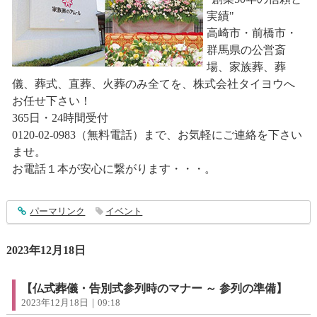
実績"
高崎市・前橋市・
群馬県の公営斎
場、家族葬、葬
儀、葬式、直葬、火葬のみ全てを、株式会社タイヨウへ
お任せ下さい！
365日・24時間受付
0120-02-0983（無料電話）まで、お気軽にご連絡を下さい
ませ。
お電話１本が安心に繋がります・・・。
entry4187
パーマリンク
イベント
2023年12月18日
【仏式葬儀・告別式参列時のマナー ～ 参列の準備】
2023年12月18日｜09:18