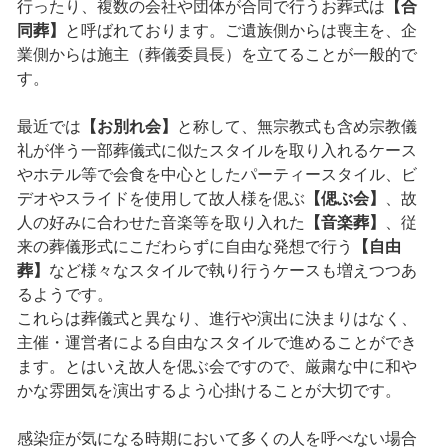
行ったり、複数の会社や団体が合同で行うお葬式は
【合
同葬】
と呼ばれております。ご遺族側からは喪主を、企
業側からは施主（葬儀委員長）を立てることが一般的で
す。
最近では
【お別れ会】
と称して、無宗教式も含め宗教儀
礼が伴う一部葬儀式に似たスタイルを取り入れるケース
やホテル等で会食を中心としたパーティースタイル、ビ
デオやスライドを使用して故人様を偲ぶ
【偲ぶ会】
、故
人の好みに合わせた音楽等を取り入れた
【音楽葬】
、従
来の葬儀形式にこだわらずに自由な発想で行う
【自由
葬】
など様々なスタイルで執り行うケースも増えつつあ
るようです。
これらは葬儀式と異なり、進行や演出に決まりはなく、
主催・運営者による自由なスタイルで進めることができ
ます。とはいえ故人を偲ぶ会ですので、厳粛な中に和や
かな雰囲気を演出するよう心掛けることが大切です。
感染症が気になる時期において多くの人を呼べない場合