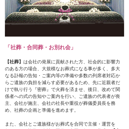
「社葬・合同葬・お別れ会」
【社葬】
は会社の発展に貢献された方、社会的に影響力
のある方の場合、大規模なお葬式になる事が多く、多大
なる訃報の告知・ご案内等の準備や多数の列席者対応か
らご遺族の負担を減らす必要があるため、先に近親者だ
けで執り行う『密葬』で火葬を済ませ、後日、改めて関
係者への式の告知やご案内を行い、ご遺族の代表者が喪
主、会社が施主、会社の社長や重役が葬儀委員長を務
め、社葬の企画と準備を進めます。
また、会社とご遺族様がお葬式を合同で主催・運営を