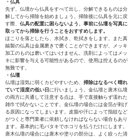
・仏具
先ず、仏壇から仏具をすべて出し、分解できるものは分
解してから掃除を始めましょう。掃除後に仏具を元に戻
す際、
仏具の配置に困らないよう、事前に仏壇を写真に
取ってから掃除を行うことをおすすめします。
ほこりを落としたら、水拭き、乾拭きをします。また真
鍮製の仏具は金属磨きで磨くことができますが、メッキ
加工のものは磨いてはいけません。洗剤によってはメッ
キに影響を与える可能性があるので、使用は控えるのが
無難です。
・仏壇
仏壇は湿気に弱くカビやすいため、
掃除はなるべく晴れ
ていて湿度の低い日
に行いましょう。金仏壇と唐木仏壇
の両方に共通して注意する点は、手で直接触らず濡れた
雑巾で拭かないことです。金仏壇の場合には金箔が剥げ
る原因になってしまいます。皮脂や汗によって指紋など
がつくと専門業者に依頼しなければならない場合もあり
ます。基本的に毛バタキでホコリを払うだけにします。
唐木仏壇の場合には唐木や塗りの部分は、よく絞った清