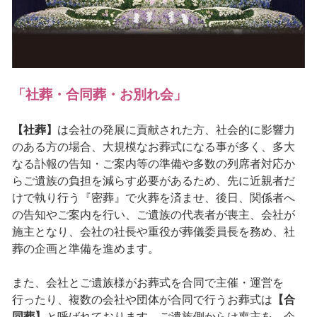
「社葬・合同葬・お別れ会」
【社葬】
は会社の発展に貢献された方、社会的に影響力
のある方の場合、大規模なお葬式になる事が多く、多大
なる訃報の告知・ご案内等の準備や多数の列席者対応か
らご遺族の負担を減らす必要があるため、先に近親者だ
けで執り行う『密葬』で火葬を済ませ、後日、関係者へ
の告知やご案内を行い、ご遺族の代表者が喪主、会社が
施主となり、会社の社長や重役が葬儀委員長を務め、社
葬の企画と準備を進めます。
また、会社とご遺族様がお葬式を合同で主催・運営を
行ったり、複数の会社や団体が合同で行うお葬式は
【合
同葬】
と呼ばれております。ご遺族側からは喪主を、企