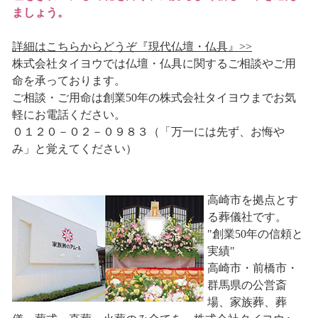
ましょう。
詳細はこちらからどうぞ『現代仏壇・仏具』>>
株式会社タイヨウでは仏壇・仏具に関するご相談やご用
命を承っております。
ご相談・ご用命は創業50年の株式会社タイヨウまでお気
軽にお電話ください。
０１２０－０２－０９８３（「万一には先ず、お悔や
み」と覚えてください）
高崎市を拠点とす
る葬儀社です。
"創業50年の信頼と
実績"
高崎市・前橋市・
群馬県の公営斎
場、家族葬、葬