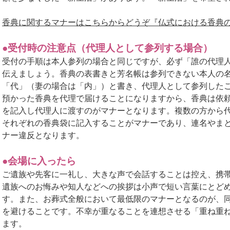
香典に関するマナーはこちらからどうぞ『仏式における香典の
●受付時の注意点（代理人として参列する場合）
受付の手順は本人参列の場合と同じですが、必ず「誰の代理
伝えましょう。香典の表書きと芳名帳は参列できない本人の
「代」（妻の場合は「内」）と書き、代理人として参列した
預かった香典を代理で届けることになりますから、香典は依
を記入し代理人に渡すのがマナーとなります。複数の方から
それぞれの香典袋に記入することがマナーであり、連名やま
ナー違反となります。
●会場に入ったら
ご遺族や先客に一礼し、大きな声で会話することは控え、携
遺族へのお悔みや知人などへの挨拶は小声で短い言葉にとど
す。また、お葬式全般において最低限のマナーとなるのが、
を避けることです。不幸が重なることを連想させる「重ね重
ます。