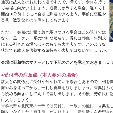
通夜は故人とのお別れの場ですので、慌てず、余裕を持っ
て会場に向かいましょう。通夜に参列する場合、遅くても
開始10分前までには会場に到着できるよう、事前に喪服や
香典、数珠などの準備をしておきます。
ただし、突然の訃報で急ぎ駆けつける場合はこの限りでは
なく、黒・グレー系の地味な服装で、香典は葬儀・告別式
にも参列される場合はその時でも大丈夫です。どのような
状況でも故人を供養する気持ちが大切ではないでしょうか。
会場に到着後のマナーとして下記のことを覚えておきましょ
●受付時の注意点（本人参列の場合）
故人との関係別に受付が分かれている場合もあるので、列を
悔やみを述べてから、一礼し香典を渡しましょう。香典はふ
ら読める向きにして両手で差し出します。その後、芳名帳に
に入りましょう。
※群馬県や北関東の一部では受付に「一般」の他に、香典返
額を少なくした「新生活」があります。「新生活」を希望さ