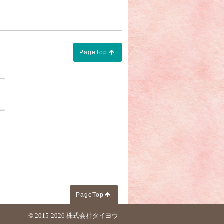
PageTop
会社 タイヨウ" 創業60年に向けて】」
「【家族葬のアムール「新型コロナウイルス"感染症予防対
事
PageTop
© 2015-2026
株式会社タイヨウ