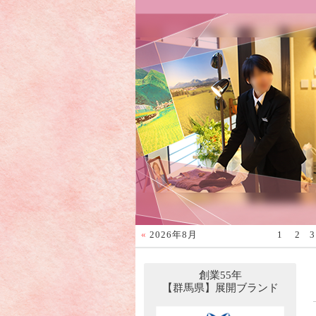
«
2026年8月
1
2
3
創業55年
【群馬県】展開ブランド