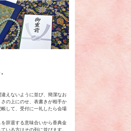
う。
間違えないように並び、簡潔なお
くさの上にのせ、表書きが相手か
記帳して、受付に一礼したら会場
しを辞退する意味合いから香典金
れている方はその列に並びます。