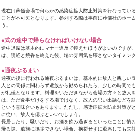
現在は葬儀会場で何らかの感染症拡大防止対策を行なってい
ことが不可欠となります。参列する際は事前に葬儀社のホー
う。
●式の途中で帰らなければいけない場合
途中退席は基本的にマナー違反で控えたほうがよいのですが
は、読経と焼香を終えた後、場の雰囲気を壊さないタイミン
●通夜ぶるまい
通夜の後に行われる通夜ぶるまいは、基本的に故人と親しい
人との関係に関わらず遺族から勧められたら、少しの時間で
が礼儀となります。料理をいただきながら会場の方々と故人
は、ただ食事だけをする場ではなく、故人の思い出話などを
という意味合いもあります。ただし、感染症拡大防止対策が
に従い、故人を偲ぶといいでしょう。
長居したり、騒いだり、お酒を飲み過ぎるといったことは慎
帰る際、遺族に挨拶できない場合、挨拶せずに退席しても失