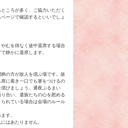
るところが多く、ご協力いただく
ムページで確認するといいでしょ
、やむを得なく途中退席する場合
グで静かに退席します。
間柄の方が故人を偲ぶ場です。故
も席に着き一口でも箸をつけるの
を偲びましょう。通夜ぶるまい
語り合い、遺族たちの心を慰める
とられている場合は会場のルール
みます。
礼にはあたりません。