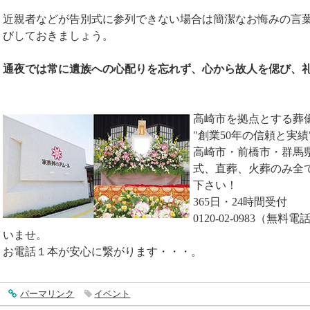
近親者などが告別式に参列できない場合は簡潔なお悔みの言
びしておきましょう。
通夜では常に遺族への心配りを忘れず、心から故人を偲び、
高崎市を拠点とする葬
"創業50年の信頼と実績
高崎市・前橋市・群馬
式、直葬、火葬のみ全
下さい！
365日・24時間受付
0120-02-0983（
いませ。
お電話１本が安心に繋がります・・・。
entry4176
パーマリンク
イベント