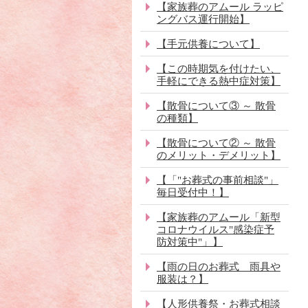
【家族葬のアムール ラッピ
ングバス運行開始】
【手元供養について】
【この時期気を付けたい、
手軽にできる熱中症対策】
【散骨について③ ～ 散骨
の種類】
【散骨について② ～ 散骨
のメリット・デメリット】
【「"お葬式の事前相談"」
毎日受付中！】
【家族葬のアムール「新型
コロナウイルス"感染症予
防対策中"」】
【雨の日のお葬式 雨具や
服装は？】
【人形供養祭・お葬式相談