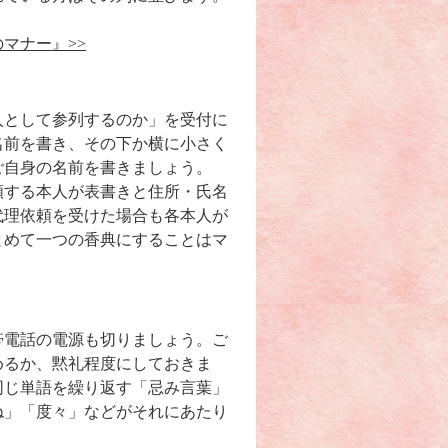
マナー』>>
人として参列するのか」を受付に
名前を書き、その下か横に小さく
ご自身の名前を書きましょう。
頼する本人が表書きと住所・氏名
代理依頼を受けた場合も各本人が
とめて一つの香典にすることはマ
帯電話の電源も切りましょう。ご
めるか、黙礼程度にしておきま
同じ単語を繰り返す「忌み言葉」
ね」「度々」などがそれにあたり