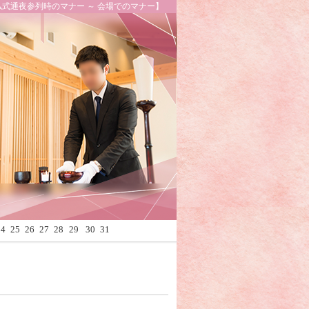
仏式通夜参列時のマナー ～ 会場でのマナー】
Calendar
24
25
26
27
28
29
30
31