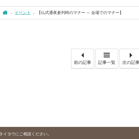
ホーム
イベント
【仏式通夜参列時のマナー ～ 会場でのマナー】
「【 "株式
前の記事
記事一覧
次の記
タイヨウにご相談ください。