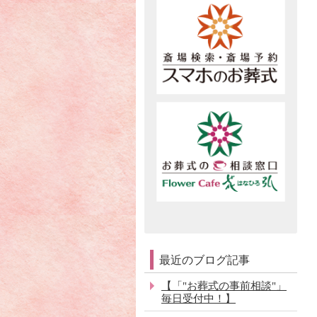
最近のブログ記事
【「"お葬式の事前相談"」
毎日受付中！】