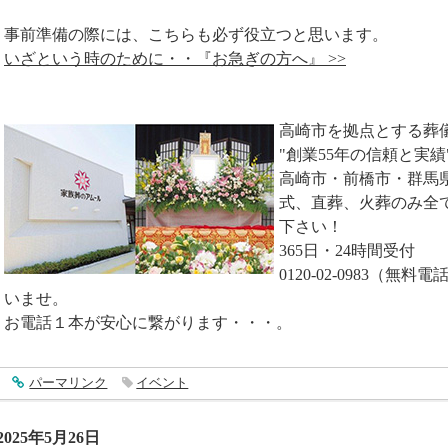
事前準備の際には、こちらも必ず役立つと思います。
いざという時のために・・『お急ぎの方へ』 >>
高崎市を拠点とする葬
"創業55年の信頼と実績
高崎市・前橋市・群馬
式、直葬、火葬のみ全
下さい！
365日・24時間受付
0120-02-0983（
いませ。
お電話１本が安心に繋がります・・・。
entry4849
パーマリンク
イベント
2025年5月26日