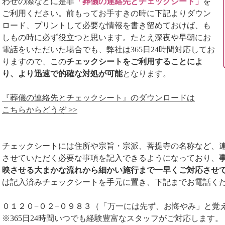
わせの際などに是非
「葬儀の連絡先とチェックシート」
を
ご利用ください。前もってお手すきの時に下記よりダウン
ロード、プリントして必要な情報を書き留めておけば、も
しもの時に必ず役立つと思います。たとえ深夜や早朝にお
電話をいただいた場合でも、弊社は365日24時間対応してお
りますので、この
チェックシートをご利用することによ
り、より迅速で的確な対処が可能
となります。
『葬儀の連絡先とチェックシート』のダウンロードは
こちらからどうぞ >>
チェックシートには住所や宗旨・宗派、菩提寺の名称など、
させていただく必要な事項を記入できるようになっており、
映させる大まかな流れから細かい施行まで一早くご対応させ
は記入済みチェックシートを手元に置き、下記までお電話く
０１２０−０２−０９８３（「万一には先ず、お悔やみ」と覚
※365日24時間いつでも経験豊富なスタッフがご対応します。