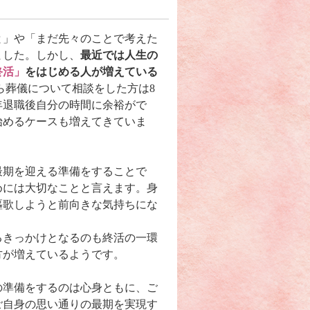
と」や「まだ先々のことで考えた
ました。しかし、
最近では人生の
終活」
をはじめる人が増えている
ら葬儀について相談をした方は8
年退職後自分の時間に余裕がで
で始めるケースも増えてきていま
最期を迎える準備をすることで
めには大切なことと言えます。身
謳歌しようと前向きな気持ちにな
るきっかけとなるのも終活の一環
方が増えているようです。
の準備をするのは心身ともに、ご
ご自身の思い通りの最期を実現す