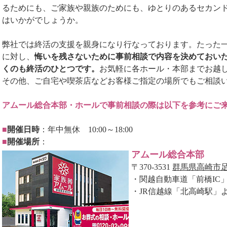
るためにも、ご家族や親族のためにも、ゆとりのあるセカン
はいかがでしょうか。
弊社では終活の支援を親身になり行なっております。たった
に対し、
悔いを残さないために事前相談で内容を決めておい
くのも終活のひとつです。
お気軽に各ホール・本部までお越
その他、ご自宅や喫茶店などお客様ご指定の場所でもご相談
アムール総合本部・ホールで事前相談の際は以下を参考にご
■
開催日時
：年中無休 10:00～18:00
■
開催場所
：
アムール総合本部
〒370-3531
群馬県高崎市足門
・関越自動車道「前橋IC」
・JR信越線「北高崎駅」