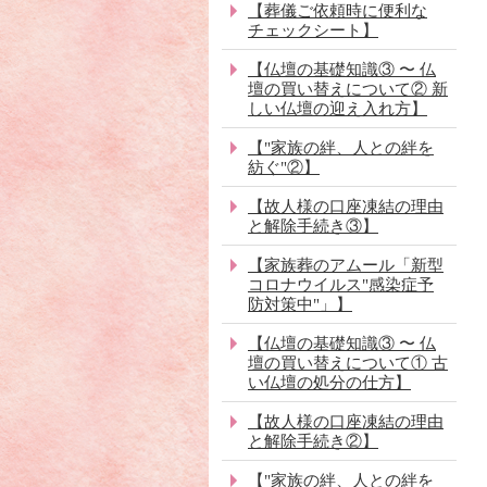
【葬儀ご依頼時に便利な
チェックシート】
【仏壇の基礎知識③ 〜 仏
壇の買い替えについて② 新
しい仏壇の迎え入れ方】
【"家族の絆、人との絆を
紡ぐ"②】
【故人様の口座凍結の理由
と解除手続き③】
【家族葬のアムール「新型
コロナウイルス"感染症予
防対策中"」】
【仏壇の基礎知識③ 〜 仏
壇の買い替えについて① 古
い仏壇の処分の仕方】
【故人様の口座凍結の理由
と解除手続き②】
【"家族の絆、人との絆を