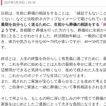
2025年5月30日｜09:38
以前は、生前に葬儀の相談をすることは、「縁起でもないこ
くない」などと比較的ネガティブなイメージで避けられてい
最期を自分らしく送るために、生前から葬儀の相談をする
「
ようです。
首都圏で 葬儀を行った方のうち、葬儀社に生前か
割に上ることがわかりました。終活開始年齢は、一般的に定
き、体力や気力も十分な60〜70代が多いですが、40〜50代
す。
終活とは、人生の終盤を自分らしく有意義に過ごすために、
す。これを早めに始めることは人生の最期を幸せに過ごすた
辺整理ができると気持ちが軽くなり、改めて残された人生を
り、これからのポジティブな生活につながります。
また、残されたご家族が安心して暮らせることを改めて考え
で、ご自身やご家族と一緒に葬儀について事前相談をされる
そして何よりも、もしもの時に深い悲しみの中で慌てて葬儀
家族をはじめとしたご遺族にとって大きな負担になります。