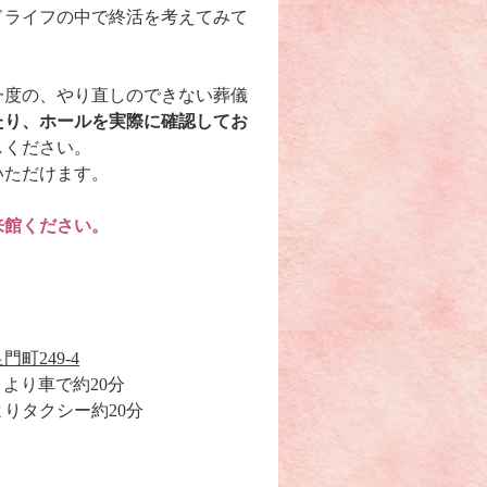
ドライフの中で終活を考えてみて
一度の、やり直しのできない葬儀
たり、ホールを実際に確認してお
しください。
いただけます。
来館ください。
町249-4
より車で約20分
よりタクシー約20分