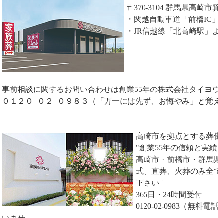
〒370-3104
群馬県高崎市箕
・関越自動車道「前橋IC
・JR信越線「北高崎駅」
事前相談に関するお問い合わせは創業55年の株式会社タイヨ
０１２０−０２−０９８３（「万一には先ず、お悔やみ」と覚
高崎市を拠点とする葬
"創業55年の信頼と実績
高崎市・前橋市・群馬
式、直葬、火葬のみ全
下さい！
365日・24時間受付
0120-02-0983（
いませ。