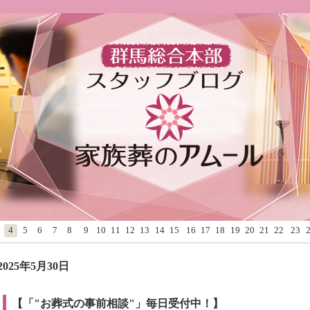
4
5
6
7
8
9
10
11
12
13
14
15
16
17
18
19
20
21
22
23
2025年5月30日
【「"お葬式の事前相談"」毎日受付中！】