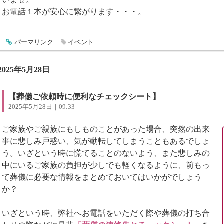
お電話１本が安心に繋がります・・・。
entry4853
パーマリンク
イベント
2025年5月28日
【葬儀ご依頼時に便利なチェックシート】
2025年5月28日｜09:33
ご家族やご親族にもしものことがあった場合、突然の出来
事に悲しみ戸惑い、気が動転してしまうこともあるでしょ
う。いざという時に慌てることのないよう、また悲しみの
中にいるご家族の負担が少しでも軽くなるように、前もっ
て葬儀に必要な情報をまとめておいてはいかがでしょう
か？
いざという時、弊社へお電話をいただく際や葬儀の打ち合