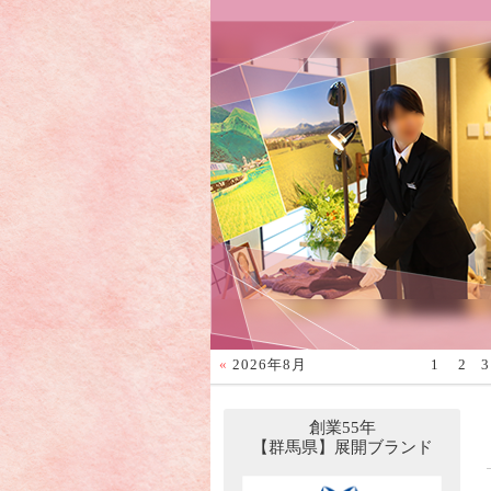
«
2026年8月
1
2
3
創業55年
【群馬県】展開ブランド