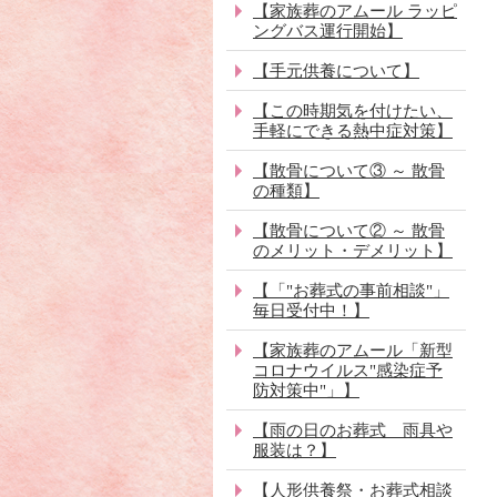
【家族葬のアムール ラッピ
ングバス運行開始】
【手元供養について】
【この時期気を付けたい、
手軽にできる熱中症対策】
【散骨について③ ～ 散骨
の種類】
【散骨について② ～ 散骨
のメリット・デメリット】
【「"お葬式の事前相談"」
毎日受付中！】
【家族葬のアムール「新型
コロナウイルス"感染症予
防対策中"」】
【雨の日のお葬式 雨具や
服装は？】
【人形供養祭・お葬式相談