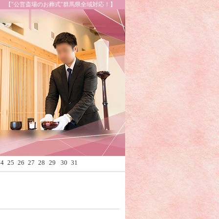
【"公営斎場のお葬式"群馬県全域対応！】
Calendar
24
25
26
27
28
29
30
31