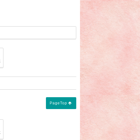
の声で誕生！胡蝶蘭の施主花】」
「【仏式での香典のマナー】」
事
PageTop
の声で誕生！胡蝶蘭の施主花】」
「【仏式での香典のマナー】」
事