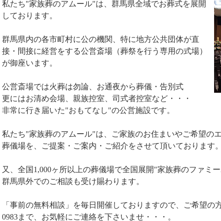
私たち"家族葬のアムール"は、群馬県全域でお葬式を展開
しております。
群馬県内の各市町村に公の機関、特に地方公共団体が直
接・間接に経営をする公営斎場（葬祭を行う専用の式場）
が御座います。
公営斎場では火葬は勿論、お通夜から葬儀・告別式
更にはお清め会場、親族控室、司式者控室など・・・
非常に行き届いた"おもてなし"の公営施設です。
私たち"家族葬のアムール"は、ご家族のお住まいやご希望の
葬儀場を、ご提案・ご案内・ご紹介をさせて頂いております
又、全国1,000ヶ所以上の葬儀場で全国展開"家族葬のファミ
群馬県外でのご相談も受け賜わります。
「事前の無料相談」を毎日開催しておりますので、ご希望の方は、い
0983まで、お気軽にご連絡を下さいませ・・・。