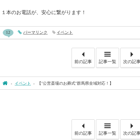
１本のお電話が、安心に繋がります！
entry646コメント
12
entry646
パーマリンク
イベント
「【お客様
前の記事
記事一覧
次の記
ホーム
イベント
【"公営斎場のお葬式"群馬県全域対応！】
「【お客様
前の記事
記事一覧
次の記