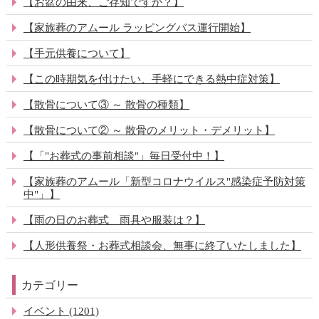
【お盆の由来、ご存知ですか？】
【家族葬のアムール ラッピングバス運行開始】
【手元供養について】
【この時期気を付けたい、手軽にできる熱中症対策】
【散骨について③ ～ 散骨の種類】
【散骨について② ～ 散骨のメリット・デメリット】
【「"お葬式の事前相談"」毎日受付中！】
【家族葬のアムール「新型コロナウイルス"感染症予防対策
中"」】
【雨の日のお葬式 雨具や服装は？】
【人形供養祭・お葬式相談会、無事に終了いたしました】
カテゴリー
イベント (1201)