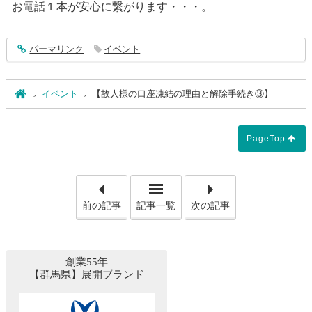
お電話１本が安心に繋がります・・・。
entry5261
パーマリンク
イベント
ホーム
イベント
【故人様の口座凍結の理由と解除手続き③】
PageTop
「【家族葬のアムール「新型コ
「【
前の記事
記事一覧
次の記事
創業55年
【群馬県】展開ブランド