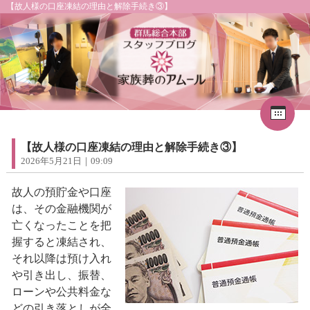
【故人様の口座凍結の理由と解除手続き③】
Cal
«
2026年8月
1
2
3
4
5
6
7
8
【故人様の口座凍結の理由と解除手続き③】
9
10
11
12
13
14
15
2026年5月21日｜09:09
16
17
18
19
20
21
22
23
24
25
26
27
28
29
故人の預貯金や口座
30
31
は、その金融機関が
亡くなったことを把
握すると凍結され、
それ以降は預け入れ
や引き出し、振替、
ローンや公共料金な
どの引き落としが全