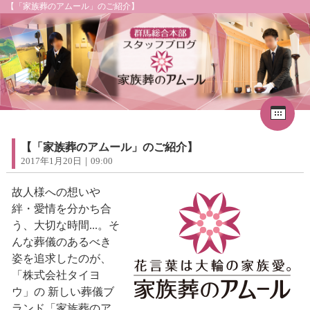
【「家族葬のアムール」のご紹介】
Cal
«
2026年8月
1
2
3
4
5
6
7
8
【「家族葬のアムール」のご紹介】
9
10
11
12
13
14
15
2017年1月20日｜09:00
16
17
18
19
20
21
22
23
24
25
26
27
28
29
故人様への想いや
30
31
絆・愛情を分かち合
う、大切な時間...。そ
んな葬儀のあるべき
姿を追求したのが、
「株式会社タイヨ
ウ」の 新しい葬儀ブ
ランド「家族葬のア