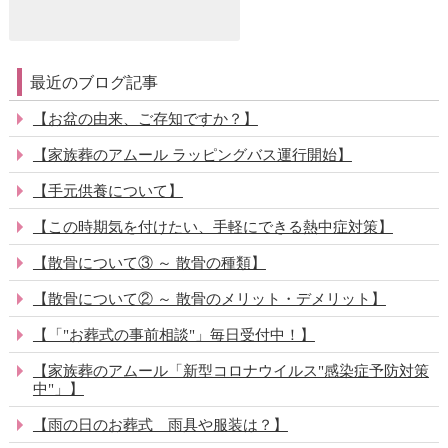
最近のブログ記事
【お盆の由来、ご存知ですか？】
【家族葬のアムール ラッピングバス運行開始】
【手元供養について】
【この時期気を付けたい、手軽にできる熱中症対策】
【散骨について③ ～ 散骨の種類】
【散骨について② ～ 散骨のメリット・デメリット】
【「"お葬式の事前相談"」毎日受付中！】
【家族葬のアムール「新型コロナウイルス"感染症予防対策
中"」】
【雨の日のお葬式 雨具や服装は？】