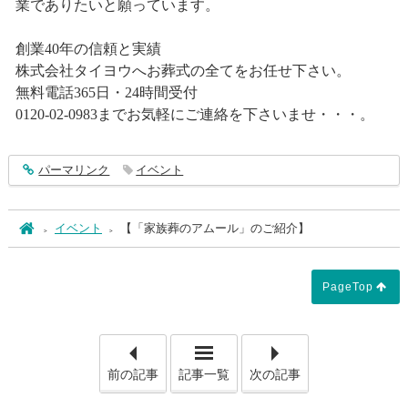
業でありたいと願っています。
創業40年の信頼と実績
株式会社タイヨウへお葬式の全てをお任せ下さい。
無料電話365日・24時間受付
0120-02-0983までお気軽にご連絡を下さいませ・・・。
entry765
パーマリンク
イベント
ホーム
イベント
【「家族葬のアムール」のご紹介】
PageTop
「【神道の葬儀とは？】」
「【
前の記事
記事一覧
次の記事