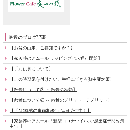
最近のブログ記事
【お盆の由来、ご存知ですか？】
【家族葬のアムール ラッピングバス運行開始】
【手元供養について】
【この時期気を付けたい、手軽にできる熱中症対策】
【散骨について③ ～ 散骨の種類】
【散骨について② ～ 散骨のメリット・デメリット】
【「"お葬式の事前相談"」毎日受付中！】
【家族葬のアムール「新型コロナウイルス"感染症予防対策
中"」】