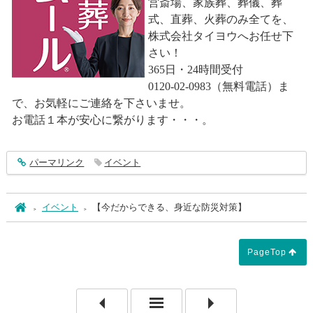
営斎場、家族葬、葬儀、葬
式、直葬、火葬のみ全てを、
株式会社タイヨウへお任せ下
さい！
365日・24時間受付
0120-02-0983（無料電話）ま
で、お気軽にご連絡を下さいませ。
お電話１本が安心に繋がります・・・。
entry5317
パーマリンク
イベント
ホーム
イベント
【今だからできる、身近な防災対策】
PageTop
「【散骨について① ～ 散骨と
「【