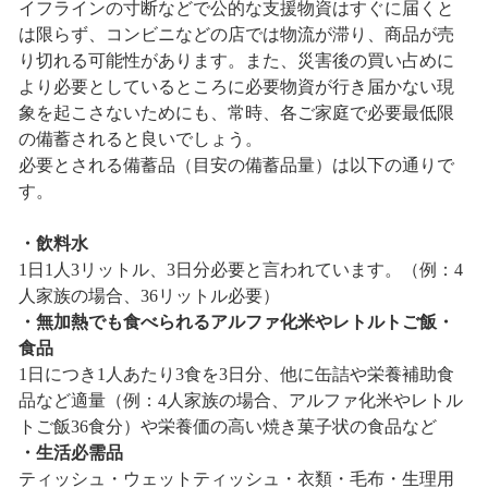
イフラインの寸断などで公的な支援物資はすぐに届くと
は限らず、コンビニなどの店では物流が滞り、商品が売
り切れる可能性があります。また、災害後の買い占めに
より必要としているところに必要物資が行き届かない現
象を起こさないためにも、常時、各ご家庭で必要最低限
の備蓄されると良いでしょう。
必要とされる備蓄品（目安の備蓄品量）は以下の通りで
す。
・飲料水
1日1人3リットル、3日分必要と言われています。（例：4
人家族の場合、36リットル必要）
・無加熱でも食べられるアルファ化米やレトルトご飯・
食品
1日につき1人あたり3食を3日分、他に缶詰や栄養補助食
品など適量（例：4人家族の場合、アルファ化米やレトル
トご飯36食分）や栄養価の高い焼き菓子状の食品など
・生活必需品
ティッシュ・ウェットティッシュ・衣類・毛布・生理用