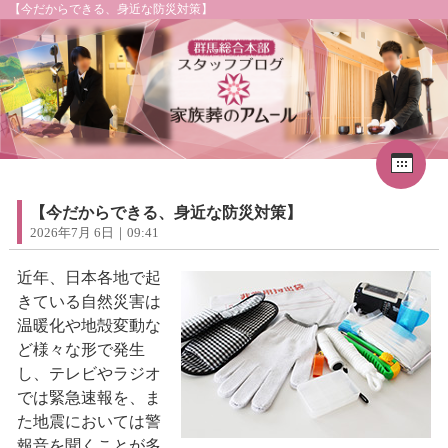
【今だからできる、身近な防災対策】
Cal
«
2026年8月
1
2
3
4
5
6
7
8
【今だからできる、身近な防災対策】
9
10
11
12
13
14
15
2026年7月 6日｜09:41
16
17
18
19
20
21
22
23
24
25
26
27
28
29
近年、日本各地で起
30
31
きている自然災害は
温暖化や地殻変動な
ど様々な形で発生
し、テレビやラジオ
では緊急速報を、ま
た地震においては警
報音を聞くことが多