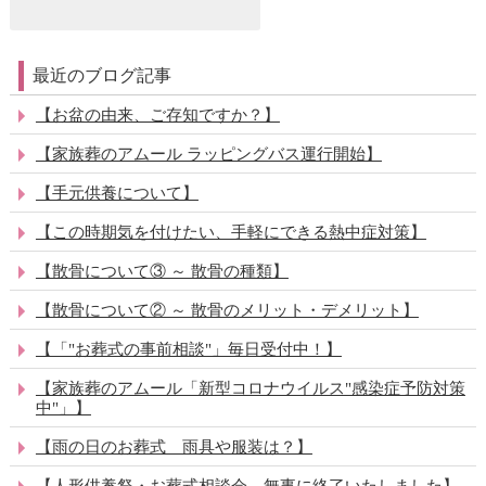
最近のブログ記事
【お盆の由来、ご存知ですか？】
【家族葬のアムール ラッピングバス運行開始】
【手元供養について】
【この時期気を付けたい、手軽にできる熱中症対策】
【散骨について③ ～ 散骨の種類】
【散骨について② ～ 散骨のメリット・デメリット】
【「"お葬式の事前相談"」毎日受付中！】
【家族葬のアムール「新型コロナウイルス"感染症予防対策
中"」】
【雨の日のお葬式 雨具や服装は？】
【人形供養祭・お葬式相談会、無事に終了いたしました】