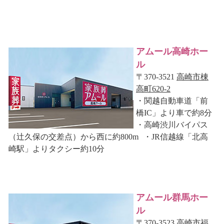
アムール高崎ホー
ル
〒370-3521
高崎市棟
高町620-2
・関越自動車道「前
橋IC」より車で約8分
・高崎渋川バイパス
（辻久保の交差点）から西に約800m ・JR信越線「北高
崎駅」よりタクシー約10分
アムール群馬ホー
ル
〒370-3523
高崎市福