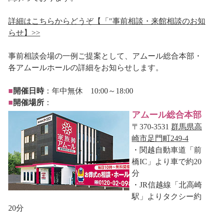
詳細はこちらからどうぞ【「"事前相談・来館相談のお知
らせ】>>
事前相談会場の一例ご提案として、アムール総合本部・
各アムールホールの詳細をお知らせします。
■
開催日時
：年中無休 10:00～18:00
■
開催場所
：
アムール総合本部
〒370-3531
群馬県高
崎市足門町249-4
・関越自動車道「前
橋IC」より車で約20
分
・JR信越線「北高崎
駅」よりタクシー約
20分