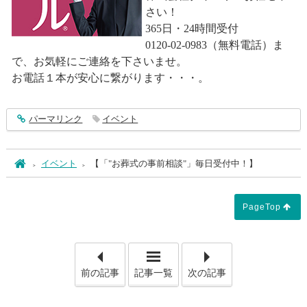
さい！
365日・24時間受付
0120-02-0983（無料電話）ま
で、お気軽にご連絡を下さいませ。
お電話１本が安心に繋がります・・・。
entry5299
パーマリンク
イベント
ホーム
イベント
【「"お葬式の事前相談"」毎日受付中！】
PageTop
「【永代供養について④ 〜 
「【
前の記事
記事一覧
次の記事