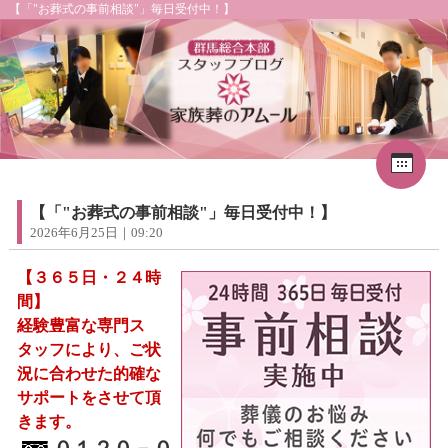
【「"お葬式の事前相談"」毎日受付中！】
Cal
«
2026年8月
1
2
3
4
5
6
7
8
【「"お葬式の事前相談"」毎日受付中！】
9
10
11
12
13
14
15
2026年6月25日｜09:20
16
17
18
19
20
21
22
23
24
25
26
27
28
29
【３６５日・２４時
30
31
間】
経験豊富な専門ス
タッフにより、ご状
況に合わせた的確な
サポートをさせて頂
きます。