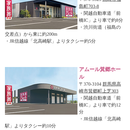
島町703-8
・関越自動車道「前
橋IC」より車で約8分
・渋川街道（福島の
交差点）から東に約200m
・JR信越線「北高崎駅」よりタクシー約5分
アムール箕郷ホー
ル
〒370-3104
群馬県高
崎市箕郷町上芝303
・関越自動車道「前
橋IC」より車で約12
分
・JR信越線「北高崎
駅」よりタクシー約10分