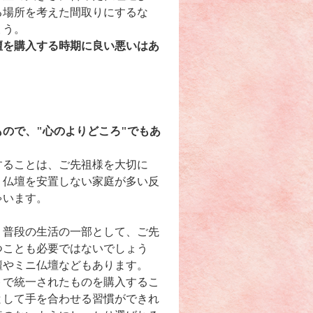
る場所を考えた間取りにするな
ょう。
壇を購入する時期に良い悪いはあ
ので、"心のよりどころ"でもあ
することは、ご先祖様を大切に
。仏壇を安置しない家庭が多い反
ゃいます。
。普段の生活の一部として、ご先
つことも必要ではないでしょう
壇やミニ仏壇などもあります。
トで統一されたものを購入するこ
として手を合わせる習慣ができれ