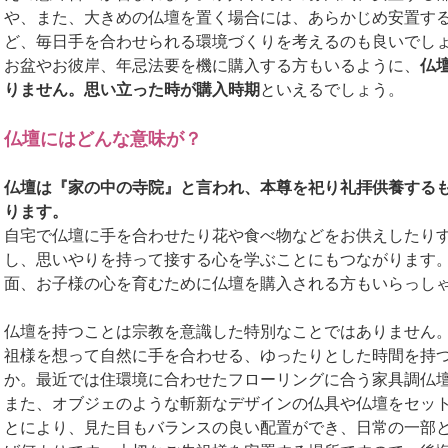
や、また、大きめの仏壇を置く場合には、あらかじめ安置す
ど、毎日手を合わせられる環境づくりを考えるのも良いでし
お盆やお彼岸、年忌法要を機に購入する方もいるように、
仏
りません。思い立った時が購入時期
といえるでしょう。
仏壇にはどんな意味が？
仏壇は『家の中の寺院』と言われ、本尊を祀り礼拝供養するも
ります。
自宅で仏壇に手を合わせたり花や食べ物などをお供えしたり
し、思いやりを持って接する心を学ぶことにもつながります
面、お子様の心を育むために仏壇を購入される方もいらっし
仏壇を持つことは宗教を意識した特別なことではありません
祖様を想って自然に手を合わせる、ゆったりとした時間を持
か。最近では住環境に合わせたフローリングに合う家具調仏
また、オブジェのような斬新なデザインの仏具や仏壇をセッ
とにより、見た目もバランスの良い配置ができ、日常の一部