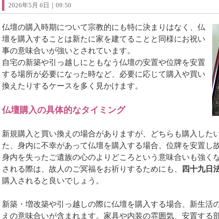
2026年5月 6日｜09:50
仏壇の購入時期について宗教的にも特に決まりはなく、仏
壇を購入することは新たに家を建てることと同様にお祝い
事の意味合いが強いとされています。
自宅の新築や引っ越しにともなう仏壇の安置や位牌を安置
する場所が必要になった時など、必要に応じて購入や買い
換えたりするケースを多く見かけます。
仏壇購入の具体的なタイミング
新規購入と買い換えの場合がありますが、どちらも購入した
た、身内に不幸があって仏壇を購入する場合、位牌を安置し
身内を失ったご遺族の心のよりどころという意味合いも強く
される際は、故人のご冥福をお祈りするためにも、
四十九日
購入されると良いでしょう。
新築・増改築や引っ越しの際に仏壇を購入する場合、新生活
えの意味合いが含まれます。家具や内装の雰囲気、安置する