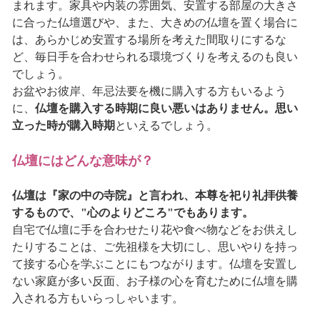
まれます。家具や内装の雰囲気、安置する部屋の大きさ
に合った仏壇選びや、また、大きめの仏壇を置く場合に
は、あらかじめ安置する場所を考えた間取りにするな
ど、毎日手を合わせられる環境づくりを考えるのも良い
でしょう。
お盆やお彼岸、年忌法要を機に購入する方もいるよう
に、
仏壇を購入する時期に良い悪いはありません。思い
立った時が購入時期
といえるでしょう。
仏壇にはどんな意味が？
仏壇は『家の中の寺院』と言われ、本尊を祀り礼拝供養
するもので、"心のよりどころ"でもあります。
自宅で仏壇に手を合わせたり花や食べ物などをお供えし
たりすることは、ご先祖様を大切にし、思いやりを持っ
て接する心を学ぶことにもつながります。仏壇を安置し
ない家庭が多い反面、お子様の心を育むために仏壇を購
入される方もいらっしゃいます。