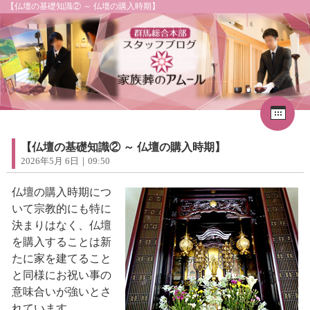
【仏壇の基礎知識② ～ 仏壇の購入時期】
Cal
«
2026年8月
1
2
3
4
5
6
7
8
【仏壇の基礎知識② ～ 仏壇の購入時期】
9
10
11
12
13
14
15
2026年5月 6日｜09:50
16
17
18
19
20
21
22
23
24
25
26
27
28
29
仏壇の購入時期につ
30
31
いて宗教的にも特に
決まりはなく、仏壇
を購入することは新
たに家を建てること
と同様にお祝い事の
意味合いが強いとさ
れています。