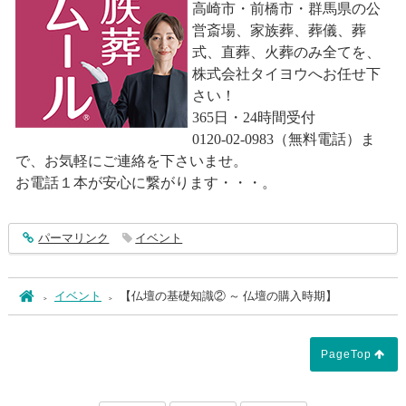
高崎市・前橋市・群馬県の公
営斎場、家族葬、葬儀、葬
式、直葬、火葬のみ全てを、
株式会社タイヨウへお任せ下
さい！
365日・24時間受付
0120-02-0983（無料電話）ま
で、お気軽にご連絡を下さいませ。
お電話１本が安心に繋がります・・・。
entry5244
パーマリンク
イベント
ホーム
イベント
【仏壇の基礎知識② ～ 仏壇の購入時期】
PageTop