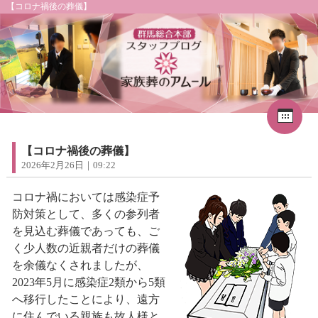
【コロナ禍後の葬儀】
Cal
«
2026年8月
1
2
3
4
5
6
7
8
【コロナ禍後の葬儀】
9
10
11
12
13
14
15
2026年2月26日｜09:22
16
17
18
19
20
21
22
23
24
25
26
27
28
29
コロナ禍においては感染症予
30
31
防対策として、多くの参列者
を見込む葬儀であっても、ご
く少人数の近親者だけの葬儀
を余儀なくされましたが、
2023年5月に感染症2類から5類
へ移行したことにより、遠方
に住んでいる親族も故人様と