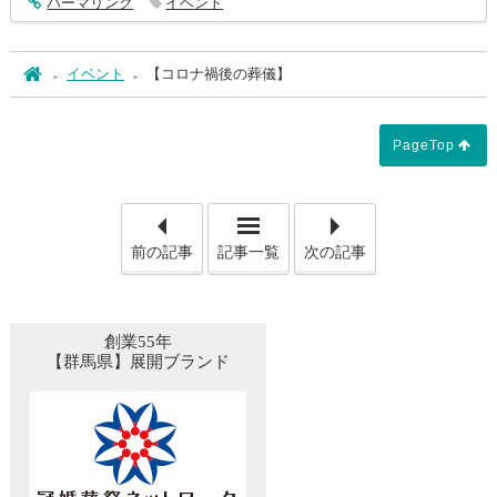
entry5154
パーマリンク
イベント
ホーム
イベント
【コロナ禍後の葬儀】
PageTop
「【香典のあれこれ】」
「【
前の記事
記事一覧
次の記事
創業55年
【群馬県】展開ブランド