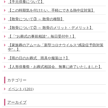
【手元供養について】
【この時期気を付けたい、手軽にできる熱中症対策】
【散骨について③ ～ 散骨の種類】
【散骨について② ～ 散骨のメリット・デメリット】
【「"お葬式の事前相談"」毎日受付中！】
【家族葬のアムール「新型コロナウイルス"感染症予防対策
中"」】
【雨の日のお葬式 雨具や服装は？】
【人形供養祭・お葬式相談会、無事に終了いたしました】
カテゴリー
イベント (1201)
アーカイブ