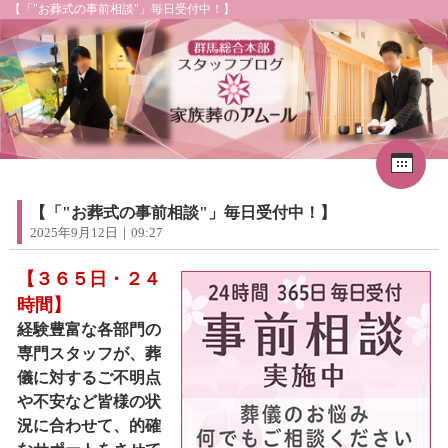
【「"お葬式の事前相談"」毎日受付中！】
Cal
«
2026年8月
1
2
3
4
5
6
7
8
【「"お葬式の事前相談"」毎日受付中！】
9
10
11
12
13
14
15
2025年9月12日｜09:27
16
17
18
19
20
21
22
23
24
25
26
27
28
29
【３６５日・２４
30
31
時間】
経験豊富な各部門の
専門スタッフが、葬
儀に対するご不明点
や不安など皆様の状
況に合わせて、的確