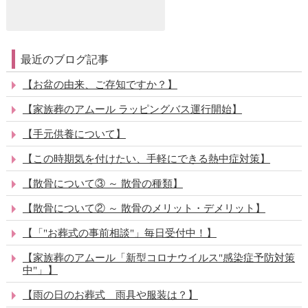
最近のブログ記事
【お盆の由来、ご存知ですか？】
【家族葬のアムール ラッピングバス運行開始】
【手元供養について】
【この時期気を付けたい、手軽にできる熱中症対策】
【散骨について③ ～ 散骨の種類】
【散骨について② ～ 散骨のメリット・デメリット】
【「"お葬式の事前相談"」毎日受付中！】
【家族葬のアムール「新型コロナウイルス"感染症予防対策
中"」】
【雨の日のお葬式 雨具や服装は？】