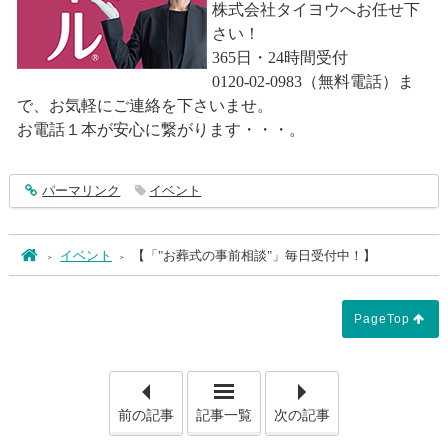
株式会社タイヨウへお任せ下
さい！
365日・24時間受付
0120-02-0983（無料電話）ま
で、お気軽にご連絡を下さいませ。
お電話１本が安心に繋がります・・・。
entry4973
パーマリンク
イベント
ホーム
イベント
【「"お葬式の事前相談"」毎日受付中！】
PageTop
「【喪主として】」
「【
前の記事
記事一覧
次の記事