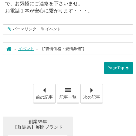
で、お気軽にご連絡を下さいませ。
お電話１本が安心に繋がります・・・。
entry4952
パーマリンク
イベント
ホーム
イベント
【"愛情価格・愛情葬儀"】
PageTop
「【「無料の事前相談」で確
「【
前の記事
記事一覧
次の記事
創業55年
【群馬県】展開ブランド