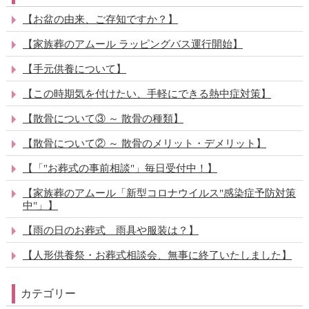
【お盆の由来、ご存知ですか？】
【家族葬のアムール ラッピングバス運行開始】
【手元供養について】
【この時期気を付けたい、手軽にできる熱中症対策】
【散骨について③ ～ 散骨の種類】
【散骨について② ～ 散骨のメリット・デメリット】
【「"お葬式の事前相談"」毎日受付中！】
【家族葬のアムール「新型コロナウイルス"感染症予防対策
中"」】
【雨の日のお葬式 雨具や服装は？】
【人形供養祭・お葬式相談会、無事に終了いたしました】
カテゴリー