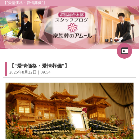
【"愛情価格・愛情葬儀"】
Cal
«
2026年8月
1
2
3
4
5
6
7
8
【"愛情価格・愛情葬儀"】
9
10
11
12
13
14
15
2025年8月22日｜09:54
16
17
18
19
20
21
22
23
24
25
26
27
28
29
30
31