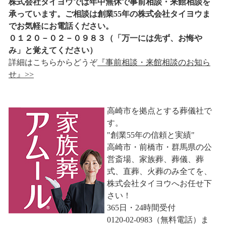
株式会社タイヨウでは年中無休で事前相談・来館相談を
承っています。ご相談は創業55年の株式会社タイヨウま
でお気軽にお電話ください。
０１２０－０２－０９８３（「万一には先ず、お悔や
み」と覚えてください）
詳細はこちらからどうぞ
『事前相談・来館相談のお知ら
せ』>>
高崎市を拠点とする葬儀社で
す。
"創業55年の信頼と実績"
高崎市・前橋市・群馬県の公
営斎場、家族葬、葬儀、葬
式、直葬、火葬のみ全てを、
株式会社タイヨウへお任せ下
さい！
365日・24時間受付
0120-02-0983（無料電話）ま