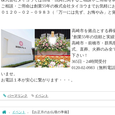
ご相談・ご用命は創業55年の株式会社タイヨウまでお気軽に
０１２０－０２－０９８３（「万一には先ず、お悔やみ」と
高崎市を拠点とする葬
"創業55年の信頼と実績
高崎市・前橋市・群馬
式、直葬、火葬のみ全
下さい！
365日・24時間受付
0120-02-0983（
いませ。
お電話１本が安心に繋がります・・・。
entry4654
パーマリンク
イベント
ホーム
イベント
【お正月のお仏壇の準備】