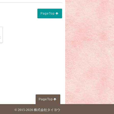
PageTop
施主として行うお葬式 "社葬" №２】」
「【会社が施主として行うお葬式 "社葬" №３】」
事
PageTop
© 2015-2026
株式会社タイヨウ