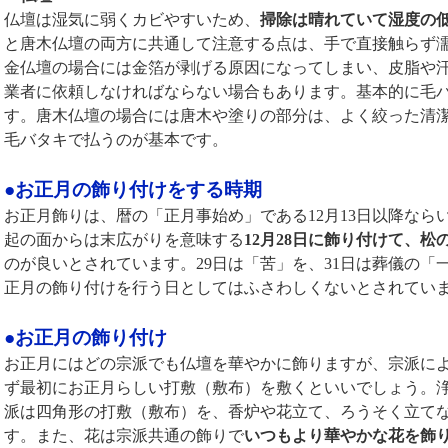
仏壇は湿気に弱くカビやすいため、
掃除は晴れていて湿度の
と唐木仏壇の両方に共通して注意する点は、手で直接触らず
金仏壇の場合には金箔が剥げる原因になってしまい、皮脂や
業者に依頼しなければならない場合もあります。基本的に毛
す。唐木仏壇の場合には唐木や塗りの部分は、よく絞った清
毛バタキで払うのが基本です。
●お正月の飾り付けをする時期
お正月飾りは、暦の「正月事始め」である12月13日以降なら
起の面からは末広がりを意味する
12月28日に飾り付けて、松
のが良いとされています。29日は「苦」を、31日は葬儀の「
正月の飾り付けを行う日としてはふさわしくないとされてい
●お正月の飾り付け
お正月にはどの宗派でも仏壇を華やかに飾りますが、宗派に
ず最初にお正月らしい打敷（敷布）を敷くといいでしょう。
派は四角形の打敷（敷布）を、香炉や花立て、ろうそく立て
す。また、花は宗派共通の飾りで
いつもより華やかな花を飾