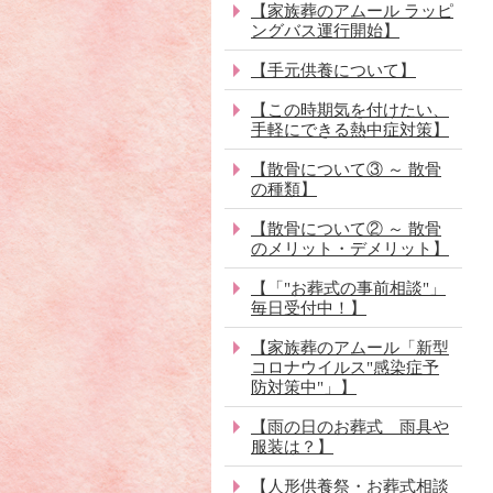
【家族葬のアムール ラッピ
ングバス運行開始】
【手元供養について】
【この時期気を付けたい、
手軽にできる熱中症対策】
【散骨について③ ～ 散骨
の種類】
【散骨について② ～ 散骨
のメリット・デメリット】
【「"お葬式の事前相談"」
毎日受付中！】
【家族葬のアムール「新型
コロナウイルス"感染症予
防対策中"」】
【雨の日のお葬式 雨具や
服装は？】
【人形供養祭・お葬式相談