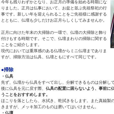
今年も残りわずかとなり、お正月の準備を始める時期にな
りました。正月は仏事において、お盆と並ぶ先祖祭祀の行
事です。新しい年を迎えられることをご先祖様に感謝する
とともに、仏壇も少しだけお正月らしくしてみませんか。
正月に向けた年末の大掃除の一環で、仏壇の大掃除と飾り
付けもする時期です。そこで、仏壇まわりの掃除に関する
ことをご紹介します。
現代においては重厚感のある仏壇からミニ仏壇までありま
すが、掃除方法は仏具、仏壇ともにすべて同じです。
●掃除
・仏具
先ず、仏壇から仏具をすべて出し、分解できるものは分解し
後に仏具を元に戻す際、
仏具の配置に困らないよう、事前に
うことをおすすめします。
ほこりを落としたら、水拭き、乾拭きをします。また真鍮製
きますが、メッキ加工のものは磨いてはいけません。
・仏壇