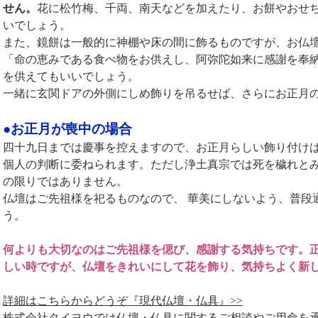
せん。
花に松竹梅、千両、南天などを加えたり、お餅やおせ
いでしょう。
また、鏡餅は一般的に神棚や床の間に飾るものですが、お仏
「命の恵みである食べ物をお供えし、阿弥陀如来に感謝を奉
を供えてもいいでしょう。
一緒に玄関ドアの外側にしめ飾りを吊るせば、さらにお正月
●お正月が喪中の場合
四十九日までは慶事を控えますので、お正月らしい飾り付け
個人の判断に委ねられます。ただし浄土真宗では死を穢れと
の限りではありません。
仏壇はご先祖様を祀るものなので、 華美にしないよう、普段
う。
何よりも大切なのはご先祖様を偲び、感謝する気持ちです。
しい時ですが、仏壇をきれいにして花を飾り、気持ちよく新
詳細はこちらからどうぞ『現代仏壇・仏具』>>
株式会社タイヨウでは仏壇・仏具に関するご相談やご用命を