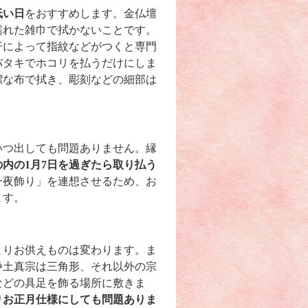
低い日
をおすすめします。金仏壇
濡れた雑巾で拭かないことです。
汗によって指紋などがつくと専門
バタキでホコリを払うだけにしま
潔な布で拭き、彫刻などの細部は
いつ出しても問題ありません。縁
の内の1月7日を過ぎたら取り払う
一夜飾り」を連想させるため、お
ます。
よりお供えものは変わります。ま
浄土真宗は三角形、それ以外の宗
などの具足を飾る場所に敷きま
りお正月仕様にしても問題ありま