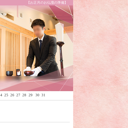
【お正月のお仏壇の準備】
Calendar
24
25
26
27
28
29
30
31