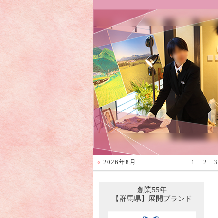
«
2026年8月
1
2
3
創業55年
【群馬県】展開ブランド