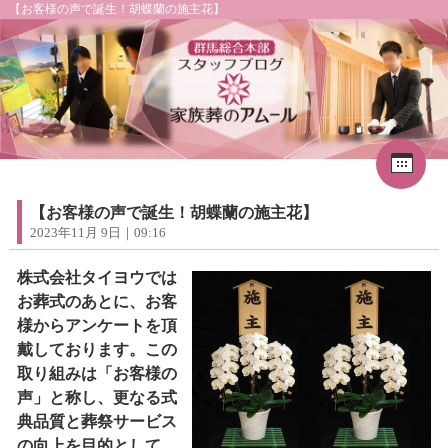
【お客様の声で誕生！胡蝶蘭の施主花】
Cal
«
2026年8月
1
2
3
4
5
6
7
8
【お客様の声で誕生！胡蝶蘭の施主花】
9
10
11
12
13
14
15
2023年11月 9日｜09:16
16
17
18
19
20
21
22
23
24
25
26
27
28
29
株式会社タイヨウでは
30
31
お葬式のあとに、お客
様からアンケートを頂
戴しております。この
取り組みは「お客様の
声」と称し、更なる式
典品質と葬祭サービス
の向上を目的として、