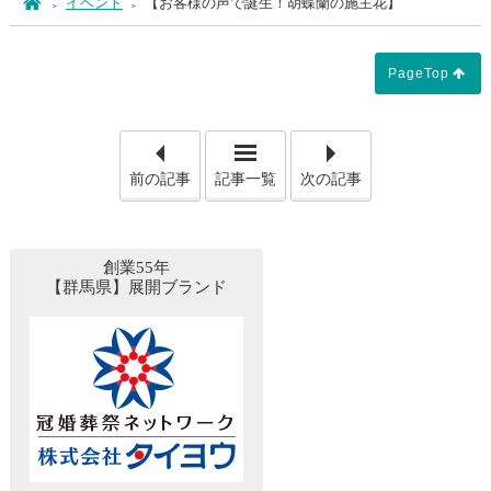
ホーム
イベント
【お客様の声で誕生！胡蝶蘭の施主花】
PageTop
「【焼香時のマナー ～ お焼香
「【
前の記事
記事一覧
次の記事
創業55年
【群馬県】展開ブランド