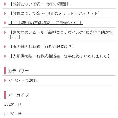
【散骨について③ ～ 散骨の種類】
【散骨について② ～ 散骨のメリット・デメリット】
【「"お葬式の事前相談"」毎日受付中！】
【家族葬のアムール「新型コロナウイルス"感染症予防対策
中"」】
【雨の日のお葬式 雨具や服装は？】
【人形供養祭・お葬式相談会、無事に終了いたしました】
カテゴリー
イベント (1201)
アーカイブ
2026年
2025年