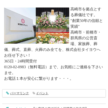
高崎市を拠点とす
る葬儀社です。
"創業50年の信頼と
実績"
高崎市・前橋市・
群馬県の公営斎
場、家族葬、葬
儀、葬式、直葬、火葬のみ全てを、株式会社タイヨウへ
お任せ下さい！
365日・24時間受付
0120-02-0983（無料電話）まで、お気軽にご連絡を下さい
ませ。
お電話１本が安心に繋がります・・・。
entry4136
パーマリンク
イベント