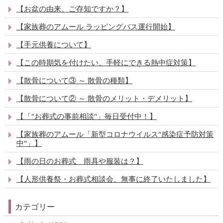
【お盆の由来、ご存知ですか？】
【家族葬のアムール ラッピングバス運行開始】
【手元供養について】
【この時期気を付けたい、手軽にできる熱中症対策】
【散骨について③ ～ 散骨の種類】
【散骨について② ～ 散骨のメリット・デメリット】
【「"お葬式の事前相談"」毎日受付中！】
【家族葬のアムール「新型コロナウイルス"感染症予防対策
中"」】
【雨の日のお葬式 雨具や服装は？】
【人形供養祭・お葬式相談会、無事に終了いたしました】
カテゴリー