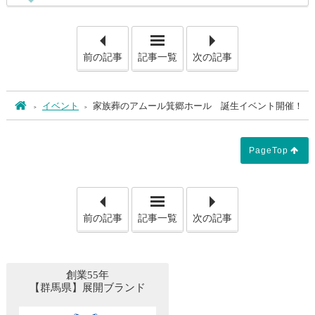
「【リニューアルした高崎市
「【
前の記事
記事一覧
次の記事
ホーム
イベント
家族葬のアムール箕郷ホール 誕生イベント開催！
PageTop
「【リニューアルした高崎市
「【
前の記事
記事一覧
次の記事
創業55年
【群馬県】展開ブランド