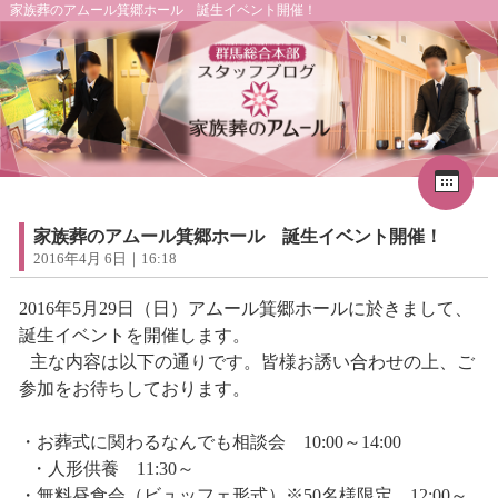
家族葬のアムール箕郷ホール 誕生イベント開催！
Cal
«
2026年8月
1
2
3
4
5
6
7
8
家族葬のアムール箕郷ホール 誕生イベント開催！
9
10
11
12
13
14
15
2016年4月 6日｜16:18
16
17
18
19
20
21
22
23
24
25
26
27
28
29
2016年5月29日（日）アムール箕郷ホールに於きまして、
30
31
誕生イベントを開催します。
主な内容は以下の通りです。皆様お誘い合わせの上、ご
参加をお待ちしております。
・お葬式に関わるなんでも相談会 10:00～14:00
・人形供養 11:30～
・無料昼食会（ビュッフェ形式）※50名様限定 12:00～