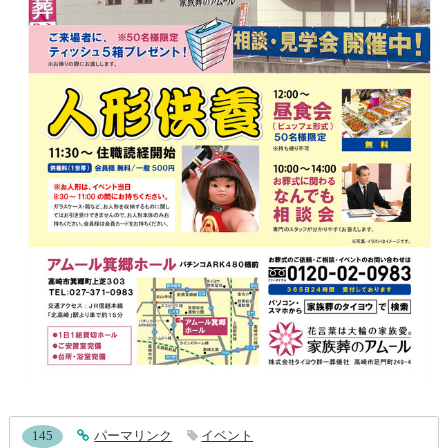
entry434コメント
145
entry434
パーマリンク
イベント