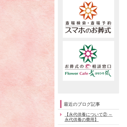
最近のブログ記事
【永代供養について② ～
永代供養の費用】