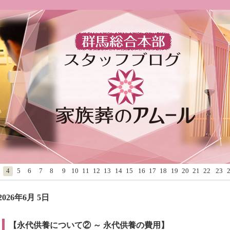
4
5
6
7
8
9
10
11
12
13
14
15
16
17
18
19
20
21
22
23
2026年6月 5日
【永代供養について② ～ 永代供養の費用】