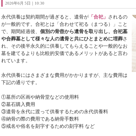
2026年6月 5日｜10:30
永代供養は契約期間が過ぎると、遺骨が
「合祀」
されるの
が一般的です。合祀とは「合わせて祀る（まつる）」こと
で、期間経過後、
個別の骨壺から遺骨を取り出し、合祀墓
や合葬墓として様々な人の遺骨と共にひとまとめに埋葬
さ
れ、その後半永久的に供養してもらえることや一般的なお
墓を建てるよりも比較的安価であるメリットがあると言わ
れています。
永代供養にはさまざまな費用がかかりますが、主な費用は
下記の通りです。
①墓所の区画や納骨堂などの使用料
②墓石購入費用
③遺骨を永代に渡って供養するための永代供養料
④納骨の際の費用である納骨手数料
⑤戒名や俗名を刻字するための刻字料 など