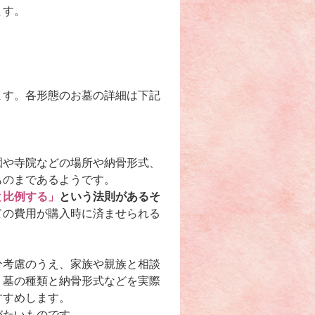
ます。
ます。各形態のお墓の詳細は下記
園や寺院などの場所や納骨形式、
ものまであるようです。
と比例する」
という法則があるそ
ての費用が購入時に済ませられる
分考慮のうえ、家族や親族と相談
、墓の種類と納骨形式などを実際
すすめします。
びたいものです。