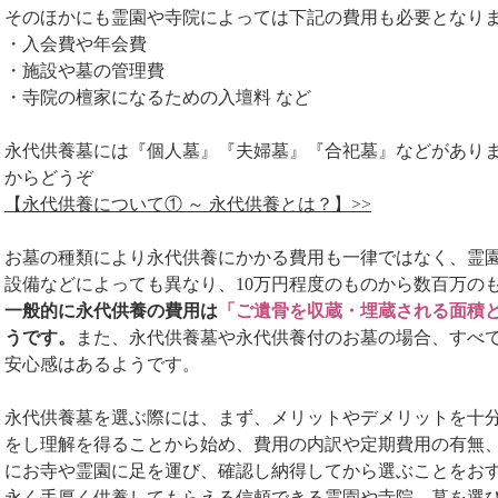
そのほかにも霊園や寺院によっては下記の費用も必要となり
・入会費や年会費
・施設や墓の管理費
・寺院の檀家になるための入壇料 など
永代供養墓には『個人墓』『夫婦墓』『合祀墓』などがあり
からどうぞ
【永代供養について① ～ 永代供養とは？】>>
お墓の種類により永代供養にかかる費用も一律ではなく、霊
設備などによっても異なり、10万円程度のものから数百万の
一般的に永代供養の費用は
「ご遺骨を収蔵・埋蔵される面積
うです。
また、永代供養墓や永代供養付のお墓の場合、すべ
安心感はあるようです。
永代供養墓を選ぶ際には、まず、メリットやデメリットを十
をし理解を得ることから始め、費用の内訳や定期費用の有無
にお寺や霊園に足を運び、確認し納得してから選ぶことをお
永く手厚く供養してもらえる信頼できる霊園や寺院、墓を選