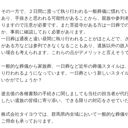
その一方で、２日間に渡って執り行われる一般葬儀に慣れて
あり、手抜きと思われる可能性があることから、親族や参列
りますので注意が必要です。また菩提寺がある方は一日葬で
か、事前に確認しておく必要があります。
一日葬は通夜と違い昼間に執り行われることがほとんどで、
がある方などは参列できなくなることもあり、遺族以外の故
い場合も考えられます。これらの点がデメリットと言えそう
一般的な葬儀から家族葬、一日葬など近年の葬儀スタイルは
り行われるようになっています。一日葬という新しいスタイ
いかがでしょうか？
逝去後の各種書類の手続きに関しましても当社の担当者が代
したい遺族の皆様に寄り添い、できる限りの対応をさせてい
株式会社タイヨウでは、群馬県内全域において一般的な葬儀
ご用命も承っております。