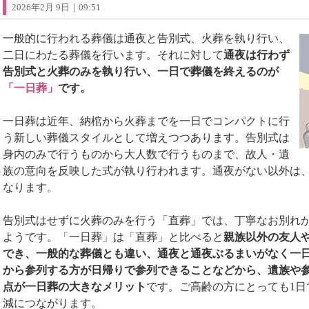
2026年2月 9日｜09:51
一般的に行われる葬儀は通夜と告別式、火葬を執り行い、
二日にわたる葬儀を行います。それに対して
通夜は行わず
告別式と火葬のみを執り行い、一日で葬儀を終えるのが
「一日葬」
です。
一日葬は近年、納棺から火葬までを一日でコンパクトに行
う新しい葬儀スタイルとして増えつつあります。告別式は
身内のみで行うものから大人数で行うものまで、故人・遺
族の意向を反映した式が執り行われます。通夜がない以外は
なります。
告別式はせずに火葬のみを行う「直葬」では、丁寧なお別れ
ようです。「一日葬」は「直葬」と比べると
親族以外の友人
でき、一般的な葬儀とも違い、通夜と通夜ぶるまいがなく一
から参列する方が日帰りで参列できることなどから、遺族や
点が一日葬の大きなメリット
です。ご高齢の方にとっても1日
減につながります。