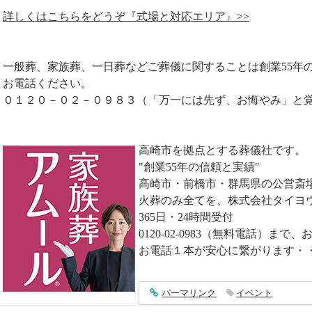
詳しくはこちらをどうぞ『式場と対応エリア』>>
一般葬、家族葬、一日葬などご葬儀に関することは創業55年
お電話ください。
０１２０－０２－０９８３（「万一には先ず、お悔やみ」と
高崎市を拠点とする葬儀社です。
"創業55年の信頼と実績"
高崎市・前橋市・群馬県の公営斎
火葬のみ全てを、株式会社タイヨ
365日・24時間受付
0120-02-0983（無料電話）ま
お電話１本が安心に繋がります・
entry5141
パーマリンク
イベント