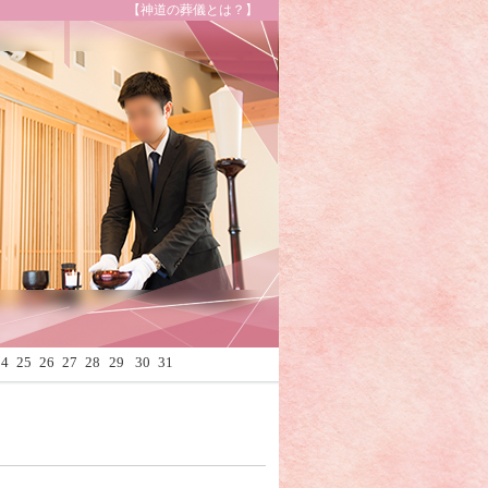
【神道の葬儀とは？】
Calendar
24
25
26
27
28
29
30
31