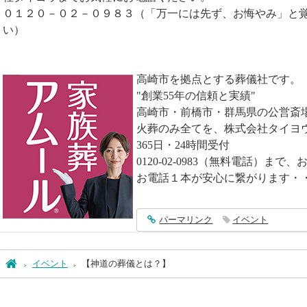
０１２０－０２－０９８３（「万一には先ず、お悔やみ」と
い）
高崎市を拠点とする葬儀社です。
"創業55年の信頼と実績"
高崎市・前橋市・群馬県の公営斎
火葬のみ全てを、株式会社タイヨ
365日・24時間受付
0120-02-0983（無料電話）ま
お電話１本が安心に繋がります・
entry5125
パーマリンク
イベント
ホーム
イベント
【神道の葬儀とは？】