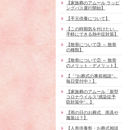
【家族葬のアムール ラッピ
ングバス運行開始】
【手元供養について】
【この時期気を付けたい、
手軽にできる熱中症対策】
【散骨について③ ～ 散骨
の種類】
【散骨について② ～ 散骨
のメリット・デメリット】
【「"お葬式の事前相談"」
毎日受付中！】
【家族葬のアムール「新型
コロナウイルス"感染症予
防対策中"」】
【雨の日のお葬式 雨具や
服装は？】
【人形供養祭・お葬式相談