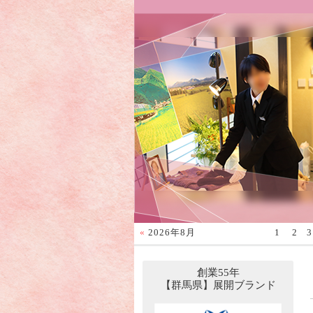
«
2026年8月
1
2
3
創業55年
【群馬県】展開ブランド