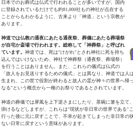
日本でのお葬式は仏式で行われることが多いですが、国内
に登録されているだけでも約81,000社もの神社が点在する
ことからもわかるように、古来より「神道」という宗教が
あります。
神道では仏教の通夜にあたる通夜祭、葬儀にあたる葬場祭
が自宅か斎場で行われます。総称して「神葬祭」と呼ばれ
ています。
神道では、死は"けがれ"とされ神社に死を持ち
込んではいけないため、神社で神葬祭（通夜祭、葬場祭）
を行うことはありません。また、これらの儀式は仏式の
「故人をお見送りするための儀式」とは異なり、神道では人は
生まれ、この世で役割が終わると故人の霊が神々の世界へ帰
なる"という概念から一種のお祭りであるとされています。
神道の葬儀では屏風を上下逆さまにしたり、茶碗に箸を立て
掛けるなどしますが、これらは"現状が非日常の世界である"
行った後に元に戻すことで、不幸が起きてしまった非日常の
ない日常に戻すという意味があります。