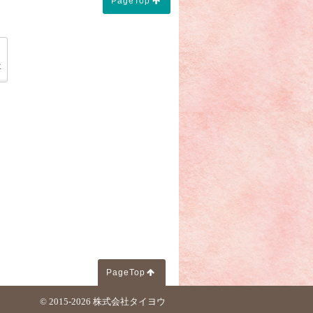
PageTop
祭壇」に想いを込めて】」
「【キリスト教の葬儀とは？】」
事
PageTop
© 2015-2026
株式会社タイヨウ