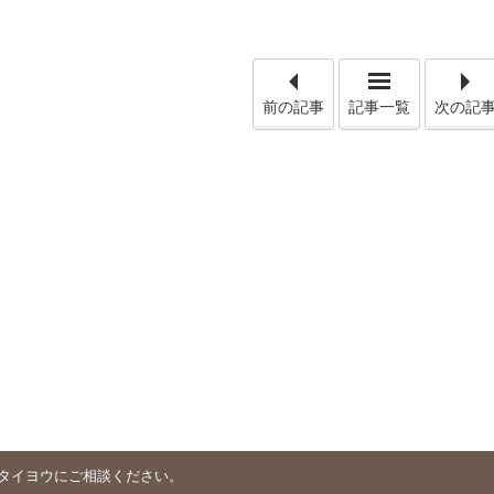
「【「生花
前の記事
記事一覧
次の記
タイヨウにご相談ください。