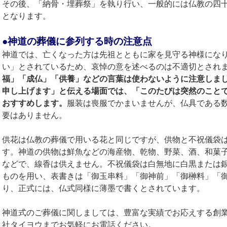
その後、「納骨・埋葬祭」を執り行い、一般的には仏教の四
となります。
●神道の葬儀に参列する時の注意点
神道では、亡くなった方は先祖とともに家を見守る神様にな
い」とされているため、哀悼の意を述べるのは不適切とされ
福」「成仏」「供養」などの言葉は使わないように注意しま
申し上げます」と伝える場面では、「このたびは突然のことで.
おすすめします。
服装は喪服でかまいませんが、仏具である
要はありません。
供花は仏教の葬儀で用いる花と同じですが、供物と不祝儀袋
す。神道の供物は鮮魚などの海産物、乾物、野菜、酒、和菓
などで、線香は供えません。不祝儀袋は白無地に白黒または
ものを用い、表書きは「御玉串料」「御神前」「御榊料」「
り、正式には、仏式同様に薄墨で書くとされています。
神道式のご葬儀に関しましては、豊富な実績でお応えする創業
社タイヨウまでお気軽にお電話ください。