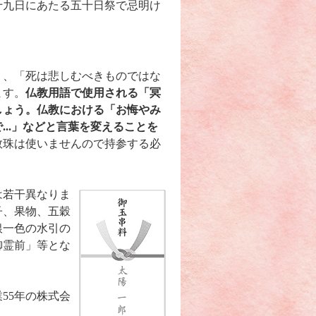
十九日にあたる五十日祭で忌明け
り、「死は悲しむべきものではな
ます。
仏教用語で使用される「冥
しょう。仏教における「お悔やみ
..」などと言葉を変えることを
数珠は使いませんので持参する必
は若干異なりま
子、果物、五穀
銀一色の水引の
御霊前」等とな
55年の株式会