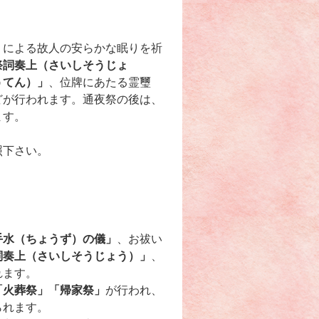
）による故人の安らかな眠りを祈
祭詞奏上（さいしそうじょ
うてん）」
、位牌にあたる霊璽
どが行われます。通夜祭の後は、
ます。
照下さい。
手水（ちょうず）の儀」
、お祓い
詞奏上（さいしそうじょう）」
、
れます。
「火葬祭」「帰家祭」
が行われ、
られます。