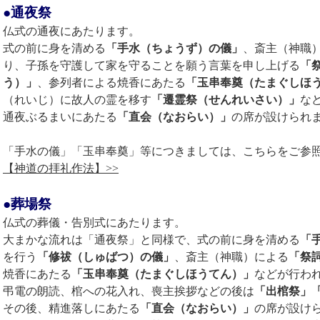
●通夜祭
仏式の通夜にあたります。
式の前に身を清める
「手水（ちょうず）の儀」
、斎主（神職
り、子孫を守護して家を守ることを願う言葉を申し上げる
「
う）」
、参列者による焼香にあたる
「玉串奉奠（たまぐしほ
（れいじ）に故人の霊を移す
「遷霊祭（せんれいさい）」
な
通夜ぶるまいにあたる
「直会（なおらい）」
の席が設けられ
「手水の儀」「玉串奉奠」等につきましては、こちらをご参
【神道の拝礼作法】>>
●葬場祭
仏式の葬儀・告別式にあたります。
大まかな流れは「通夜祭」と同様で、式の前に身を清める
「
を行う
「修祓（しゅばつ）の儀」
、斎主（神職）による
「祭
焼香にあたる
「玉串奉奠（たまぐしほうてん）」
などが行わ
弔電の朗読、棺への花入れ、喪主挨拶などの後は
「出棺祭」
その後、精進落しにあたる
「直会（なおらい）」
の席が設け