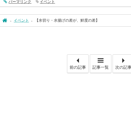
entry1155
パーマリンク
イベント
ホーム
イベント
【水切り・水揚げの差が、鮮度の差】
「【仏式通
前の記事
記事一覧
次の記