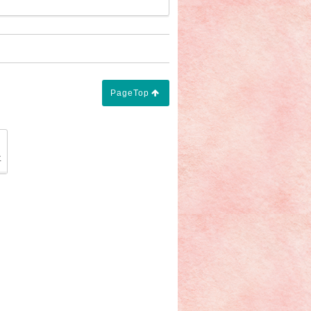
PageTop
夜参列時のマナー ～ 参列の準備】」
「【"愛情価格・愛情葬儀"】」
事