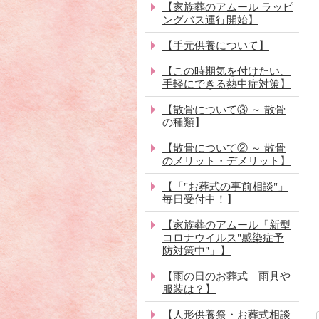
【家族葬のアムール ラッピ
ングバス運行開始】
【手元供養について】
【この時期気を付けたい、
手軽にできる熱中症対策】
【散骨について③ ～ 散骨
の種類】
【散骨について② ～ 散骨
のメリット・デメリット】
【「"お葬式の事前相談"」
毎日受付中！】
【家族葬のアムール「新型
コロナウイルス"感染症予
防対策中"」】
【雨の日のお葬式 雨具や
服装は？】
【人形供養祭・お葬式相談