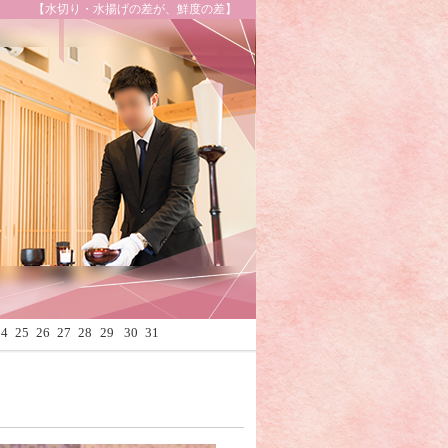
【水切り・水揚げの差が、鮮度の差】
Calendar
24
25
26
27
28
29
30
31