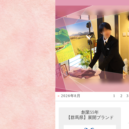
«
2026年8月
1
2
3
創業55年
【群馬県】展開ブランド