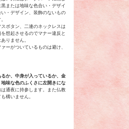
は黒または地味な色合い・デザイ
合い・デザイン、装飾のないもの
す。
フスボタン、二連のネックレスは
傷を想起させるのでマナー違反と
はありません。
ファーがついているものは避け、
あるか、中身が入っているか、金
、地味な色のふくさに左開きにな
典は通夜に持参します。また仏教
ても構いません。