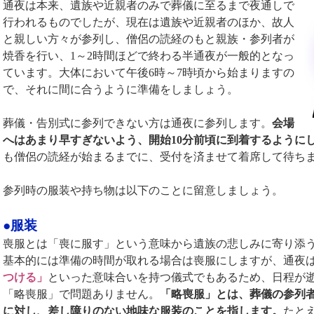
通夜は本来、遺族や近親者のみで葬儀に至るまで夜通しで
行われるものでしたが、現在は遺族や近親者のほか、故人
と親しい方々が参列し、僧侶の読経のもと親族・参列者が
焼香を行い、1～2時間ほどで終わる半通夜が一般的となっ
ています。大体において午後6時～7時頃から始まりますの
で、それに間に合うように準備をしましょう。
葬儀・告別式に参列できない方は通夜に参列します。
会場
へはあまり早すぎないよう、開始10分前頃に到着するように
も僧侶の読経が始まるまでに、受付を済ませて着席して待ち
参列時の服装や持ち物は以下のことに留意しましょう。
●服装
喪服とは「喪に服す」という意味から遺族の悲しみに寄り添
基本的には準備の時間が取れる場合は喪服にしますが、通夜
つける」
といった意味合いを持つ儀式でもあるため、日程が
「略喪服」で問題ありません。
「略喪服」とは、葬儀の参列
に対し、差し障りのない地味な服装のことを指します。
たと