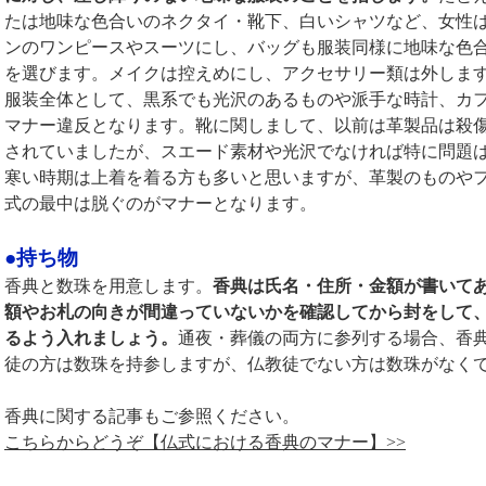
たは地味な色合いのネクタイ・靴下、白いシャツなど、女性
ンのワンピースやスーツにし、バッグも服装同様に地味な色
を選びます。メイクは控えめにし、アクセサリー類は外しま
服装全体として、黒系でも光沢のあるものや派手な時計、カ
マナー違反となります。靴に関しまして、以前は革製品は殺
されていましたが、スエード素材や光沢でなければ特に問題
寒い時期は上着を着る方も多いと思いますが、革製のものや
式の最中は脱ぐのがマナーとなります。
●持ち物
香典と数珠を用意します。
香典は氏名・住所・金額が書いて
額やお札の向きが間違っていないかを確認してから封をして
るよう入れましょう。
通夜・葬儀の両方に参列する場合、香
徒の方は数珠を持参しますが、仏教徒でない方は数珠がなく
香典に関する記事もご参照ください。
こちらからどうぞ【仏式における香典のマナー】>>