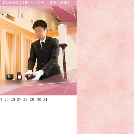
【仏式通夜参列時のマナー ～ 参列の準備】
Calendar
24
25
26
27
28
29
30
31