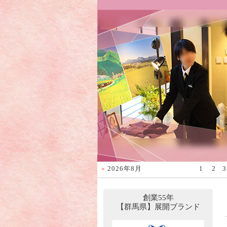
«
2026年8月
1
2
3
創業55年
【群馬県】展開ブランド