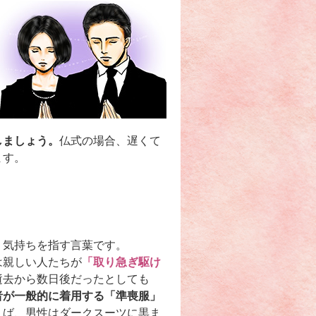
しましょう。
仏式の場合、遅くて
ます。
う気持ちを指す言葉です。
は親しい人たちが
「取り急ぎ駆け
逝去から数日後だったとしても
者が一般的に着用する「準喪服」
えば、男性はダークスーツに黒ま