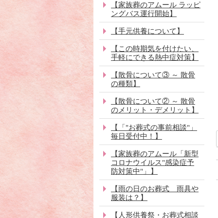
【家族葬のアムール ラッピ
ングバス運行開始】
【手元供養について】
【この時期気を付けたい、
手軽にできる熱中症対策】
【散骨について③ ～ 散骨
の種類】
【散骨について② ～ 散骨
のメリット・デメリット】
【「"お葬式の事前相談"」
毎日受付中！】
【家族葬のアムール「新型
コロナウイルス"感染症予
防対策中"」】
【雨の日のお葬式 雨具や
服装は？】
【人形供養祭・お葬式相談