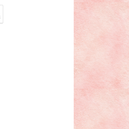
は先ず、お悔やみ】」
「【水切り・水揚げの差が、鮮度の差】」
事