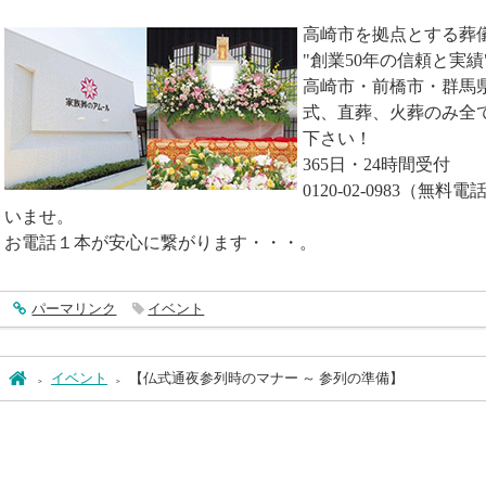
高崎市を拠点とする葬
"創業50年の信頼と実績
高崎市・前橋市・群馬
式、直葬、火葬のみ全
下さい！
365日・24時間受付
0120-02-0983（
いませ。
お電話１本が安心に繋がります・・・。
entry4159
パーマリンク
イベント
ホーム
イベント
【仏式通夜参列時のマナー ～ 参列の準備】