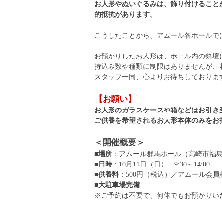
お人形やぬいぐるみは、飾り付けること
的抵抗があります。
こうしたことから、アムール各ホールで
お預かりしたお人形は、ホール内の祭壇
持込み数や種類に制限はありませんが、
スタッフ一同、心よりお待ちしておりま
【お願い】
お人形のガラスケースや箱などはお引き
ご供養を希望されるお人形本体のみをお
＜開催概要＞
■場所
：アムール群馬ホール（高崎市福島町
■日時
：10月11日（日） 9:30～14:00
■供養料
：500円（税込）／アムール会
■大駐車場完備
※ご予約は不要で、何体でもお預かりい