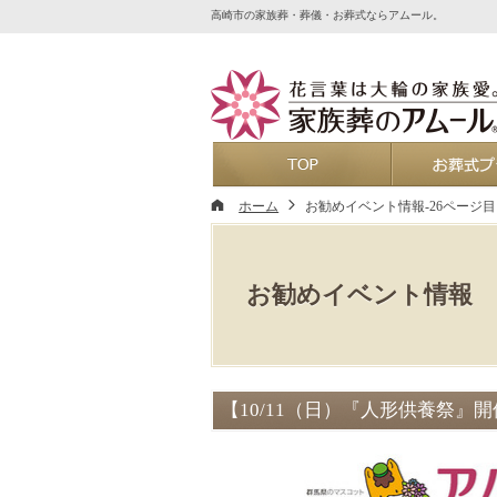
高崎市の家族葬・葬儀・お葬式ならアムール。
ホーム
ホーム
お勧めイベント情報-26ページ目
お勧めイベント情報
【10/11（日）『人形供養祭