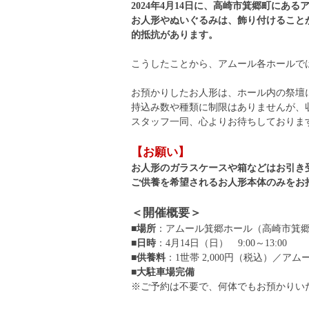
2024年4月14日に、高崎市箕郷町に
お人形やぬいぐるみは、飾り付けること
的抵抗があります。
こうしたことから、アムール各ホールで
お預かりしたお人形は、ホール内の祭壇
持込み数や種類に制限はありませんが、
スタッフ一同、心よりお待ちしておりま
【お願い】
お人形のガラスケースや箱などはお引き
ご供養を希望されるお人形本体のみをお
＜開催概要＞
■場所
：アムール箕郷ホール（高崎市箕郷
■日時
：4月14日（日） 9:00～13:00
■供養料
：1世帯 2,000円（税込）／ア
■大駐車場完備
※ご予約は不要で、何体でもお預かりい