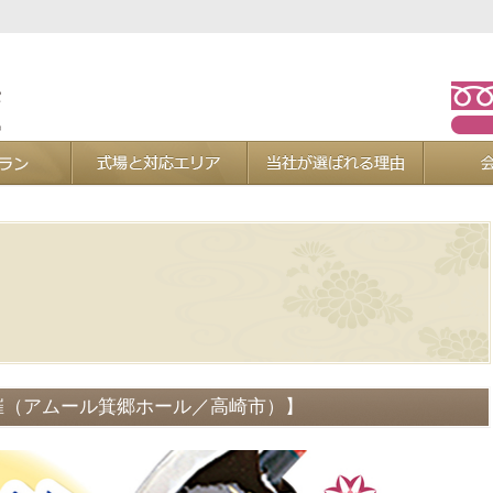
お葬式プラン
式場と対応エリア
当社が選ば
開催（アムール箕郷ホール／高崎市）】