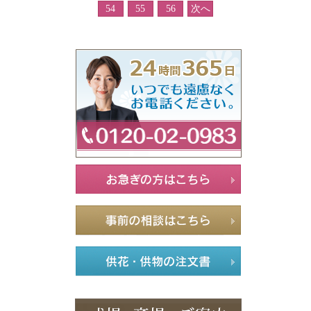
54
55
56
次へ