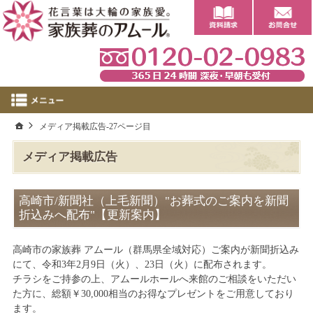
0
ホーム
メディア掲載広告-27ページ目
メディア掲載広告
高崎市/新聞社（上毛新聞）"お葬式のご案内を新聞
折込みへ配布"【更新案内】
高崎市の家族葬 アムール（群馬県全域対応）ご案内が新聞折込み
にて、令和3年2月9日（火）、23日（火）に配布されます。
チラシをご持参の上、アムールホールへ来館のご相談をいただい
た方に、総額￥30,000相当のお得なプレゼントをご用意しており
ます。