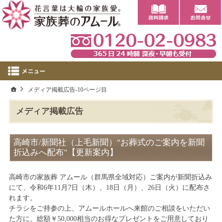
0
ホーム
メディア掲載広告-10ページ目
メディア掲載広告
高崎市/新聞社（上毛新聞）"お葬式のご案内を新聞
折込みへ配布"【更新案内】
高崎市の家族葬 アムール（群馬県全域対応）ご案内が新聞折込み
にて、令和6年11月7日（木）、18日（月）、26日（火）に配布さ
れます。
チラシをご持参の上、アムールホールへ来館のご相談をいただい
た方に、総額￥50,000相当のお得なプレゼントをご用意しており