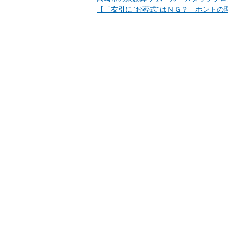
【「友引に"お葬式"はＮＧ？」ホントの