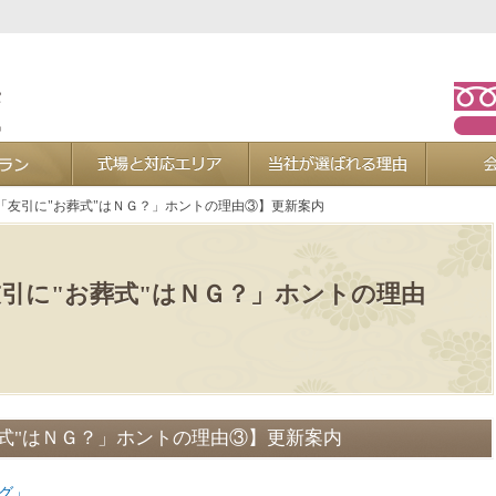
お葬式プラン
式場と対応エリア
当社が選ば
「友引に"お葬式"はＮＧ？」ホントの理由③】更新案内
引に"お葬式"はＮＧ？」ホントの理由
式"はＮＧ？」ホントの理由③】更新案内
グ」