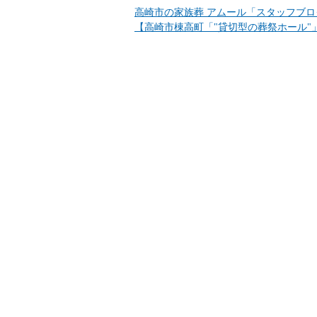
高崎市の家族葬 アムール「スタッフブロ
【高崎市棟高町「"貸切型の葬祭ホール"