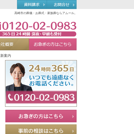
高崎市の葬儀・お葬式・家族葬ならアムール。
0120-02-0983
れる理由
会社概要
お急ぎの方へ
Menu
更新案内