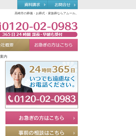
高崎市の葬儀・お葬式・家族葬ならアムール。
0120-02-0983
れる理由
会社概要
お急ぎの方へ
Menu
新案内