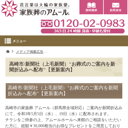
0
ホーム
メディア掲載広告
高崎市/新聞社（上毛新聞）"お葬式のご案内を新
高崎市/新聞社（上毛新聞）"お葬式のご案内を新
聞折込みへ配布"【更新案内】
高崎市/新聞社（上毛新聞）"お葬式のご案内を新聞
折込みへ配布"【更新案内】
高崎市の家族葬 アムール（群馬県全域対応）ご案内が新聞折込み
にて、令和3年5月5日（水）、19日（水）に配布されます。
チラシをご持参の上、アムールホールへ来館のご相談をいただい
た方に、総額￥30,000相当のお得なプレゼントをご用意しており