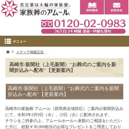
0
ホーム
メディア掲載広告
高崎市/新聞社（上毛新聞）"お葬式のご案内を新
高崎市/新聞社（上毛新聞）"お葬式のご案内を新
聞折込みへ配布"【更新案内】
高崎市/新聞社（上毛新聞）"お葬式のご案内を新聞
折込みへ配布"【更新案内】
高崎市の家族葬 アムール（群馬県全域対応）ご案内が新聞折込み
にて、令和3年3月9日（火）、23日（火）に配布されます。
チラシをご持参の上、アムールホールへ来館のご相談をいただい
た方に、総額￥30,000相当のお得なプレゼントをご用意しており