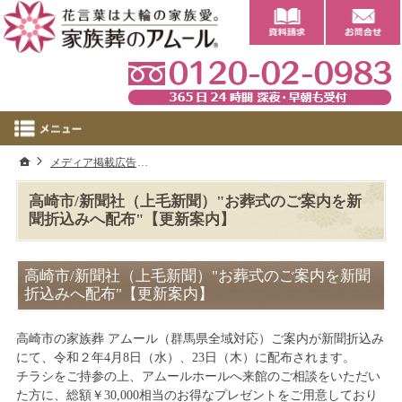
0
ホーム
メディア掲載広告
高崎市/新聞社（上毛新聞）"お葬式のご案内を新
高崎市/新聞社（上毛新聞）"お葬式のご案内を新
聞折込みへ配布"【更新案内】
高崎市/新聞社（上毛新聞）"お葬式のご案内を新聞
折込みへ配布"【更新案内】
高崎市の家族葬 アムール（群馬県全域対応）ご案内が新聞折込み
にて、令和２年4月8日（水）、23日（木）に配布されます。
チラシをご持参の上、アムールホールへ来館のご相談をいただい
た方に、総額￥30,000相当のお得なプレゼントをご用意しており