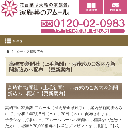
0
ホーム
メディア掲載広告
高崎市/新聞社（上毛新聞）"お葬式のご案内を新
高崎市/新聞社（上毛新聞）"お葬式のご案内を新
聞折込みへ配布"【更新案内】
高崎市/新聞社（上毛新聞）"お葬式のご案内を新聞
折込みへ配布"【更新案内】
高崎市の家族葬 アムール（群馬県全域対応）ご案内が新聞折込み
にて、令和２年2月5日（水）、20日（木）に配布されます。
チラシをご持参の上、アムールホールへ来館のご相談をいただい
た方に、総額￥30,000相当のお得なプレゼントをご用意しており