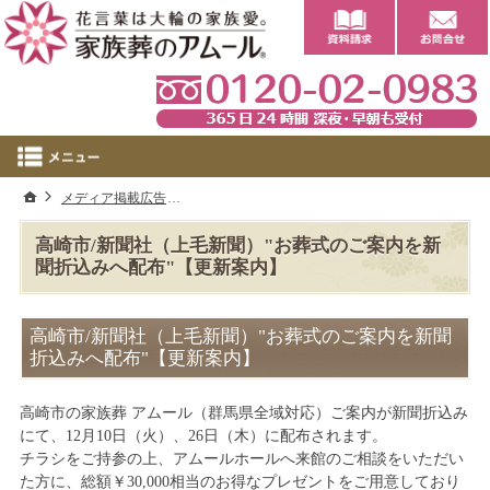
0
ホーム
メディア掲載広告
高崎市/新聞社（上毛新聞）"お葬式のご案内を新
高崎市/新聞社（上毛新聞）"お葬式のご案内を新
聞折込みへ配布"【更新案内】
高崎市/新聞社（上毛新聞）"お葬式のご案内を新聞
折込みへ配布"【更新案内】
高崎市の家族葬 アムール（群馬県全域対応）ご案内が新聞折込み
にて、12月10日（火）、26日（木）に配布されます。
チラシをご持参の上、アムールホールへ来館のご相談をいただい
た方に、総額￥30,000相当のお得なプレゼントをご用意しており