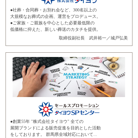
●社葬・合同葬・お別れ会など、300名以上の
大規模なお葬式の企画、運営をプロデュース。
●ご家族・ご親族を中心とした必要最低限の
低価格に抑えた、新しい葬送のカタチを提供。
取締役副社長 武井裕一／城戸弘美
●創業55年 "株式会社タイヨウ" 全ての
展開ブランドによる販売促進を目的とした活動
をしております。 群馬県全域対応において...